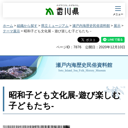
香川県
メニュー
ホーム
>
組織から探す
>
県立ミュージアム
>
瀬戸内海歴史民俗資料館
>
展示
>
テーマ展示
> 昭和子ども文化展－遊び楽しむ子どもたち－
ページID：7876
公開日：2020年12月10日
瀬戸内海歴史民俗資料館
Seto_Inland_Sea_Folk_History_Museum
昭和子ども文化展-遊び楽しむ
子どもたち-