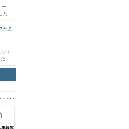
ナー
した
記念式
ミット
した
ン手続等