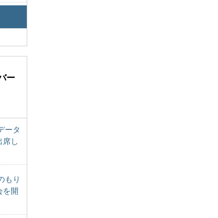
バー
データ
出席し
のもり
会を開