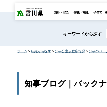
香川県
防災・安全
健康・福祉
子育て・
キーワードから探す
ホーム
>
組織から探す
>
知事公室広聴広報課
>
知事のペー
知事ブログ｜バックナン