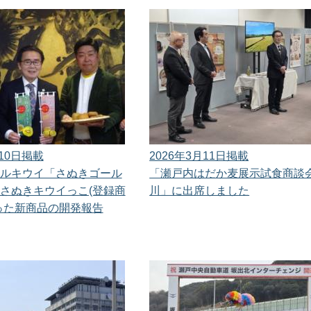
月10日掲載
2026年3月11日掲載
ルキウイ「さぬきゴール
「瀬戸内はだか麦展示試食商談会 
さぬきキウイっこ(登録商
川」に出席しました
った新商品の開発報告