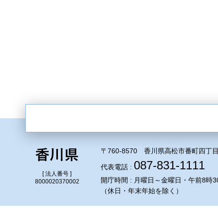
〒760-8570 香川県高松市番町四丁目
087-831-1111
代表電話 :
[ 法人番号 ]
開庁時間 : 月曜日～金曜日・午前8時3
8000020370002
（休日・年末年始を除く）