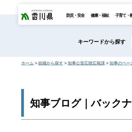
香川県
防災・安全
健康・福祉
子育て・
キーワードから探す
ホーム
>
組織から探す
>
知事公室広聴広報課
>
知事のペー
知事ブログ｜バックナン