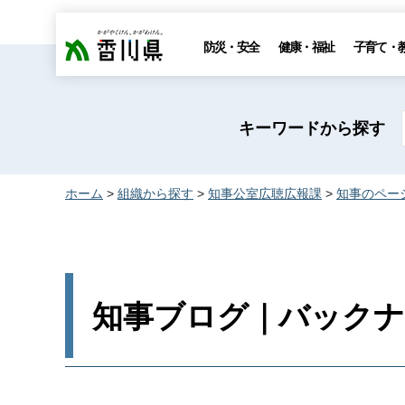
香川県
防災・安全
健康・福祉
子育て・
キーワードから探す
ホーム
>
組織から探す
>
知事公室広聴広報課
>
知事のペー
知事ブログ｜バックナン