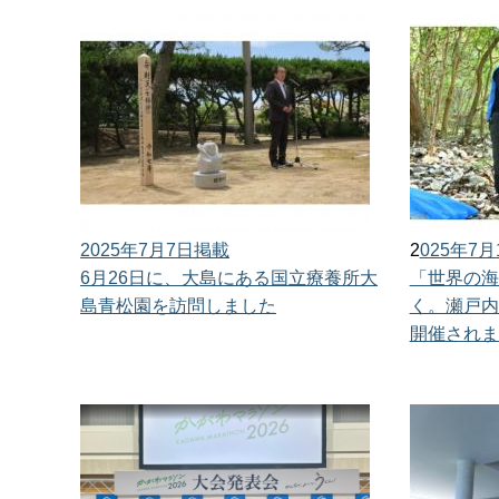
2025年7月7日掲載
2
025年7
6月26日に、大島にある国立療養所大
「世界の海
島青松園を訪問しました
く。瀬戸内
開催されま