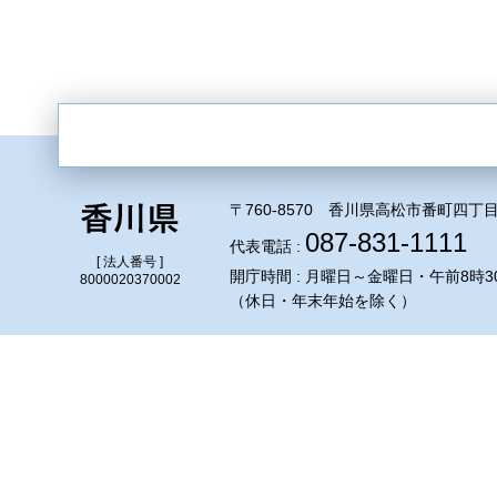
〒760-8570 香川県高松市番町四丁目
087-831-1111
代表電話 :
[ 法人番号 ]
開庁時間 : 月曜日～金曜日・午前8時3
8000020370002
（休日・年末年始を除く）