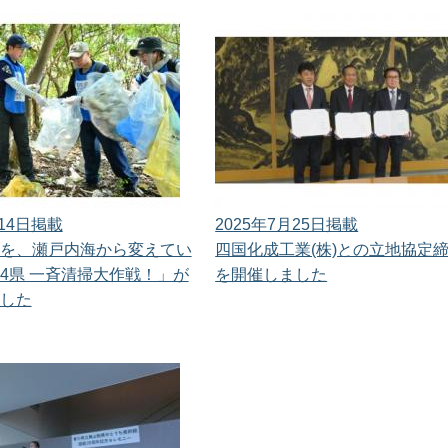
月14日掲載
2025年7月25日掲載
を、瀬戸内海から変えてい
四国化成工業(株)との立地協定
4県 一斉清掃大作戦！」が
を開催しました
した