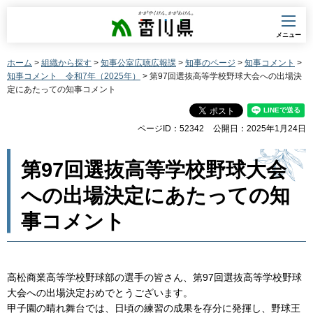
香川県
メニュー
ホーム
>
組織から探す
>
知事公室広聴広報課
>
知事のページ
>
知事コメント
>
知事コメント 令和7年（2025年）
> 第97回選抜高等学校野球大会への出場決
定にあたっての知事コメント
ページID：52342
公開日：2025年1月24日
第97回選抜高等学校野球大会
への出場決定にあたっての知
事コメント
高松商業高等学校野球部の選手の皆さん、第97回選抜高等学校野球
大会への出場決定おめでとうございます。
甲子園の晴れ舞台では、日頃の練習の成果を存分に発揮し、野球王