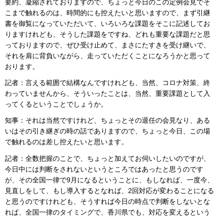
要約、凝縮されておりますので、ちょっと今日のこの定例会見でそ
こまで触れるのは、時間的にも控えたいと思いますので、まず引継
書を御覧になっていただいて、いろいろな課題をそこに記述してお
りますけれども、そうした課題をですね、どれも重要な課題だと思
っておりますので、ぜひ受け止めて、まさにたすきを受け継いで、
それを肩に背負いながら、走っていただくことになろうかと思って
おります。
記者：言える範囲で結構なんですけれども、当然、コロナ対策、終
わっていませんから、そういったことは、当然、重要課題として入
ってくるということでしょうか。
知事：それは当然ですけれど、ちょっとその退任の会見なり、ある
いはその引き継ぎの時の話でありますので、ちょっと今日、この場
で触れるのは差し控えたいと思います。
記者：全数把握のことで、ちょっと加えてお伺いしたいのですが、
今日中には判断をされないというところではあったと思うのです
が、その全国一律で9月になるということに、もしなれば、一度今、
見直しをして、もし導入するとなれば、2回対応が変わることになる
と思うのですけれども、そうすれば今日の時点で判断をしないとな
れば、全国一律のタイミングで、香川県でも、対応を変えるという