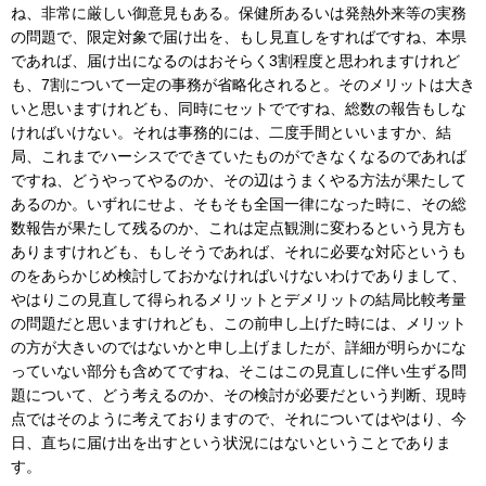
ね、非常に厳しい御意見もある。保健所あるいは発熱外来等の実務
の問題で、限定対象で届け出を、もし見直しをすればですね、本県
であれば、届け出になるのはおそらく3割程度と思われますけれど
も、7割について一定の事務が省略化されると。そのメリットは大き
いと思いますけれども、同時にセットでですね、総数の報告もしな
ければいけない。それは事務的には、二度手間といいますか、結
局、これまでハーシスでできていたものができなくなるのであれば
ですね、どうやってやるのか、その辺はうまくやる方法が果たして
あるのか。いずれにせよ、そもそも全国一律になった時に、その総
数報告が果たして残るのか、これは定点観測に変わるという見方も
ありますけれども、もしそうであれば、それに必要な対応というも
のをあらかじめ検討しておかなければいけないわけでありまして、
やはりこの見直して得られるメリットとデメリットの結局比較考量
の問題だと思いますけれども、この前申し上げた時には、メリット
の方が大きいのではないかと申し上げましたが、詳細が明らかにな
っていない部分も含めてですね、そこはこの見直しに伴い生ずる問
題について、どう考えるのか、その検討が必要だという判断、現時
点ではそのように考えておりますので、それについてはやはり、今
日、直ちに届け出を出すという状況にはないということでありま
す。