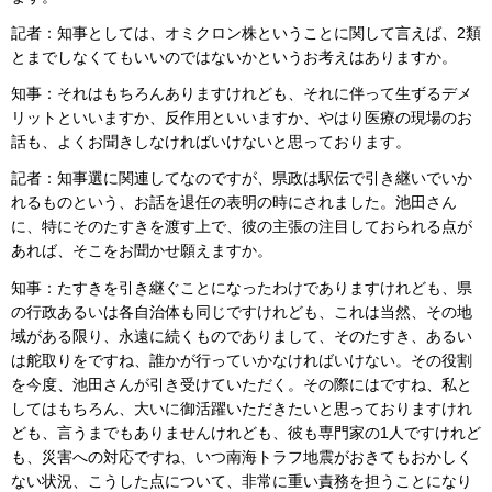
記者：知事としては、オミクロン株ということに関して言えば、2類
とまでしなくてもいいのではないかというお考えはありますか。
知事：それはもちろんありますけれども、それに伴って生ずるデメ
リットといいますか、反作用といいますか、やはり医療の現場のお
話も、よくお聞きしなければいけないと思っております。
記者：知事選に関連してなのですが、県政は駅伝で引き継いでいか
れるものという、お話を退任の表明の時にされました。池田さん
に、特にそのたすきを渡す上で、彼の主張の注目しておられる点が
あれば、そこをお聞かせ願えますか。
知事：たすきを引き継ぐことになったわけでありますけれども、県
の行政あるいは各自治体も同じですけれども、これは当然、その地
域がある限り、永遠に続くものでありまして、そのたすき、あるい
は舵取りをですね、誰かが行っていかなければいけない。その役割
を今度、池田さんが引き受けていただく。その際にはですね、私と
してはもちろん、大いに御活躍いただきたいと思っておりますけれ
ども、言うまでもありませんけれども、彼も専門家の1人ですけれど
も、災害への対応ですね、いつ南海トラフ地震がおきてもおかしく
ない状況、こうした点について、非常に重い責務を担うことになり