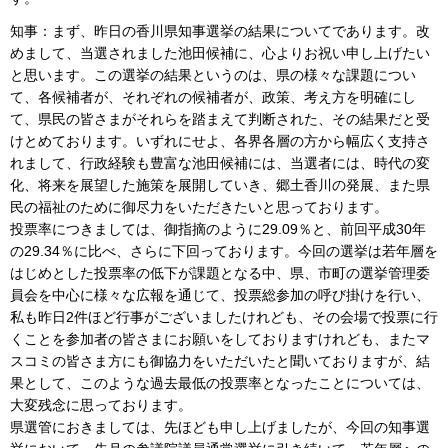
知事：まず、昨日の香川県知事選挙の結果についてであります。改
めまして、当選されました池田候補に、心よりお祝い申し上げたい
と思います。この選挙の結果というのは、県の様々な課題につい
て、各候補者が、それぞれの候補者が、政策、考え方を明確にし
て、県民の皆さまがそれらを踏まえて判断された、その結果だと受
けとめております。いずれにせよ、各界各層の方から幅広く支持さ
れまして、行政経験も豊富な池田候補には、当選者には、時代の変
化、将来を展望した施策を展開していき、郷土香川の発展、また県
民の福祉のために御尽力をいただきたいと思っております。
投票率につきましては、御指摘のように29.09％と、前回平成30年
の29.34％に比べ、さらに下回っております。今回の選挙は若年層を
はじめとした投票率の低下が課題となる中、県、市町の選挙管理委
員会を中心に様々な広報を通じて、投票総参加の呼び掛けを行い、
私も昨日2件ほど行事がございましたけれども、その会場で投票に行
くことを参加者の皆さまにお願いをしておりますけれども、またマ
スコミの皆さま方にも御協力をいただいたと聞いておりますが、結
果として、このような過去最低の投票率となったことについては、
大変残念に思っております。
県選管におきましては、先ほども申し上げましたが、今回の知事選