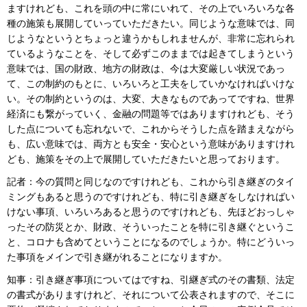
ますけれども、これを頭の中に常にいれて、その上でいろいろな各
種の施策も展開していっていただきたい。同じような意味では、同
じようなというとちょっと違うかもしれませんが、非常に忘れられ
ているようなことを、そして必ずこのままでは起きてしまうという
意味では、国の財政、地方の財政は、今は大変厳しい状況であっ
て、この制約のもとに、いろいろと工夫をしていかなければいけな
い。その制約というのは、大変、大きなものであってですね、世界
経済にも繋がっていく、金融の問題等ではありますけれども、そう
した点についても忘れないで、これからそうした点を踏まえながら
も、広い意味では、両方とも安全・安心という意味がありますけれ
ども、施策をその上で展開していただきたいと思っております。
記者：今の質問と同じなのですけれども、これから引き継ぎのタイ
ミングもあると思うのですけれども、特に引き継ぎをしなければい
けない事項、いろいろあると思うのですけれども、先ほどおっしゃ
ったその防災とか、財政、そういったことを特に引き継ぐというこ
と、コロナも含めてということになるのでしょうか。特にどういっ
た事項をメインで引き継がれることになりますか。
知事：引き継ぎ事項についてはですね、引継ぎ式のその書類、法定
の書式がありますけれど、それについて公表されますので、そこに