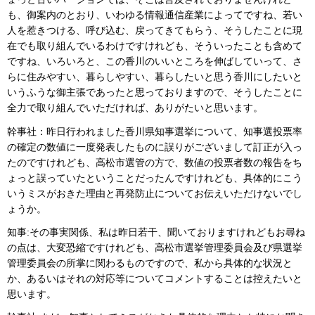
も、御案内のとおり、いわゆる情報通信産業によってですね、若い
人を惹きつける、呼び込む、戻ってきてもらう、そうしたことに現
在でも取り組んでいるわけですけれども、そういったことも含めて
ですね、いろいろと、この香川のいいところを伸ばしていって、さ
らに住みやすい、暮らしやすい、暮らしたいと思う香川にしたいと
いうふうな御主張であったと思っておりますので、そうしたことに
全力で取り組んでいただければ、ありがたいと思います。
幹事社：昨日行われました香川県知事選挙について、知事選投票率
の確定の数値に一度発表したものに誤りがございまして訂正が入っ
たのですけれども、高松市選管の方で、数値の投票者数の報告をち
ょっと誤っていたということだったんですけれども、具体的にこう
いうミスがおきた理由と再発防止についてお伝えいただけないでし
ょうか。
知事:その事実関係、私は昨日若干、聞いておりますけれどもお尋ね
の点は、大変恐縮ですけれども、高松市選挙管理委員会及び県選挙
管理委員会の所掌に関わるものですので、私から具体的な状況と
か、あるいはそれの対応等についてコメントすることは控えたいと
思います。