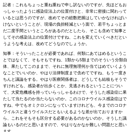
記者：これもちょっと重ね重ねで申し訳ないのですが、先ほどもお
っしゃったように感染症法上の位置付けと、非常に密接に関わって
いるとは思うのですが、改めてその総数把握はしていかなければい
けないということが、現場の負担軽減という面で、若干ちょっとま
だ二度手間というところがあるのだとしたら、そこも含めて知事と
してその感染法上の位置付けですね、これを変えていくべきだとい
うような考えは、改めてどうなのでしょうか。
知事：そういったことが必要であれば、何類にあてはめるというこ
とではなくて、そもそもですね、1類から5類までのそういう分類自
体、果たしてこのままで、それに無理無理何か当てはめていくよう
なことでいいのか、やはり法律制度まで含めてですね、もう一度き
ちんと議論をする。やはり医療関係者は、どうしても結核もそうで
すけれども、感染者が出歩くとか、見逃されるということについ
て、大変危機感を持っていらっしゃるわけで、そうした感染症に果
たして当たるのか当たらないのか。このコロナウイルス感染症はで
すね、中でもオミクロンになっていますけれども、今までのコロナ
ウイルスと違うウイルスだともいえるような差が出ておりますか
ら、これをそもそも区分する必要があるのかないのか。そうした議
論もいるのだと思いますので、やはりなかなか難しい問題だと思い
ます。