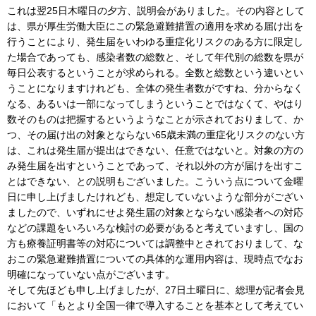
これは翌25日木曜日の夕方、説明会がありました。その内容として
は、県が厚生労働大臣にこの緊急避難措置の適用を求める届け出を
行うことにより、発生届をいわゆる重症化リスクのある方に限定し
た場合であっても、感染者数の総数と、そして年代別の総数を県が
毎日公表するということが求められる。全数と総数という違いとい
うことになりますけれども、全体の発生者数がですね、分からなく
なる、あるいは一部になってしまうということではなくて、やはり
数そのものは把握するというようなことが示されておりまして、か
つ、その届け出の対象とならない65歳未満の重症化リスクのない方
は、これは発生届が提出はできない、任意ではないと。対象の方の
み発生届を出すということであって、それ以外の方が届けを出すこ
とはできない、との説明もございました。こういう点について金曜
日に申し上げましたけれども、想定していないような部分がござい
ましたので、いずれにせよ発生届の対象とならない感染者への対応
などの課題をいろいろな検討の必要があると考えていますし、国の
方も療養証明書等の対応については調整中とされておりまして、な
おこの緊急避難措置についての具体的な運用内容は、現時点でなお
明確になっていない点がございます。
そして先ほども申し上げましたが、27日土曜日に、総理が記者会見
において「もとより全国一律で導入することを基本として考えてい