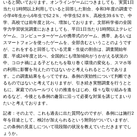
いると聞いております。オンラインゲームにつきましても、実質1日
当たり1時間以上利用していると回答した割合、令和3年度の調査で
小学4年生から6年生で52.2％、中学生52.8％、高校生39.6％で、中
学、高校では前年度と比べ、増加しております。文部科学省の全国
学力学習状況調査におきましても、平日1日当たり1時間以上テレビ
ゲーム、コンピューターゲームや携帯式のゲーム、携帯、あるいは
スマートフォンを使ったゲームを、全部含むということのようです
が、これをすると回答している児童・生徒の割合は、調査開始年
度、平成24年度と比べ、全国的にも増加傾向がうかがえる状況の
中、コロナ禍による子どもたちを取り巻く環境の変化も、スマホ等
の利用に影響を与えたのではないかと考えられるところでありま
す。この調査結果をもってですね、条例の実効性について判断でき
るものではないと考えておりますが、引き続き実態調査を行うとと
もに、家庭でのルールづくりの推進をはじめ、様々な取り組みを進
めるなど、今後とも条例の趣旨に沿って必要な対策を講じてまいり
たいと考えております。
記者：その上で、これも過去に出た質問なのですが、条例には施行2
年を目途として、検討が加えられるという附則がついていますが、
この条例の見直しについて現段階の状況を教えていただきますでし
ょうか。