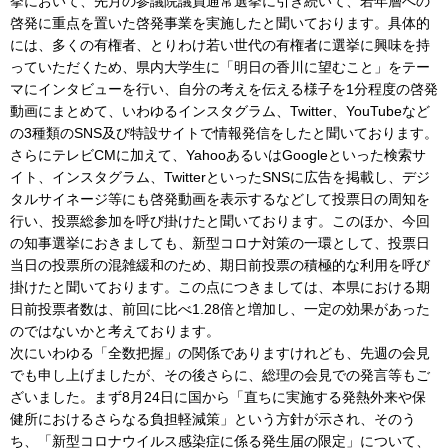
挙において、先月の参議院議員通常選挙に引き続いて、若年層への
啓発に重点を置いた啓発事業を実施したと聞いております。具体的
には、多くの有権者、とりわけ若い世代の有権者に選挙に興味を持
っていただくため、県内大学生に「明日の香川に望むこと」をテー
マにインタビューを行い、自分の考えを伝える様子を1分程度の啓発
動画にまとめて、いわゆるインスタグラム、Twitter、YouTubeなど
の3種類のSNS及び特設サイトで情報発信をしたと聞いております。
さらにテレビCMに加えて、YahooあるいはGoogleといった検索サ
イト、インスタグラム、TwitterといったSNSに広告を掲載し、デジ
タルサイネージ等にも啓発動画を表示するなどして投票日の周知を
行い、投票総参加を呼び掛けたと聞いております。このほか、今回
の知事選挙におきましても、新型コロナ対策の一環として、投票日
当日の投票所の混雑緩和のため、期日前投票の積極的な利用を呼び
掛けたと聞いております。この点につきましては、本県における期
日前投票者数は、前回に比べ1.28倍と増加し、一定の効果があった
のではないかと考えております。
次にいわゆる「全数把握」の関係でありますけれども、先週の会見
でも申し上げましたが、その後さらに、総理の会見での発言等もご
ざいました。まず8月24日に国から「直ちに実施する発熱外来や保
健所におけるさらなる負担軽減策」という方針が示され、そのう
ち、「新型コロナウイルス感染症に係る発生届の限定」について、