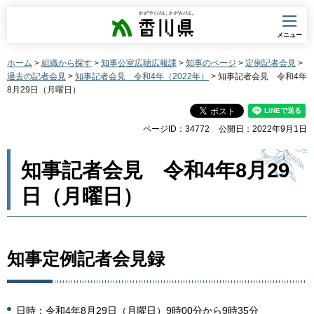
香川県
メニュー
ホーム
>
組織から探す
>
知事公室広聴広報課
>
知事のページ
>
定例記者会見
>
過去の記者会見
>
知事記者会見 令和4年（2022年）
> 知事記者会見 令和4年
8月29日（月曜日）
ページID：34772
公開日：2022年9月1日
知事記者会見 令和4年8月29
日（月曜日）
知事定例記者会見録
日時：令和4年8月29日（月曜日）9時00分から9時35分