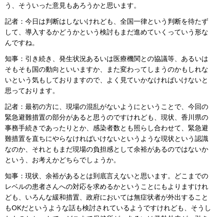
う、そういった意見もあろうかと思います。
記者：今日は判断はしないけれども、全国一律という判断を待たず
して、導入するかどうかという検討もまだ進めていくっていう形な
んですね。
知事：引き続き、発生状況あるいは医療機関との協議等、あるいは
そもそも国の動向といいますか、また変わってしまうのかもしれな
いという気もしておりますので、よく見ていかなければいけないと
思っております。
記者：最初の方に、現場の混乱がないようにということで、今回の
緊急避難措置の部分があると思うのですけれども、現状、香川県の
事務手続きであったりとか、感染者数とも照らし合わせて、緊急避
難措置を直ちにやらなければいけないというような現状という認識
なのか、それともまだ現場の負担感として余裕があるのではないか
という、お考えかどちらでしょうか。
知事：現状、余裕があるとは到底言えないと思います。どこまでの
レベルの患者さんへの対応を求めるかということにもよりますけれ
ども、いろんな緩和措置、政府においては無症状者が外出すること
もOKだというような話も検討されているようですけれども、そうし