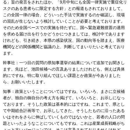
る」旨の発言をされたほか、「9月中旬にも全国一律実施で重症化リ
スクのある患者らに限定する方針」との報道もされておりまして、
この全国一律の場合、どういった手法で実施するのか確認し、現場
の混乱が生じないよう検討していくことが必要と考えております。
そのため全国ベースでの実施を待たずに、国へ緊急避難措置の適用
を求める届け出を行うかどうかにつきましては、検討中であります
けれども、引き続き、本県の感染状況、国の動向等を踏まえ、医療
機関などの関係機関と協議の上、判断してまいりたいと考えており
ます。
幹事社：一つ目の質問の県知事選挙の結果について追加でお聞きし
ます。先ほど、池田候補への言及ありましたけれども、例えば具体
的にですね、特に取り組んでほしい課題とか政策が今ありました
ら、お願いいたします。
知事：政策ということについてはですね、いろいろ、まさに立候補
者が、独自の御自分の考え方を掲げて、いろいろと、お示しになっ
ております。そうした政策は基本的にはですね、これまで、県とし
て中期総合計画等で、お示ししてきた、そうしたものに沿ったある
いはそれをさらに伸ばしていくものではないかと、若者の人口の問
題といったようなことについてもですね、これは産業成長戦略がち
ょっと古いバージョンでは、そこは言及されておりませんけれど