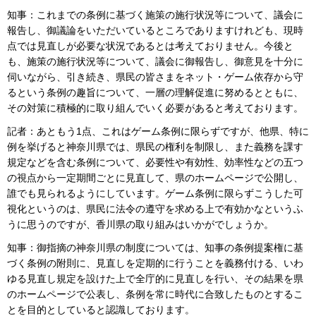
知事：これまでの条例に基づく施策の施行状況等について、議会に
報告し、御議論をいただいているところでありますけれども、現時
点では見直しが必要な状況であるとは考えておりません。今後と
も、施策の施行状況等について、議会に御報告し、御意見を十分に
伺いながら、引き続き、県民の皆さまをネット・ゲーム依存から守
るという条例の趣旨について、一層の理解促進に努めるとともに、
その対策に積極的に取り組んでいく必要があると考えております。
記者：あともう1点、これはゲーム条例に限らずですが、他県、特に
例を挙げると神奈川県では、県民の権利を制限し、また義務を課す
規定などを含む条例について、必要性や有効性、効率性などの五つ
の視点から一定期間ごとに見直して、県のホームページで公開し、
誰でも見られるようにしています。ゲーム条例に限らずこうした可
視化というのは、県民に法令の遵守を求める上で有効かなというふ
うに思うのですが、香川県の取り組みはいかがでしょうか。
知事：御指摘の神奈川県の制度については、知事の条例提案権に基
づく条例の附則に、見直しを定期的に行うことを義務付ける、いわ
ゆる見直し規定を設けた上で全庁的に見直しを行い、その結果を県
のホームページで公表し、条例を常に時代に合致したものとするこ
とを目的としていると認識しております。