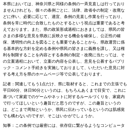
本県においては、神奈川県と同様の条例の一斉見直しは行っており
ませんけれども、個々の条例ごとに、法律、政省令の制定・改廃な
どに伴い、必要に応じて、適宜、条例の見直し作業を行っており、
条例を常に時代に合致したものとするという視点は重要であると考
えております。また、県の政策形成過程におきましては、県民の皆
さまの多様な意見を県政に反映させる機会を確保し、公正性の確
保、透明性の向上を図ることも重要であることから、県政運営に係
る基本的な方針を定める条例や県民の皆さまに義務を課し、又は権
利を制限することを内容とする条例の制定・改廃に当たっては、そ
の立案過程において、立案の内容を公表し、意見を公募するパブリ
ック・コメント手続きを実施しておりまして、いただいた意見に対
する考え方を県のホームページ等で公表しております。
記者：関連してもう1点だけ、県に取材すると、これまでの主張でも
平日60分、休日90分というのは、もちろんあくまで目安で、これに
基づいて家庭でのゲームやネットに対するルールづくりを、家庭内
で行ってほしいという趣旨だと思うのですが、この趣旨というの
は、どこまで周知というか、県民に伝わっているというのは肌感覚
でも構わないのですが、そこはいかがでしょうか。
知事：この条例では厳密には、依存症に繋がるようなコンピュータ