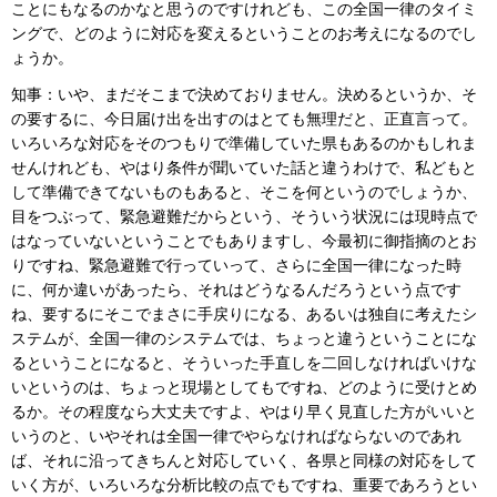
ことにもなるのかなと思うのですけれども、この全国一律のタイミ
ングで、どのように対応を変えるということのお考えになるのでし
ょうか。
知事：いや、まだそこまで決めておりません。決めるというか、そ
の要するに、今日届け出を出すのはとても無理だと、正直言って。
いろいろな対応をそのつもりで準備していた県もあるのかもしれま
せんけれども、やはり条件が聞いていた話と違うわけで、私どもと
して準備できてないものもあると、そこを何というのでしょうか、
目をつぶって、緊急避難だからという、そういう状況には現時点で
はなっていないということでもありますし、今最初に御指摘のとお
りですね、緊急避難で行っていって、さらに全国一律になった時
に、何か違いがあったら、それはどうなるんだろうという点です
ね、要するにそこでまさに手戻りになる、あるいは独自に考えたシ
ステムが、全国一律のシステムでは、ちょっと違うということにな
るということになると、そういった手直しを二回しなければいけな
いというのは、ちょっと現場としてもですね、どのように受けとめ
るか。その程度なら大丈夫ですよ、やはり早く見直した方がいいと
いうのと、いやそれは全国一律でやらなければならないのであれ
ば、それに沿ってきちんと対応していく、各県と同様の対応をして
いく方が、いろいろな分析比較の点でもですね、重要であろうとい