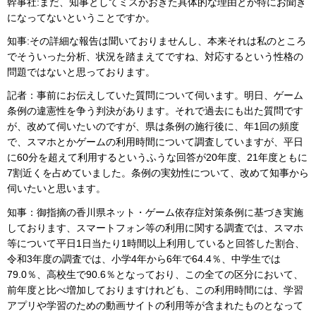
幹事社:まだ、知事としてミスがおきた具体的な理由とか特にお聞き
になってないということですか。
知事:その詳細な報告は聞いておりませんし、本来それは私のところ
でそういった分析、状況を踏まえてですね、対応するという性格の
問題ではないと思っております。
記者：事前にお伝えしていた質問について伺います。明日、ゲーム
条例の違憲性を争う判決があります。それで過去にも出た質問です
が、改めて伺いたいのですが、県は条例の施行後に、年1回の頻度
で、スマホとかゲームの利用時間について調査していますが、平日
に60分を超えて利用するというふうな回答が20年度、21年度ともに
7割近くを占めていました。条例の実効性について、改めて知事から
伺いたいと思います。
知事：御指摘の香川県ネット・ゲーム依存症対策条例に基づき実施
しております、スマートフォン等の利用に関する調査では、スマホ
等について平日1日当たり1時間以上利用していると回答した割合、
令和3年度の調査では、小学4年から6年で64.4％、中学生では
79.0％、高校生で90.6％となっており、この全ての区分において、
前年度と比べ増加しておりますけれども、この利用時間には、学習
アプリや学習のための動画サイトの利用等が含まれたものとなって