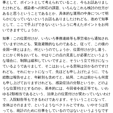
事として、ポイントとして考えられていること、今もお話ありまし
たけれども、感染者への対応の課題、いろんなこれも検討の仕方が
あると思うということであるとか、具体的な運用の中身について明
らかになっていないというお話もありましたけれども、改めて知事
として、ここで手上げできないというふうに考えたポイントをお伺
いできますでしょうか。
知事：この位置付けが、いろいろ事務連絡等も厚労省から通知され
ていますけれども、緊急避難的なものであると。従って、この後の
全国一律とはまた、何というのでしょうか、位置付けが少し違う。
とにかく何をおいても、やはりこの点の見直しが必要だというよう
な場合に、制限は緩和していいですよと、そういう立て付けになっ
ているようでありまして、そこはおっしゃる意味は分かるのですけ
れども、それにセットになって、先ほども申し上げたように、でも
総数は報告せよと、年齢別も含めてと。結局、これは前からも何度
も申し上げておりますけれども、感染症法の分類というか、どのよ
うな位置付けとするのか。基本的には、今回省令改正等でも、いわ
ゆる2類相当であるという、法律上の位置付けが変わっていないわけ
で、入院勧告等もできるわけであります。そういうことになって、
全体はそのままで、というようなベクトルとですね、いやそうは言
っても、統計のために仕事をしているのではないというようなです