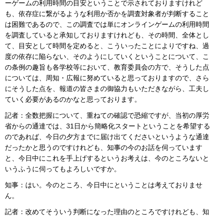
ーゲームの利用時間の目安ということで示されておりますけれど
も、依存症に繋がるような利用か否かを調査対象者が判断すること
は困難であるので、この調査では単にオンラインゲームの利用時間
を調査していると承知しておりますけれども、その時間、全体とし
て、目安として時間を定めると、こういったことによりですね、過
度の依存に陥らない、そのようにしていくということについて、こ
の条例の趣旨も各学校等において、教育委員会の方で、そうした点
については、周知・広報に努めていると思っておりますので、さら
にそうした点を、報道の皆さまの御協力もいただきながら、工夫し
ていく必要があるのかなと思っております。
記者：全数把握について、重ねての確認で恐縮ですが、当初の厚労
省からの通達では、31日から簡略化スタートということを希望する
のであれば、今日の夕方までに届け出てくださいというような通達
だったかと思うのですけれども、知事の今のお話を伺っています
と、今日中にこれを手上げするというお考えは、今のところないと
いうふうに伺ってもよろしいですか。
知事：はい。今のところ、今日中にということは考えておりませ
ん。
記者：改めてそういう判断になった理由のところですけれども、知