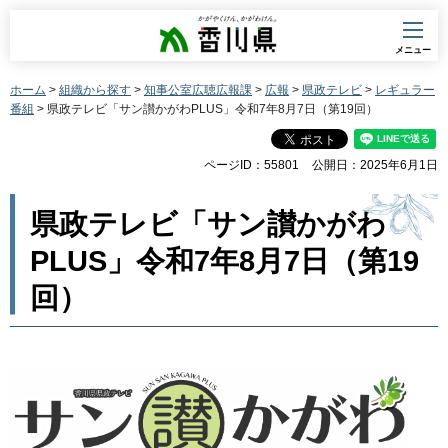
香川県
メニュー
ホーム
>
組織から探す
>
知事公室広聴広報課
>
広報
>
県政テレビ
>
レギュラー
番組
> 県政テレビ「サン讃かがわPLUS」令和7年8月7日（第19回）
ページID：55801
公開日：2025年6月1日
県政テレビ「サン讃かがわ
PLUS」令和7年8月7日（第19
回）