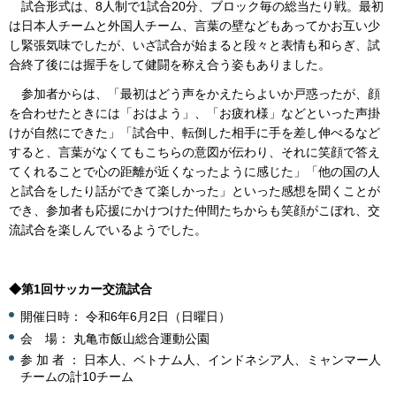
試合形式は、8人制で1試合20分、ブロック毎の総当たり戦。最初
は日本人チームと外国人チーム、言葉の壁などもあってかお互い少
し緊張気味でしたが、いざ試合が始まると段々と表情も和らぎ、試
合終了後には握手をして健闘を称え合う姿もありました。
参加者からは、「最初はどう声をかえたらよいか戸惑ったが、顔
を合わせたときには「おはよう」、「お疲れ様」などといった声掛
けが自然にできた」「試合中、転倒した相手に手を差し伸べるなど
すると、言葉がなくてもこちらの意図が伝わり、それに笑顔で答え
てくれることで心の距離が近くなったように感じた」「他の国の人
と試合をしたり話ができて楽しかった」といった感想を聞くことが
でき、参加者も応援にかけつけた仲間たちからも笑顔がこぼれ、交
流試合を楽しんでいるようでした。
◆第1回サッカー交流試合
開催日時： 令和6年6月2日（日曜日）
会 場： 丸亀市飯山総合運動公園
参 加 者 ： 日本人、ベトナム人、インドネシア人、ミャンマー人
チームの計10チーム