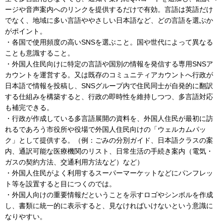
ージや音声案内へのリンクを提供するだけで有効。言語は英語だけ
でなく、地域に多い言語ややさしい日本語など、どの言語を選ぶか
がポイント。
・各国で使用頻度の高いSNSを選ぶこと。国や世代によって異なる
ことも意識すること。
・外国人住民向けに特定の言語や国別の情報を発信する専用SNSア
カウントを運営する。又は既存のコミュニティアカウントへ行政が
日本語で情報を投稿し、SNSグループ内で住民同士が自発的に翻訳
する仕組みを構築すると、行政の即時性を維持しつつ、多言語対応
も補完できる。
・行政が作成している多言語展開の資料を、外国人住民が最初に訪
れるであろう市役所や役場で外国人住民向けの「ウェルカムパッ
ク」として提供する。（例：ごみの分別ガイド、日本語クラスの案
内、通訳可能な医療機関のリスト、日常生活の手続き案内（電気・
ガスの契約方法、交通利用方法など）など）
・外国人住民がよく利用するスーパーマーケットなどにパンフレッ
ト等を設置すると目につくのでは。
・外国人向けの重要情報だということを示すロゴやシンボルを作成
し、書類に統一的に表示すると、見なければいけないという意識に
なりやすい。