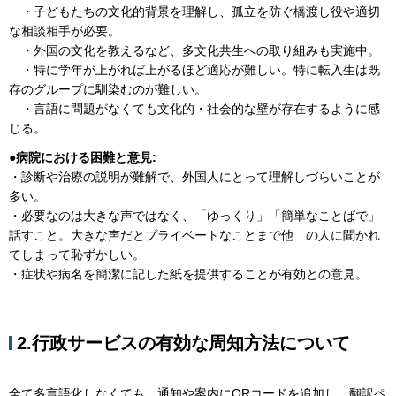
・子どもたちの文化的背景を理解し、孤立を防ぐ橋渡し役や適切
な相談相手が必要。
・外国の文化を教えるなど、多文化共生への取り組みも実施中。
・特に学年が上がれば上がるほど適応が難しい。特に転入生は既
存のグループに馴染むのが難しい。
・言語に問題がなくても文化的・社会的な壁が存在するように感
じる。
●病院における困難と意見:
・診断や治療の説明が難解で、外国人にとって理解しづらいことが
多い。
・必要なのは大きな声ではなく、「ゆっくり」「簡単なことばで」
話すこと。大きな声だとプライベートなことまで他 の人に聞かれ
てしまって恥ずかしい。
・症状や病名を簡潔に記した紙を提供することが有効との意見。
2.行政サービスの有効な周知方法について
全て多言語化しなくても、通知や案内にQRコードを追加し、翻訳ペ