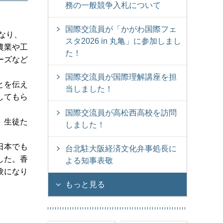
務の一般競争入札について
国際交流員が「かがわ国際フェ
となり、
スタ2026 in 丸亀」に参加しまし
農業や工
た！
ーズなど
国際交流員が国際理解講座を担
とを伝え
当しました！
してもら
国際交流員が高松西高校を訪問
、生徒た
しました！
日本でも
台北駐大阪経済文化弁事処長に
した。香
よる知事表敬
験になり
もっと見る