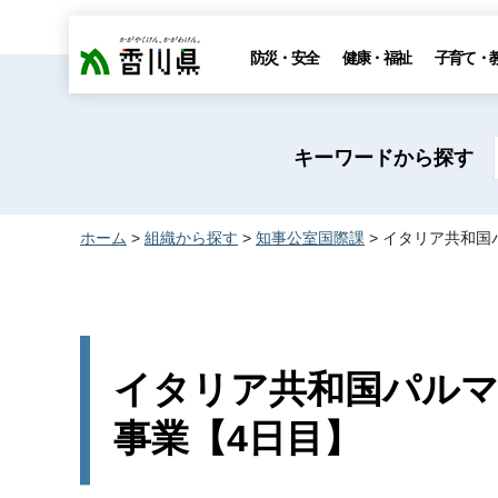
香川県
防災・安全
健康・福祉
子育て・
キーワードから探す
ホーム
>
組織から探す
>
知事公室国際課
> イタリア共和国
イタリア共和国パルマ
事業【4日目】