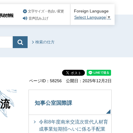
Foreign Language
文字サイズ・色合い変更
県政情報
Select Language
▼
音声読み上げ
検索の仕方
ページID：58256
公開日：2025年12月2日
流
知事公室国際課
令和8年度南米交流次世代人材育
成事業短期招へいに係る手配業