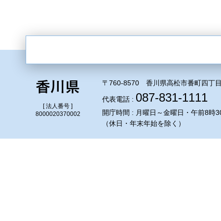
〒760-8570 香川県高松市番町四丁目
087-831-1111
代表電話 :
[ 法人番号 ]
開庁時間 : 月曜日～金曜日・午前8時3
8000020370002
（休日・年末年始を除く）