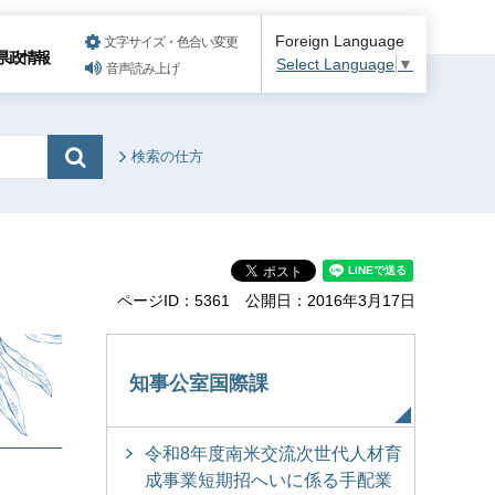
Foreign Language
文字サイズ・色合い変更
県政情報
Select Language
▼
音声読み上げ
検索の仕方
ページID：5361
公開日：2016年3月17日
知事公室国際課
令和8年度南米交流次世代人材育
成事業短期招へいに係る手配業