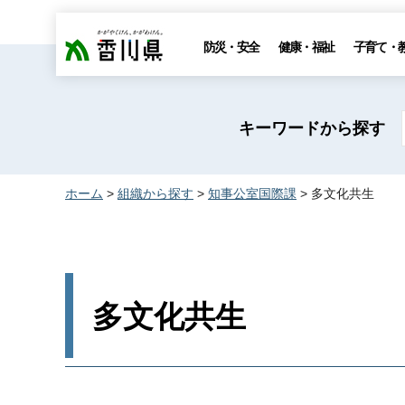
香川県
防災・安全
健康・福祉
子育て・
キーワードから探す
ホーム
>
組織から探す
>
知事公室国際課
> 多文化共生
多文化共生