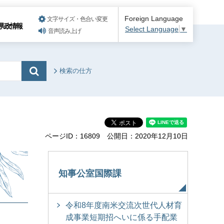
Foreign Language
文字サイズ・色合い変更
県政情報
Select Language
▼
音声読み上げ
検索の仕方
ページID：16809
公開日：2020年12月10日
知事公室国際課
令和8年度南米交流次世代人材育
成事業短期招へいに係る手配業