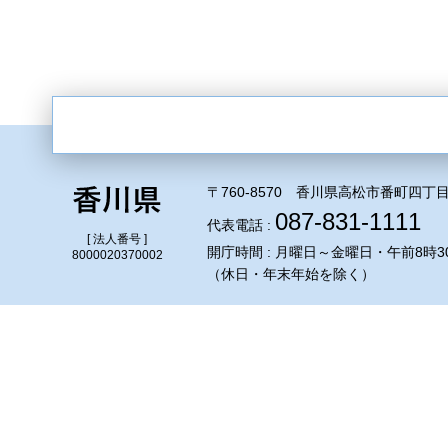
〒760-8570 香川県高松市番町四丁目
087-831-1111
代表電話 :
[ 法人番号 ]
開庁時間 : 月曜日～金曜日・午前8時3
8000020370002
（休日・年末年始を除く）