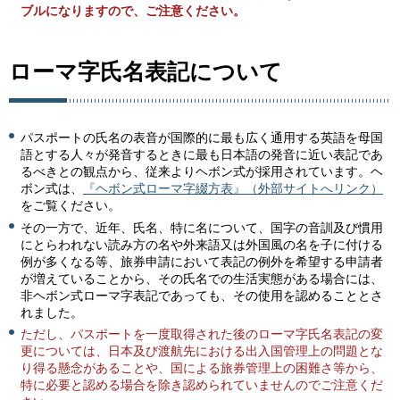
ブルになりますので、ご注意ください。
ローマ字氏名表記について
パスポートの氏名の表音が国際的に最も広く通用する英語を母国
語とする人々が発音するときに最も日本語の発音に近い表記であ
るべきとの観点から、従来よりヘボン式が採用されています。ヘ
ボン式は、
『ヘボン式ローマ字綴方表』（外部サイトへリンク）
をご覧ください。
その一方で、近年、氏名、特に名について、国字の音訓及び慣用
にとらわれない読み方の名や外来語又は外国風の名を子に付ける
例が多くなる等、旅券申請において表記の例外を希望する申請者
が増えていることから、その氏名での生活実態がある場合には、
非ヘボン式ローマ字表記であっても、その使用を認めることとさ
れました。
ただし、パスポートを一度取得された後のローマ字氏名表記の変
更については、日本及び渡航先における出入国管理上の問題とな
り得る懸念があることや、国による旅券管理上の困難さ等から、
特に必要と認める場合を除き認められていませんのでご注意くだ