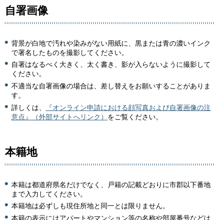
自署画像
背景が白地で汚れや染みがない用紙に、黒または青の濃いインク
で署名したものを撮影してください。
自署はなるべく大きく、太く書き、影が入らないように撮影して
ください。
不適当な自署画像の場合は、差し替えをお願いすることがありま
す。
詳しくは、
『オンライン申請における顔写真および自署画像の注
意点』（外部サイトへリンク）
をご覧ください。
本籍地
本籍は都道府県名だけでなく、戸籍の記載どおりに市郡以下番地
まで入力してください。
本籍地は必ずしも現住所地と同一とは限りません。
本籍の表示にはアパートやマンション等の名称や部屋番号などは