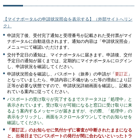
【マイナポータルの申請状況照会を表示する】（外部サイトへリン
ク）
申請完了後、受付完了通知と受理番号が記載された受付票がマイ
ナポータルに自動送信されます。通知の内容は「申請状況照会」
メニューにて確認いただけます。
交付予定日の通知は、マイナポータルに届きます。申請後、交付
予定日の通知が届くまでは、定期的にマイナポータルにログイン
し、申請状況を確認してください。
申請状況照会を確認し、パスポート（旅券）の申請が「
要訂正
」
となっていましたら、申請内容に不備があった等の理由により訂
正等が必要な状態ですので、申請状況詳細画面を確認し、記載さ
れている案内に従ってください。
パスポートの受け取りが完了するまでステータスは「処理中」と
表示されています。受け取りが可能になると窓口に受け取りに来
るよう案内するメッセージが届きますが、その際、「処理中」の
表示をクリックし、画面をスクロールダウンしてそのお知らせを
確認してください。
「要訂正」のお知らせに気付かずに審査が中断されたままになる
と、出発日までにパスポートの発行が間に合わないといったトラ