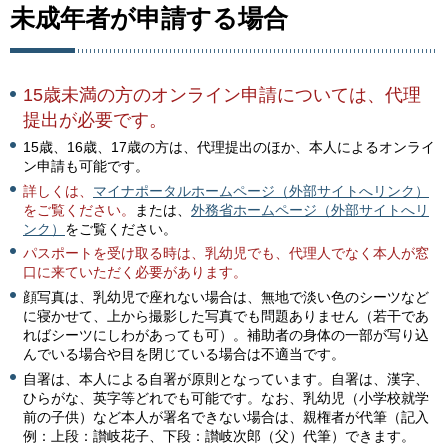
未成年者が申請する場合
15歳未満の方のオンライン申請については、代理
提出が必要です。
15歳、16歳、17歳の方は、代理提出のほか、本人によるオンライ
ン申請も可能です。
詳しくは、
マイナポータルホームページ（外部サイトへリンク）
をご覧ください。
または、
外務省ホームページ（外部サイトへリ
ンク）
をご覧ください。
パスポートを受け取る時は、乳幼児でも、代理人でなく
本人が窓
口に来ていただく必要があります。
顔写真は、乳幼児で座れない場合は、無地で淡い色のシーツなど
に寝かせて、上から撮影した写真でも問題ありません（若干であ
ればシーツにしわがあっても可）。補助者の身体の一部が写り込
んでいる場合や目を閉じている場合は不適当です。
自署は、本人による自署が原則となっています。自署は、漢字、
ひらがな、英字等どれでも可能です。なお、乳幼児（小学校就学
前の子供）など本人が署名できない場合は、親権者が代筆（記入
例：上段：讃岐花子、下段：讃岐次郎（父）代筆）できます。