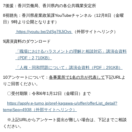
7後援：香川労働局、香川県内の各公共職業安定所
8視聴先：香川県産業政策課YouTubeチャンネル（12月8日（金曜
日）9時より公開となります）
https://youtu.be/2dSg78JiOvs
（外部サイトへリンク）
9講演資料のダウンロード
「職場におけるハラスメントの理解と相談対応」講演会資料
（PDF：2,710KB）
「人権・同和問題について」講演会資料（PDF：291KB）
10アンケートについて：
各事業所で1名の方が代表して
下記URLよ
りご回答ください。
〇受付期限：令和6年1月12日（金曜日）まで
https://apply.e-tumo.jp/pref-kagawa-u/offer/offerList_detail?
tempSeq=4938（外部サイトへリンク）
※上記URLからアンケート提出が難しい場合は、下記までご相談
ください。