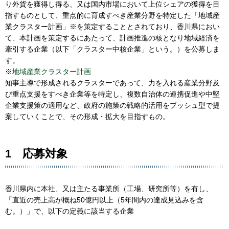
り外貨を獲得し得る、又は国内市場において上位シェアの獲得を目
指すものとして、重点的に育成すべき産業分野を特定した「地域産
業クラスター計画」※を策定することとされており、香川県におい
て、本計画を策定するにあたって、計画推進の核となり地域経済を
牽引する企業（以下「クラスター中核企業」という。）を公募しま
す。
※
地域産業クラスター計画
知事主導で形成されるクラスターであって、力を入れる産業分野及
び重点支援をすべき企業等を特定し、複数自治体の連携促進や中堅
企業支援策の適用など、政府の施策の戦略的活用をプッシュ型で提
案していくことで、その形成・拡大を目指すもの。
1 応募対象
香川県内に本社、又は主たる事業所（工場、研究所等）を有し、
「直近の売上高が概ね50億円以上（5年間内の達成見込みを含
む。）」で、以下の定義に該当する企業