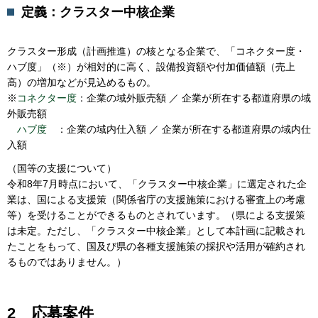
定義：クラスター中核企業
クラスター形成（計画推進）の核となる企業で、「コネクター度・
ハブ度」（※）が相対的に高く、設備投資額や付加価値額（売上
高）の増加などが見込めるもの。
※
コネクター度
：企業の域外販売額 ／ 企業が所在する都道府県の域
外販売額
ハブ度
：企業の域内仕入額 ／ 企業が所在する都道府県の域内仕
入額
（国等の支援について）
令和8年7月時点において、「クラスター中核企業」に選定された企
業は、国による支援策（関係省庁の支援施策における審査上の考慮
等）を受けることができるものとされています。（県による支援策
は未定。ただし、「クラスター中核企業」として本計画に記載され
たことをもって、国及び県の各種支援施策の採択や活用が確約され
るものではありません。）
2 応募案件