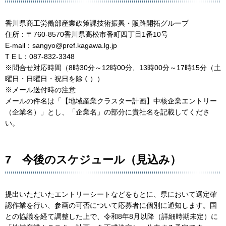
香川県商工労働部産業政策課技術振興・販路開拓グループ
住所：〒760-8570香川県高松市番町四丁目1番10号
E-mail：sangyo@pref.kagawa.lg.jp
T E L：087-832-3348
※問合せ対応時間（8時30分～12時00分、13時00分～17時15分（土
曜日・日曜日・祝日を除く））
※メール送付時の注意
メールの件名は「【地域産業クラスター計画】中核企業エントリー
（企業名）」とし、「企業名」の部分に貴社名を記載してくださ
い。
7 今後のスケジュール（見込み）
提出いただいたエントリーシートなどをもとに、県において選定確
認作業を行い、参画の可否について応募者に個別に通知します。国
との協議を経て調整した上で、令和8年8月以降（詳細時期未定）に