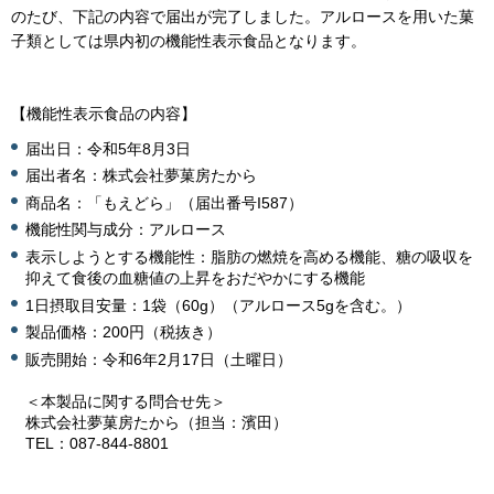
のたび、下記の内容で届出が完了しました。アルロースを用いた菓
子類としては県内初の機能性表示食品となります。
【機能性表示食品の内容】
届出日：令和5年8月3日
届出者名：株式会社夢菓房たから
商品名：「もえどら」（届出番号I587）
機能性関与成分：アルロース
表示しようとする機能性：脂肪の燃焼を高める機能、糖の吸収を
抑えて食後の血糖値の上昇をおだやかにする機能
1日摂取目安量：1袋（60g）（アルロース5gを含む。）
製品価格：200円（税抜き）
販売開始：令和6年2月17日（土曜日）
＜本製品に関する問合せ先＞
株式会社夢菓房たから（担当：濱田）
TEL：087-844-8801