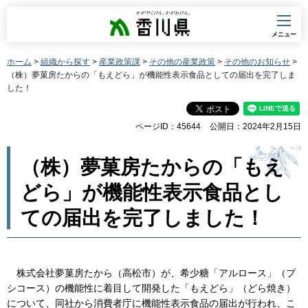
香川県
メニュー
ホーム
>
組織から探す
>
産業政策課
>
その他の産業政策
>
その他のお知らせ
>
（株）夢菓房たからの「もえどら」が機能性表示食品としての届出を完了しま
した！
ページID：45644
公開日：2024年2月15日
（株）夢菓房たからの「もえ
どら」が機能性表示食品とし
ての届出を完了しました！
株式会社夢菓房たから（高松市）が、希少糖「アルロース」（プ
シコース）の機能性に着目して開発した「もえどら」（どら焼き）
について、同社から消費者庁に機能性表示食品の届出が行われ、こ