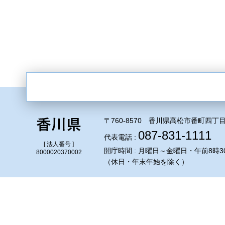
〒760-8570 香川県高松市番町四丁目
087-831-1111
代表電話 :
[ 法人番号 ]
開庁時間 : 月曜日～金曜日・午前8時3
8000020370002
（休日・年末年始を除く）