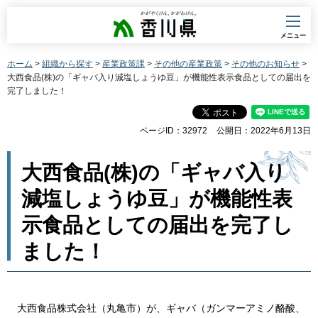
香川県
メニュー
ホーム
>
組織から探す
>
産業政策課
>
その他の産業政策
>
その他のお知らせ
>
大西食品(株)の「ギャバ入り減塩しょうゆ豆」が機能性表示食品としての届出を
完了しました！
ページID：32972
公開日：2022年6月13日
大西食品(株)の「ギャバ入り
減塩しょうゆ豆」が機能性表
示食品としての届出を完了し
ました！
大西食品株式会社（丸亀市）が、ギャバ（ガンマーアミノ酪酸、