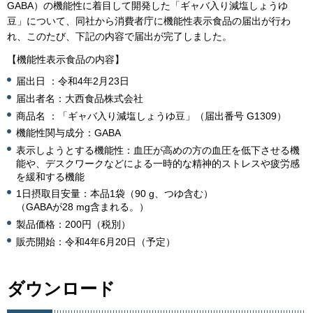
GABA）の機能性に着目して開発した「ギャバ入り減塩しょうゆ
豆」について、同社から消費者庁に機能性表示食品の届出が行わ
れ、このたび、下記の内容で届出が完了しました。
【機能性表示食品の内容】
届出日 ：令和4年2月23日
届出者名：大西食品株式会社
商品名 ：「ギャバ入り減塩しょうゆ豆」（届出番号 G1309）
機能性関与成分：GABA
表示しようとする機能性：血圧が高めの方の血圧を低下させる機
能や、デスクワークなどによる一時的な精神的ストレスや疲労感
を緩和する機能
1日摂取目安量：本品1袋（90 g、つゆ含む）
（GABAが28 mg含まれる。）
製品価格：200円（税別）
販売開始：令和4年6月20日（予定）
ダウンロード