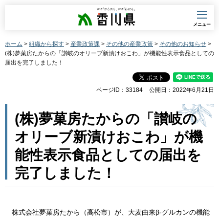
香川県
メニュー
ホーム
>
組織から探す
>
産業政策課
>
その他の産業政策
>
その他のお知らせ
>
(株)夢菓房たからの「讃岐のオリーブ新漬けおこわ」が機能性表示食品としての
届出を完了しました！
ページID：33184
公開日：2022年6月21日
(株)夢菓房たからの「讃岐の
オリーブ新漬けおこわ」が機
能性表示食品としての届出を
完了しました！
株式会社夢菓房たから（高松市）が、大麦由来β-グルカンの機能