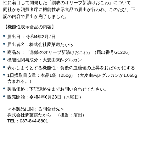
性に着目して開発した「讃岐のオリーブ新漬けおこわ」について、
同社から消費者庁に機能性表示食品の届出が行われ、このたび、下
記の内容で届出が完了しました。
【機能性表示食品の内容】
届出日 ：令和4年2月7日
届出者名：株式会社夢菓房たから
商品名 ：「讃岐のオリーブ新漬けおこわ」（届出番号G1226）
機能性関与成分：大麦由来β-グルカン
表示しようとする機能性：食後の血糖値の上昇をおだやかにする
1日摂取目安量：本品1袋（250g）（大麦由来β-グルカンが1.055g
含まれる。）
製品価格：下記連絡先までお問い合わせください。
販売開始：令和4年6月23日（木曜日）
＜本製品に関する問合せ先＞
株式会社夢菓房たから （担当：濱田）
TEL：087-844-8801