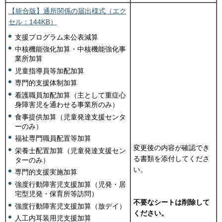
【統合版】通所関係の届出様式（エク
セル：144KB）
支援プログラム未公表減算
中核機能強化加算・中核機能強化事
業所加算
児童指導員等加配加算
専門的支援体制加算
看護職員加配加算（主として重症心
身障害児を通わせる事業所のみ）
食事提供加算（児童発達支援センタ
ーのみ）
福祉専門職員配置等加算
変更後の内容が確認でき
栄養士配置加算（児童発達支援セン
る書類を添付してくださ
ターのみ）
い。
専門的支援実施加算
強度行動障害児支援加算（児発・居
宅型児発・保育所等訪問）
不要なシートは削除して
強度行動障害児支援加算（放デイ）
ください。
人工内耳装用児支援加算