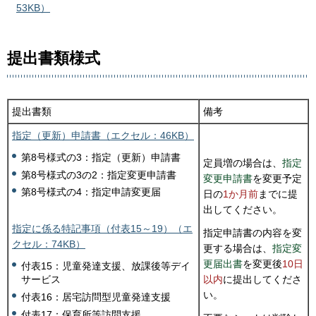
53KB）
提出書類様式
提出書類
備考
指定（更新）申請書（エクセル：46KB）
第8号様式の3：指定（更新）申請書
定員増の場合は、
指定
第8号様式の3の2：指定変更申請書
変更申請書
を変更予定
第8号様式の4：指定申請変更届
日の
1か月前
までに提
出してください。
指定に係る特記事項（付表15～19）（エ
指定申請書の内容を変
クセル：74KB）
更する場合は、
指定変
更届出書
を変更後
10日
付表15：児童発達支援、放課後等デイ
以内
に提出してくださ
サービス
い。
付表16：居宅訪問型児童発達支援
付表17：保育所等訪問支援