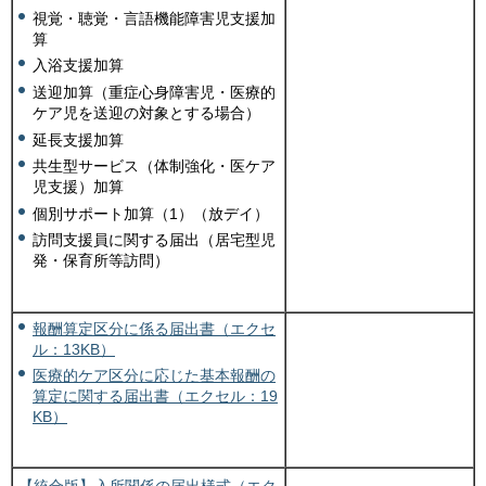
視覚・聴覚・言語機能障害児支援加
算
入浴支援加算
送迎加算（重症心身障害児・医療的
ケア児を送迎の対象とする場合）
延長支援加算
共生型サービス（体制強化・医ケア
児支援）加算
個別サポート加算（1）（放デイ）
訪問支援員に関する届出（居宅型児
発・保育所等訪問）
報酬算定区分に係る届出書（エクセ
ル：13KB）
医療的ケア区分に応じた基本報酬の
算定に関する届出書（エクセル：19
KB）
【統合版】入所関係の届出様式（エク