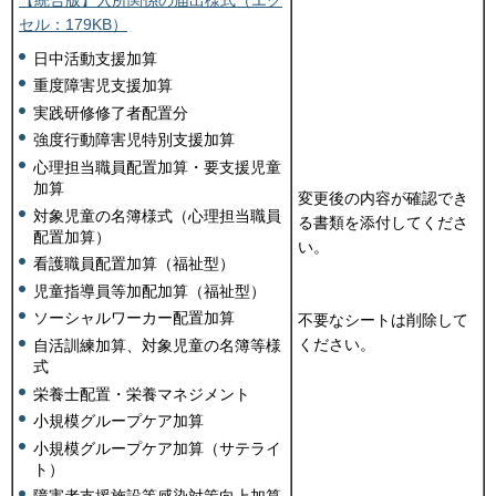
セル：179KB）
日中活動支援加算
重度障害児支援加算
実践研修修了者配置分
強度行動障害児特別支援加算
心理担当職員配置加算・要支援児童
加算
変更後の内容が確認でき
対象児童の名簿様式（心理担当職員
る書類を添付してくださ
配置加算）
い。
看護職員配置加算（福祉型）
児童指導員等加配加算（福祉型）
ソーシャルワーカー配置加算
不要なシートは削除して
ください。
自活訓練加算、対象児童の名簿等様
式
栄養士配置・栄養マネジメント
小規模グループケア加算
小規模グループケア加算（サテライ
ト）