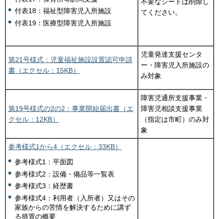
不要なシートは削除し
付表18：福祉型障害児入所施設
てください。
付表19：医療型障害児入所施設
児童発達支援センタ
第21号様式：児童福祉施設設置認可申請
ー・障害児入所施設の
書（エクセル：15KB）
み対象
障害児通所支援事業・
第19号様式の2の2：事業開始届出書（エ
障害児相談支援事業
クセル：12KB）
（指定は市町）のみ対
象
参考様式1から4（エクセル：33KB）
参考様式1：平面図
参考様式2：設備・備品等一覧表
参考様式3：経歴書
参考様式4：利用者（入所者）又はその
家族からの苦情を解決するために講ず
る措置の概要