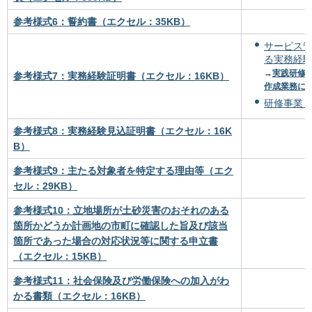
参考様式6：誓約書（エクセル：35KB）
サービス
る実務経験
→
実践研修
参考様式7：実務経験証明書（エクセル：16KB）
作成業務に関
研修事業
参考様式8：実務経験見込証明書（エクセル：16K
B）
参考様式9：主たる対象者を特定する理由等（エク
セル：29KB）
参考様式10：立地場所が土砂災害のおそれのある
箇所かどうか計画地の市町に確認した旨及び該当
箇所であった場合の対応状況等に関する申立書
（エクセル：15KB）
参考様式11：社会保険及び労働保険への加入がわ
かる書類（エクセル：16KB）