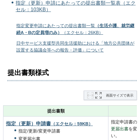
指定（更新）申請にあたっての提出書類一覧表（エク
セル：103KB）
指定変更申請にあたっての提出書類一覧
（生活介護、就労継
続A・Bの定員増のみ）
（エクセル：26KB）
日中サービス支援型共同生活援助における「地方公共団体が
設置する協議会等への報告・評価」について
提出書類様式
画面サイズで表示
提出書類
指定申請書の
指定（更新）申請書
（エクセル：59KB）
更届出書
を変
指定/更新/変更申請書
い。
変更届出書