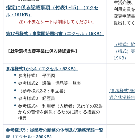
生活介護、
指定に係る記載事項（付表1~15）
（エクセ
利用定員を
ル：191KB）
変更申請書
注）不要なシートは削除してください。
提出してく
第17号様式：事業開始届出書（エクセル：15KB）
（様式）協議
【就労選択支援事業に係る確認資料】
（様式）実
19KB）
参考様式1から4（エクセル：52KB）
参考様式1：平面図
参考様式2：設備・備品等一覧表
(参考様式)既
（参考様式2-2：申立書）
適合状況報告書
参考様式3：経歴書
参考様式4：利用者（入所者）又はその家族
からの苦情を解決するために講ずる措置の
概要
参考様式5：従業者の勤務の体制及び勤務形態一覧
表（エクセル：390KB）