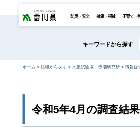
香川県
防災・安全
健康・福祉
子育て・
キーワードから探す
ホーム
>
組織から探す
>
水産試験場・赤潮研究所
>
情報提
令和5年4月の調査結果