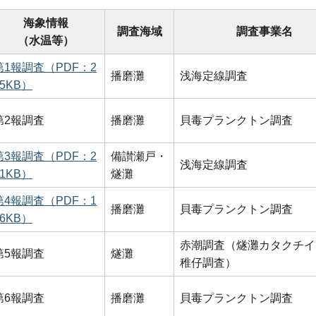
海象情報
調査海域
調査事業名
（水温等）
第1報調査（PDF：2
播磨灘
浅海定線調査
45KB）
第2報調査
播磨灘
貝毒プランクトン調査
第3報調査（PDF：2
備讃瀬戸・
浅海定線調査
51KB）
燧灘
第4報調査（PDF：1
播磨灘
貝毒プランクトン調査
46KB）
赤潮調査（燧灘カタクチイ
第5報調査
燧灘
稚仔調査）
第6報調査
播磨灘
貝毒プランクトン調査