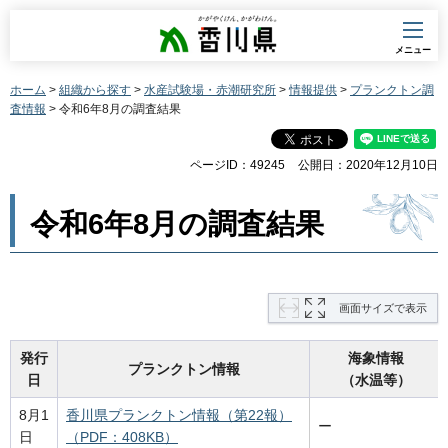
香川県
メニュー
ホーム
>
組織から探す
>
水産試験場・赤潮研究所
>
情報提供
>
プランクトン調
査情報
> 令和6年8月の調査結果
ページID：49245
公開日：2020年12月10日
令和6年8月の調査結果
画面サイズで表示
発行
海象情報
プランクトン情報
日
（水温等）
8月1
香川県プランクトン情報（第22報）
ー
日
（PDF：408KB）