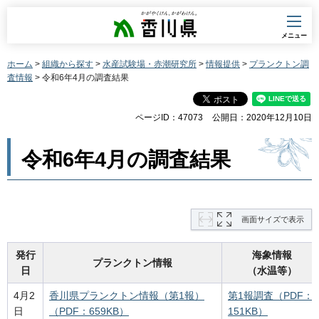
香川県
メニュー
ホーム
>
組織から探す
>
水産試験場・赤潮研究所
>
情報提供
>
プランクトン調
査情報
> 令和6年4月の調査結果
ページID：47073
公開日：2020年12月10日
令和6年4月の調査結果
画面サイズで表示
発行
海象情報
プランクトン情報
日
（水温等）
4月2
香川県プランクトン情報（第1報）
第1報調査（PDF：
日
（PDF：659KB）
151KB）