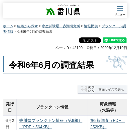
香川県
メニュー
ホーム
>
組織から探す
>
水産試験場・赤潮研究所
>
情報提供
>
プランクトン調
査情報
> 令和6年6月の調査結果
ページID：48100
公開日：2020年12月10日
令和6年6月の調査結果
画面サイズで表示
発行
海象情報
プランクトン情報
日
（水温等）
6月2
香川県プランクトン情報（第8報）
第8報調査（PDF：
日
（PDF：564KB）
252KB）