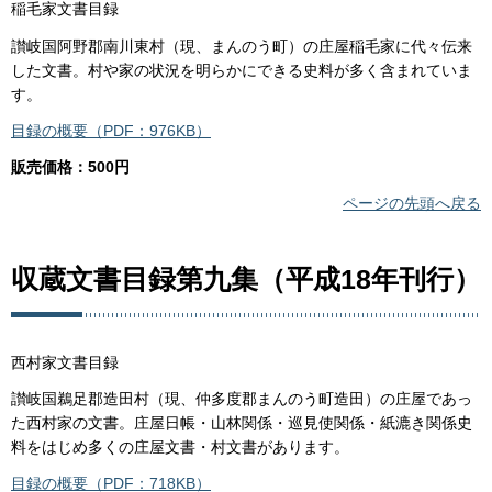
稲毛家文書目録
讃岐国阿野郡南川東村（現、まんのう町）の庄屋稲毛家に代々伝来
した文書。村や家の状況を明らかにできる史料が多く含まれていま
す。
目録の概要（PDF：976KB）
販売価格：500円
ページの先頭へ戻る
収蔵文書目録第九集（平成18年刊行）
西村家文書目録
讃岐国鵜足郡造田村（現、仲多度郡まんのう町造田）の庄屋であっ
た西村家の文書。庄屋日帳・山林関係・巡見使関係・紙漉き関係史
料をはじめ多くの庄屋文書・村文書があります。
目録の概要（PDF：718KB）