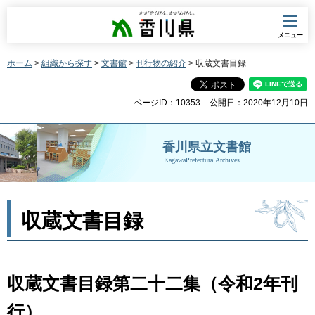
香川県
メニュー
ホーム
>
組織から探す
>
文書館
>
刊行物の紹介
> 収蔵文書目録
ページID：10353
公開日：2020年12月10日
香川県立文書館
KagawaPrefecturalArchives
収蔵文書目録
収蔵文書目録第二十二集（令和2年刊
行）