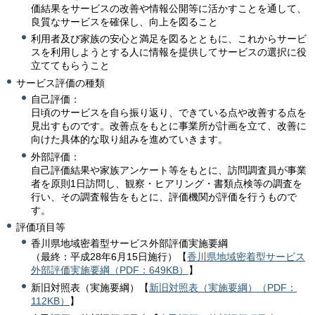
価結果をサービスの改善や情報公開等に活かすことを通して、
良質なサービスを確保し、向上を図ること
利用者及び家族の安心と満足を図るとともに、これからサービ
スを利用しようとする人に情報を提供してサービスの選択に役
立ててもらうこと
サービス評価の種類
自己評価：
日頃のサービスを自ら振り返り、できている点や改善する点を
見出すものです。改善点をもとに事業所が計画を立て、改善に
向けた具体的な取り組みを進めていきます。
外部評価：
自己評価結果や家族アンケート等をもとに、訪問調査員が事業
者を原則1日訪問し、観察・ヒアリング・書類点検等の調査を
行い、その調査報告をもとに、評価機関が評価を行うもので
す。
評価項目等
香川県地域密着型サービス外部評価実施要綱
（最終：平成28年6月15日施行）【
香川県地域密着型サービス
外部評価実施要綱（PDF：649KB）
】
新旧対照表（実施要綱）【
新旧対照表（実施要綱）（PDF：
112KB）
】