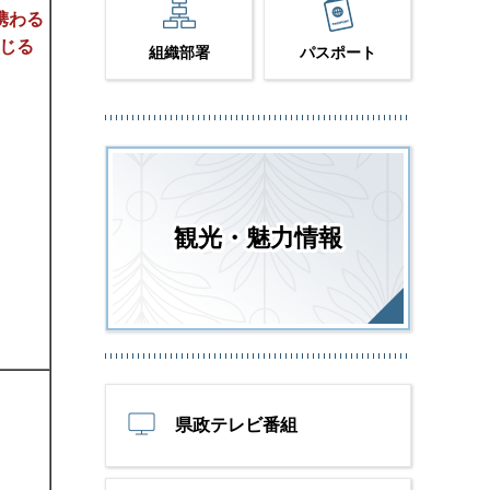
携わる
じる
組織部署
パスポート
観光・魅力情報
。
県政テレビ番組