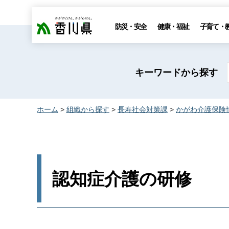
香川県
防災・安全
健康・福祉
子育て・
キーワードから探す
ホーム
>
組織から探す
>
長寿社会対策課
>
かがわ介護保険
認知症介護の研修