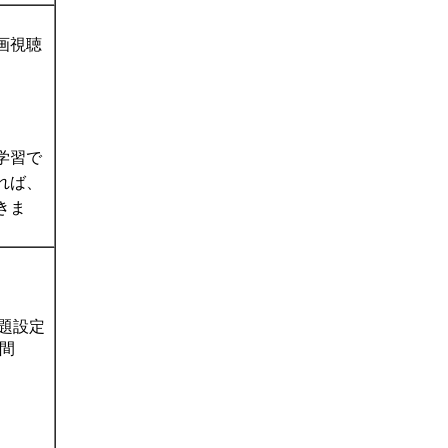
画視聴
学習で
れば、
きま
題設定
間