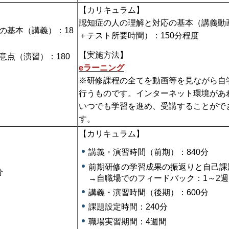
【カリキュラム】
認知症の人の理解と対応の基本（講義動
の基本（講義）：18
＋テスト所要時間）：150分程度
【実施方法】
意点（演習）：180
eラーニング
※研修課程の全てを動画等を見ながら自
行うものです。インターネット環境があ
いつでも学習を進め、受講することがで
す。
【カリキュラム】
講義・演習時間（前期）：840分
前期研修の学習成果の振返りと自己課
分
→自職場でのフィードバック：1～2週
講義・演習時間（後期）：600分
課題設定時間：240分
職場実習期間：4週間