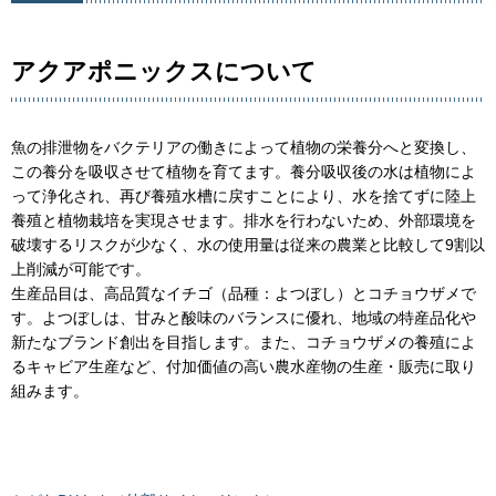
アクアポニックスについて
魚の排泄物をバクテリアの働きによって植物の栄養分へと変換し、
この養分を吸収させて植物を育てます。養分吸収後の水は植物によ
って浄化され、再び養殖水槽に戻すことにより、水を捨てずに陸上
養殖と植物栽培を実現させます。排水を行わないため、外部環境を
破壊するリスクが少なく、水の使用量は従来の農業と比較して9割以
上削減が可能です。
生産品目は、高品質なイチゴ（品種：よつぼし）とコチョウザメで
す。よつぼしは、甘みと酸味のバランスに優れ、地域の特産品化や
新たなブランド創出を目指します。また、コチョウザメの養殖によ
るキャビア生産など、付加価値の高い農水産物の生産・販売に取り
組みます。