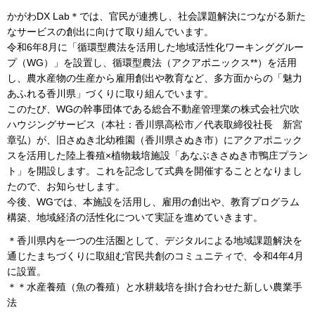
かがわDX Lab＊では、官民が連携し、社会課題解決につながる新た
なサービスの創出に向けて取り組んでいます。
令和6年8月に「循環型農法を活用した地域活性化ワーキンググルー
プ（WG）」を設置し、循環型農法（アクアポニックス**）を活用
し、農水産物の生産から雇用創出や教育など、多方面からの「魅力
あふれる香川県」づくりに取り組んでいます。
このたび、WGの幹事団体である総合不動産管理業の株式会社穴吹
ハウジングサービス（本社：香川県高松市／代表取締役社長 新宮
章弘）が、旧さぬき北幼稚園（香川県さぬき市）にアクアポニック
スを活用した陸上養殖×植物栽培施設「あなぶきさぬき市鴨庄プラン
ト」を開設します。これを記念して式典を開催することとなりまし
たので、お知らせします。
今後、WGでは、本施設を活用し、雇用の創出や、教育プログラム
構築、地域経済の活性化について実証を進めていきます。
＊香川県内を一つの生活圏として、デジタルによる地域課題解決を
通じたまちづくりに取組む官民共創のコミュニティで、令和4年4月
に設置。
＊＊水産養殖（魚の養殖）と水耕栽培を掛け合わせた新しい農業手
法