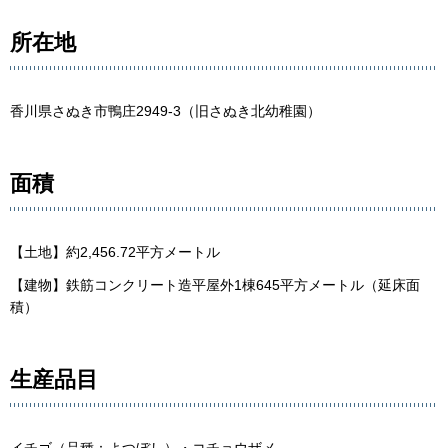
所在地
香川県さぬき市鴨庄2949-3（旧さぬき北幼稚園）
面積
【土地】約2,456.72平方メートル
【建物】鉄筋コンクリート造平屋外1棟645平方メートル（延床面
積）
生産品目
イチゴ（品種：よつぼし）・コチョウザメ