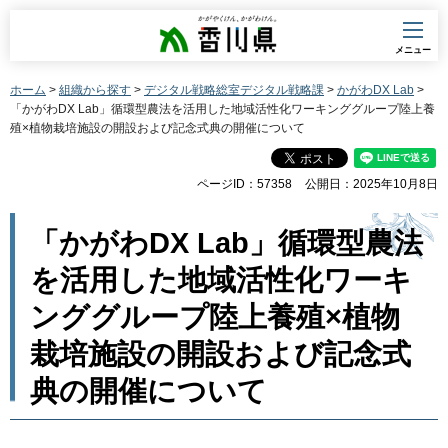
香川県
メニュー
ホーム
>
組織から探す
>
デジタル戦略総室デジタル戦略課
>
かがわDX Lab
>
「かがわDX Lab」循環型農法を活用した地域活性化ワーキンググループ陸上養
殖×植物栽培施設の開設および記念式典の開催について
ページID：57358
公開日：2025年10月8日
「かがわDX Lab」循環型農法
を活用した地域活性化ワーキ
ンググループ陸上養殖×植物
栽培施設の開設および記念式
典の開催について