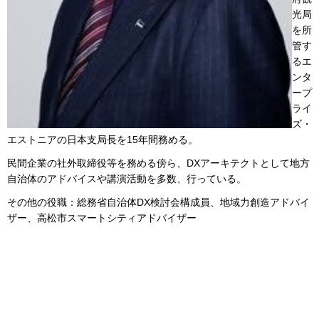
光局
を所
管す
るエ
ンタ
ープ
ライ
ズ・
エストニアの日本支局長を15年間務める。
民間企業の社外取締役等を務める傍ら、DXアーキテクトとして地方
自治体のアドバイスや講演活動を多数、行っている。
その他の役職：総務省自治体DX検討会構成員、地域力創造アドバイ
ザー、高松市スマートシティアドバイザー