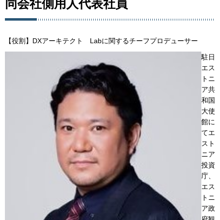
同会社側用人代表社員
【役割】DXアーキテクト Labに関するチーフプロデューサー
駐日
エス
トニ
ア共
和国
大使
館に
てエ
スト
ニア
投資
庁、
エス
トニ
ア政
府観