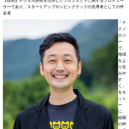
【役割】デジタル技術を活用したプロジェクトに関するプロデュー
サーであり、スタートアップやシビックテックの先導者としての伴
走者
「テ
クノ
ロジ
ー
で、
地域
をよ
り住
みや
す
く」
をモ
ット
ー
に、
組織
の枠