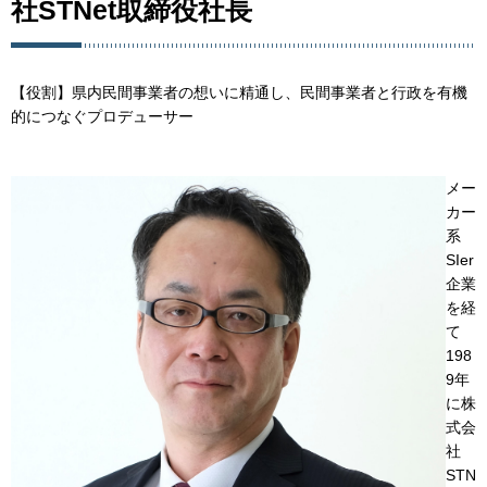
社STNet取締役社長
【役割】県内民間事業者の想いに精通し、民間事業者と行政を有機
的につなぐプロデューサー
メー
カー
系
SIer
企業
を経
て
198
9年
に株
式会
社
STN