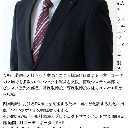
et入
社。
シス
テム
エン
ジニ
アと
し
て、
製
造、
金融、通信など様々な企業のシステム構築に従事する一方、ユーザ
の立場でも多数のプロジェクト運営を支援。情報システム本部長、
ビジネス営業本部長、常務取締役、専務取締役を経て2026年6月か
ら現職。
四国地域におけるDX推進を支援するために同社が創設する共創の拠
点「SoCoラボ※」の責任者でもある。
その他の役職：一般社団法人プロジェクトマネジメント学会 四国支
部 顧問、ITコーディネータ、PMP