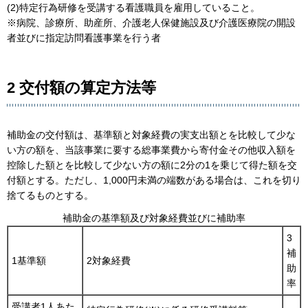
(2)特定行為研修を受講する看護職員を雇用していること。
※病院、診療所、助産所、介護老人保健施設及び介護医療院の開設
者並びに指定訪問看護事業を行う者
2 交付額の算定方法等
補助金の交付額は、基準額と対象経費の実支出額とを比較して少な
い方の額を、当該事業に要する総事業費から寄付金その他収入額を
控除した額とを比較して少ない方の額に2分の1を乗じて得た額を交
付額とする。ただし、1,000円未満の端数がある場合は、これを切り
捨てるものとする。
補助金の基準額及び対象経費並びに補助率
3
補
1基準額
2対象経費
助
率
受講者1人あた