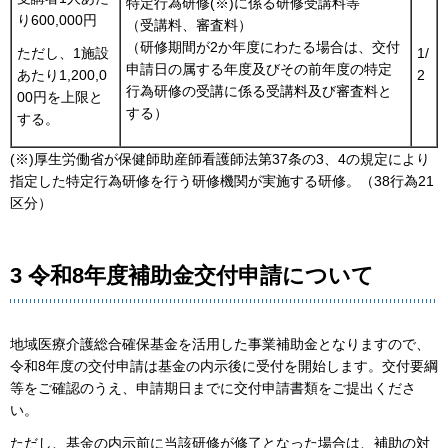
特定行為研修(※)に係る研修受講料等
り600,000円
（受講料、審査料）
（研修期間が2か年度にわたる場合は、交付
1/
ただし、1施設
申請日の属する年度及びその前年度の特定
2
あたり1,200,0
行為研修の受講に係る受講料及び審査料と
00円を上限と
する）
する。
(※)厚生労働省が保健師助産師看護師法第37条の3、4の規定により
指定した特定行為研修を行う研修機関が実施する研修。（38行為21
区分）
3 令和8年度補助金交付申請について
地域医療介護総合確保基金を活用した事業補助金となりますので、
令和8年度の交付申請は基金の内示後に受付を開始します。交付要綱
等をご確認のうえ、申請期日までに交付申請書類をご提出くださ
い。
ただし、基金の内示前に当該研修が修了となった場合は、補助の対