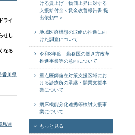
ける賃上げ・物価上昇に対する
支援給付金＜賃金改善報告書 提
出依頼中＞
ドライ
地域医療構想の取組の推進に向
らせし
けた調査について
くなる
令和8年度 勤務医の働き方改革
推進事業等の意向について
号香川県
重点医師偏在対策支援区域にお
ける診療所の承継・開業支援事
業について
病床機能分化連携等検討支援事
業について
事務連
もっと見る