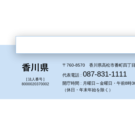
〒760-8570 香川県高松市番町四丁目
087-831-1111
代表電話 :
[ 法人番号 ]
開庁時間 : 月曜日～金曜日・午前8時3
8000020370002
（休日・年末年始を除く）