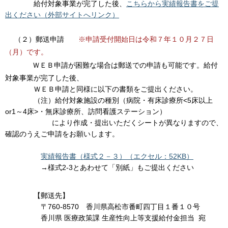
給付対象事業が完了した後、
こちらから実績報告書をご提
出ください（外部サイトへリンク）
（２）郵送申請
※申請受付開始日は令和７年１０月２７日
（月）です。
ＷＥＢ申請が困難な場合は郵送での申請も可能です。給付
対象事業が完了した後、
ＷＥＢ申請と同様に以下の書類をご提出ください。
（注）給付対象施設の種別（病院・有床診療所<5床以上
or1～4床>・無床診療所、訪問看護ステーション）
により作成・提出いただくシートが異なりますので、
確認のうえご申請をお願いします。
実績報告書（様式２－３）（エクセル：52KB）
→様式2-3とあわせて「別紙」もご提出ください
【郵送先】
〒760-8570 香川県高松市番町四丁目１番１０号
香川県 医療政策課 生産性向上等支援給付金担当 宛