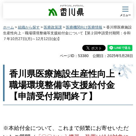
香川県
メニュー
ホーム
>
組織から探す
>
医療政策課
>
医療機関向け医療情報
> 香川県医療施設
生産性向上・職場環境整備等支援給付金について【第２回申請受付期間：令和
７年10月27日(月)～12月12日(金)】
ページID：53380
公開日：2025年5月28日
香川県医療施設生産性向上・
職場環境整備等支援給付金
【申請受付期間終了】
※本給付金について、これまで頻繁にお寄せいただ