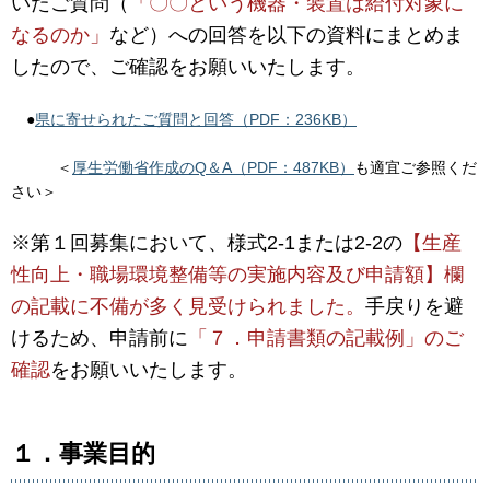
いたご質問（
「〇〇という機器・装置は給付対象に
なるのか」
など）への回答を以下の資料にまとめま
したので、ご確認をお願いいたします。
●
県に寄せられたご質問と回答（PDF：236KB）
＜
厚生労働省作成のQ＆A（PDF：487KB）
も適宜ご参照くだ
さい＞
※第１回募集において、様式2-1または2-2の
【生産
性向上・職場環境整備等の実施内容及び申請額】欄
の記載に不備が多く見受けられました。
手戻りを避
けるため、申請前に
「７．申請書類の記載例」のご
確認
をお願いいたします。
１．事業目的