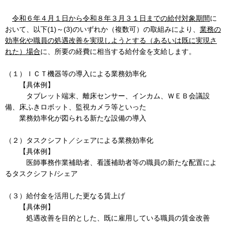
令和６年４月１日から令和８年３月３１日までの給付対象期間
に
おいて、以下(1)～(3)のいずれか（複数可）の取組みにより、
業務の
効率化や職員の処遇改善を実現しようとする（あるいは既に実現さ
れた）場合
に、所要の経費に相当する給付金を支給します。
（１）ＩＣＴ機器等の導入による業務効率化
【具体例】
タブレット端末、離床センサー、インカム、ＷＥＢ会議設
備、床ふきロボット、監視カメラ等といった
業務効率化が図られる新たな設備の導入
（２）タスクシフト／シェアによる業務効率化
【具体例】
医師事務作業補助者、看護補助者等の職員の新たな配置によ
るタスクシフト/シェア
（３）給付金を活用した更なる賃上げ
【具体例】
処遇改善を目的とした、既に雇用している職員の賃金改善