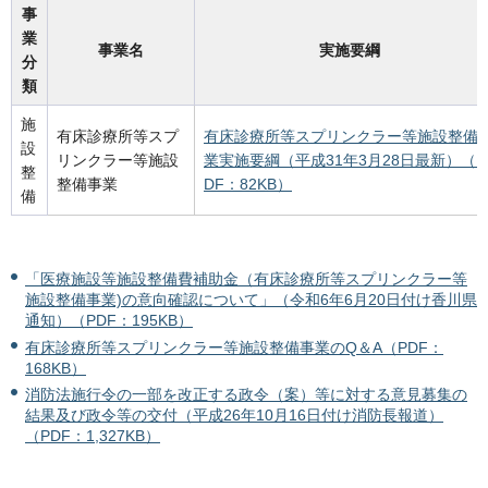
事
業
事業名
実施要綱
分
類
施
有床診療所等スプ
有床診療所等スプリンクラー等施設整備
設
リンクラー等施設
業実施要綱（平成31年3月28日最新）（P
整
整備事業
DF：82KB）
備
「医療施設等施設整備費補助金（有床診療所等スプリンクラー等
施設整備事業)の意向確認について」（令和6年6月20日付け香川県
通知）（PDF：195KB）
有床診療所等スプリンクラー等施設整備事業のQ＆A（PDF：
168KB）
消防法施行令の一部を改正する政令（案）等に対する意見募集の
結果及び政令等の交付（平成26年10月16日付け消防長報道）
（PDF：1,327KB）