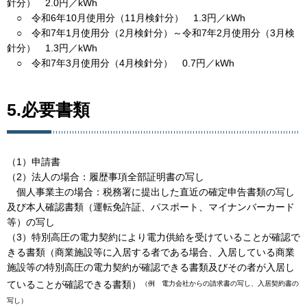
針分） 2.0円／kWh
○ 令和6年10月使用分（11月検針分） 1.3円／kWh
○ 令和7年1月使用分（2月検針分）～令和7年2月使用分（3月検
針分） 1.3円／kWh
○ 令和7年3月使用分（4月検針分） 0.7円／kWh
5.必要書類
（1）申請書
（2）法人の場合：履歴事項全部証明書の写し
個人事業主の場合：税務署に提出した直近の確定申告書類の写し
及び本人確認書類（運転免許証、パスポート、マイナンバーカード
等）の写し
（3）特別高圧の電力契約により電力供給を受けていることが確認で
きる書類（商業施設等に入居する者である場合、入居している商業
施設等の特別高圧の電力契約が確認できる書類及びその者が入居し
ていることが確認できる書類）
（例 電力会社からの請求書の写し、入居契約書の
写し）