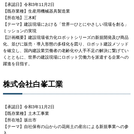
【承認日】令和3年11月2日
【既存業種】生産用機械器具製造業
【所在地】三木町
【テーマ】建設現場における「世界一ひとにやさしい現場を創る」
ミッションの実現
【計画概要】建設現場省力化ロボットシリーズの新規開発及び商品
化、並びに販売・導入形態の多様化を図り、ロボット建設メソッド
を確立し、国内建設業労働者の老齢化や人手不足の解決に繋げてい
くとともに、世界の建設現場にロボット労働力を派遣する企業への
躍進を目指す。
株式会社白峯工業
【承認日】令和3年11月2日
【既存業種】土木工事業
【所在地】坂出市
【テーマ】自社保有の山からの花崗土の産出による新規事業への参
入