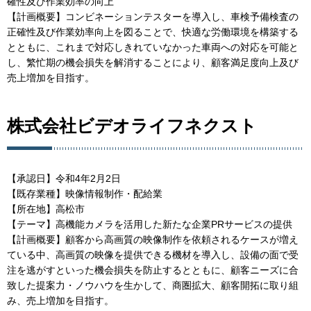
確性及び作業効率の向上
【計画概要】コンビネーションテスターを導入し、車検予備検査の
正確性及び作業効率向上を図ることで、快適な労働環境を構築する
とともに、これまで対応しきれていなかった車両への対応を可能と
し、繁忙期の機会損失を解消することにより、顧客満足度向上及び
売上増加を目指す。
株式会社ビデオライフネクスト
【承認日】令和4年2月2日
【既存業種】映像情報制作・配給業
【所在地】高松市
【テーマ】高機能カメラを活用した新たな企業PRサービスの提供
【計画概要】顧客から高画質の映像制作を依頼されるケースが増え
ている中、高画質の映像を提供できる機材を導入し、設備の面で受
注を逃がすといった機会損失を防止するとともに、顧客ニーズに合
致した提案力・ノウハウを生かして、商圏拡大、顧客開拓に取り組
み、売上増加を目指す。