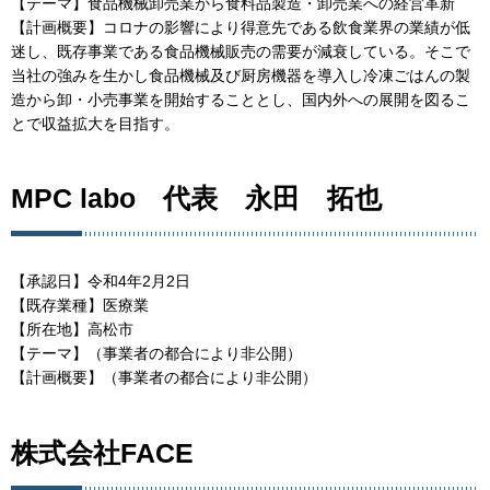
【テーマ】食品機械卸売業から食料品製造・卸売業への経営革新
【計画概要】コロナの影響により得意先である飲食業界の業績が低
迷し、既存事業である食品機械販売の需要が減衰している。そこで
当社の強みを生かし食品機械及び厨房機器を導入し冷凍ごはんの製
造から卸・小売事業を開始することとし、国内外への展開を図るこ
とで収益拡大を目指す。
MPC labo 代表 永田 拓也
【承認日】令和4年2月2日
【既存業種】医療業
【所在地】高松市
【テーマ】（事業者の都合により非公開）
【計画概要】（事業者の都合により非公開）
株式会社FACE