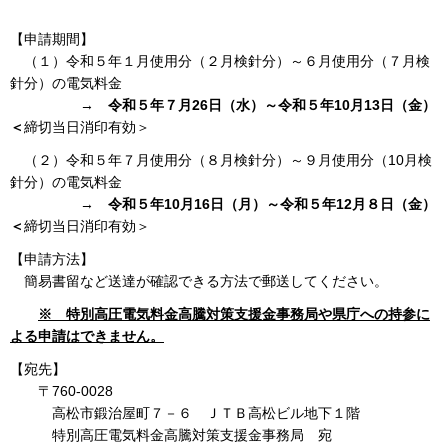
【申請期間】
（１）令和５年１月使用分（２月検針分）～６月使用分（７月検
針分）の電気料金
→
令和５年７月26日（水）～令和５年10月13日（金）
＜
締切当日消印有効＞
（２）令和５年７月使用分（８月検針分）～９月使用分（10月検
針分）の電気料金
→
令和５年10月16日（月）～令和５年12月８日（金）
＜
締切当日消印有効＞
【申請方法】
簡易書留など送達が確認できる方法で郵送してください。
※ 特別高圧電気料金高騰対策支援金事務局や県庁への持参に
よる申請はできません。
【宛先】
〒760-0028
高松市鍛治屋町７－６ ＪＴＢ高松ビル地下１階
特別高圧電気料金高騰対策支援金事務局 宛