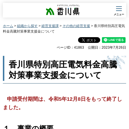
香川県
メニュー
ホーム
>
組織から探す
>
経営支援課
>
その他の経営支援
> 香川県特別高圧電気
料金高騰対策事業支援金について
ページID：41863
公開日：2023年7月26日
香川県特別高圧電気料金高騰
対策事業支援金について
申請受付期間は、令和5年12月8日をもって終了し
ました。
１．事業の概要