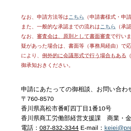
なお、申請方法等は
こちら
（申請書様式・申
また、一般的な承認までの流れは
こちら
（承
なお、
審査会は、原則として書面審査
で行い
疑があった場合は、書面等（事務局経由）で
により、
例外的に会議形式で行う場合もある
御承知おきください。
申請にあたっての御相談、お問い合わ
〒760-8570
香川県高松市番町四丁目1番10号
香川県商工労働部経営支援課 商業・金
電話：
087-832-3344
E-mail：
keiei@pre