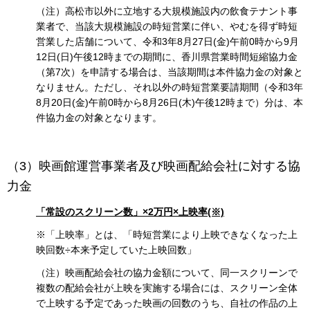
（注）高松市以外に立地する大規模施設内の飲食テナント事
業者で、当該大規模施設の時短営業に伴い、やむを得ず時短
営業した店舗について、令和3年8月27日(金)午前0時から9月
12日(日)午後12時までの期間に、香川県営業時間短縮協力金
（第7次）を申請する場合は、当該期間は本件協力金の対象と
なりません。ただし、それ以外の時短営業要請期間（令和3年
8月20日(金)午前0時から8月26日(木)午後12時まで）分は、本
件協力金の対象となります。
（3）映画館運営事業者及び映画配給会社に対する協
力金
「常設のスクリーン数」×2万円×上映率(※)
※「上映率」とは、「時短営業により上映できなくなった上
映回数÷本来予定していた上映回数」
（注）映画配給会社の協力金額について、同一スクリーンで
複数の配給会社が上映を実施する場合には、スクリーン全体
で上映する予定であった映画の回数のうち、自社の作品の上