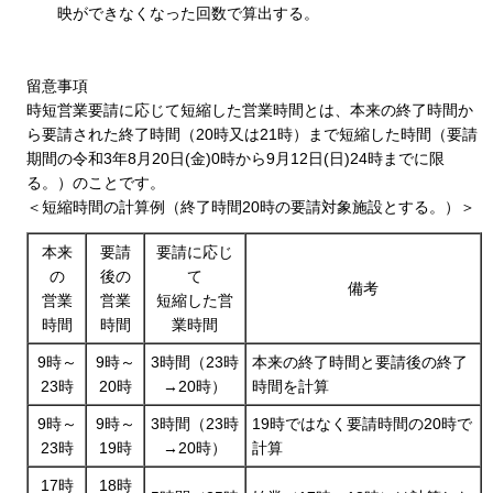
映ができなくなった回数で算出する。
留意事項
時短営業要請に応じて短縮した営業時間とは、本来の終了時間か
ら要請された終了時間（20時又は21時）まで短縮した時間（要請
期間の令和3年8月20日(金)0時から9月12日(日)24時までに限
る。）のことです。
＜短縮時間の計算例（終了時間20時の要請対象施設とする。）＞
本来
要請
要請に応じ
の
後の
て
備考
営業
営業
短縮した営
時間
時間
業時間
9時～
9時～
3時間（23時
本来の終了時間と要請後の終了
23時
20時
→20時）
時間を計算
9時～
9時～
3時間（23時
19時ではなく要請時間の20時で
23時
19時
→20時）
計算
17時
18時