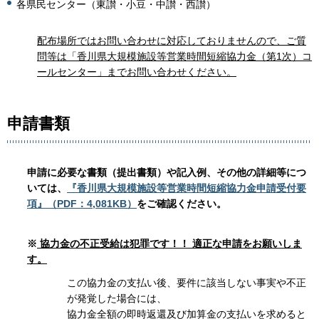
各県民センター（東讃・小豆・中讃・西讃）
配布場所ではお問い合わせに対応しておりませんので、ご質
問等は「香川県大規模施設等営業時間短縮協力金（第1次）コ
ールセンター」までお問い合わせください。
申請書類
申請に必要な書類（提出書類）や記入例、その他の詳細等
につ
いては、
『香川県大規模施設等営業時間短縮協力金申請受付要
項』（PDF：4,081KB）
をご確認ください。
※
協力金の不正受給は犯罪です！！ 適正な申請をお願いしま
す。
この協力金の支払い後、要件に該当しない事実や不正
が発覚した場合には、
協力金全額の即時返還及び加算金の支払いを求めると