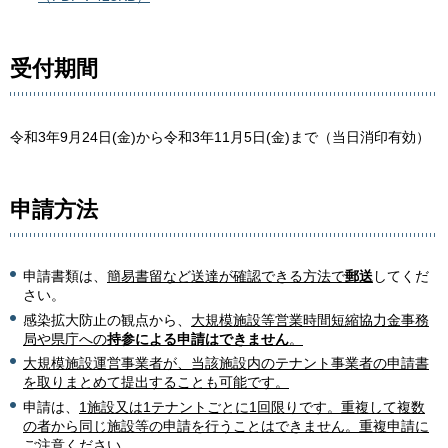
受付期間
令和3年9月24日(金)から令和3年11月5日(金)まで（当日消印有効）
申請方法
申請書類は、
簡易書留など送達が確認できる方法で
郵送
してくだ
さい。
感染拡大防止の観点から、
大規模施設等営業時間短縮協力金事務
局や県庁への
持参による申請はできません
。
大規模施設運営事業者が、当該施設内のテナント事業者の申請書
を取りまとめて提出することも可能です。
申請は、
1施設又は1テナントごとに1回限りです。重複して複数
の者から同じ施設等の申請を行うことはできません。重複申請に
ご注意ください。