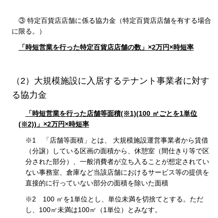
③ 特定百貨店店舗に係る協力金（特定百貨店店舗を有する場合
に限る。）
「時短営業を行った特定百貨店店舗の数」×2万円×時短率
（2）大規模施設に入居するテナント事業者に対す
る協力金
「時短営業を行った店舗等面積(※1)(100 ㎡ごとを1単位
(※2))」×2万円×時短率
※1 「店舗等面積」とは、 大規模施設運営事業者から賃借
（分譲）している区画の面積から、休憩室（間仕きり等で区
分された部分）、一般消費者が立ち入ることが想定されてい
ない事務室、倉庫など当該店舗におけるサービス等の提供を
直接的に行っていない部分の面積を除いた面積
※2 100 ㎡を1単位とし、単位未満を切捨てとする。ただ
し、100㎡未満は100㎡（1単位）とみなす。