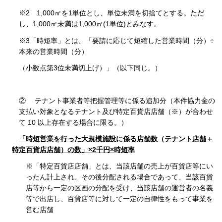
※2 1,000㎡を1単位とし、単位未満を切捨てとする。ただ
し、1,000㎡未満は1,000㎡(1単位)とみなす。
※3「時短率」とは、「要請に応じて短縮した営業時間（分）÷
本来の営業時間（分）
（小数点第3位未満切上げ）」（以下同じ。）
② テナント事業者等把握管理等に係る追加分（本件協力金の
支払い対象となるテナント及び特定百貨店店舗（※）が合わせ
て 10 以上存在する場合に限る。）
「時短営業を行った大規模施設に係る店舗数（テナント店舗＋
特定百貨店店舗）の数」×2千円×時短率
※「特定百貨店店舗」とは、当該店舗の売上が百貨店等にい
ったん計上され、その後分配される場合であって、当該百貨
店等から一定の区画の分配を受け、当該店舗の運営者の名義
等で出店し、百貨店等に対して一定の自律性をもって事業を
営む店舗