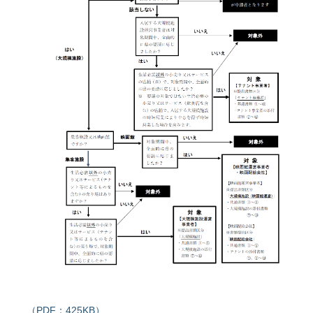
（PDF：425KB）