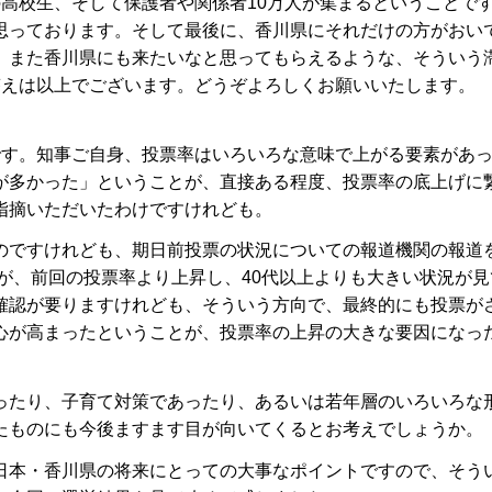
高校生、そして保護者や関係者10万人が集まるということで
思っております。そして最後に、香川県にそれだけの方がおい
、また香川県にも来たいなと思ってもらえるような、そういう
答えは以上でございます。どうぞよろしくお願いいたします。
です。知事ご自身、投票率はいろいろな意味で上がる要素があ
が多かった」ということが、直接ある程度、投票率の底上げに
指摘いただいたわけですけれども。
のですけれども、期日前投票の状況についての報道機関の報道
率が、前回の投票率より上昇し、40代以上よりも大きい状況が
確認が要りますけれども、そういう方向で、最終的にも投票が
心が高まったということが、投票率の上昇の大きな要因になっ
ったり、子育て対策であったり、あるいは若年層のいろいろな
ったものにも今後ますます目が向いてくるとお考えでしょうか。
日本・香川県の将来にとっての大事なポイントですので、そう