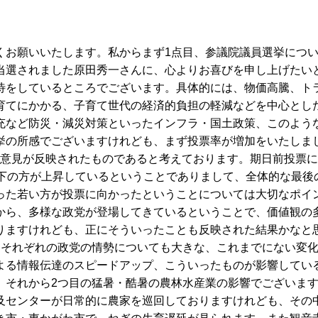
くお願いいたします。私からまず1点目、参議院議員選挙につ
当選されました原田秀一さんに、心よりお喜びを申し上げたい
待をしているところでございます。具体的には、物価高騰、ト
育てにかかる、子育て世代の経済的負担の軽減などを中心とし
充など防災・減災対策といったインフラ・国土政策、このよう
挙の所感でございますけれども、まず投票率が増加をいたしま
者の意見が反映されたものであると考えております。期日前投票
以下の方が上昇しているということでありまして、全体的な最後
った若い方が投票に向かったということについては大切なポイ
から、多様な政党が登場してきているということで、価値観の
りますけれども、正にそういったことも反映された結果かなと
、それぞれの政党の情勢についても大きな、これまでにない変
よる情報伝達のスピードアップ、こういったものが影響してい
。それから2つ目の猛暑・酷暑の農林水産業の影響でございま
及センターが日常的に農家を巡回しておりますけれども、その