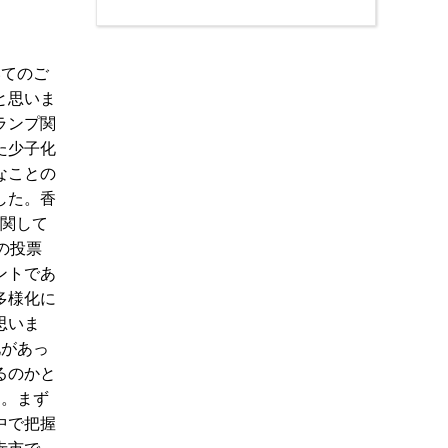
いてのご
と思いま
ランプ関
た少子化
なことの
した。香
に関して
の投票
ントであ
多様化に
思いま
化があっ
るのかと
す。まず
中で把握