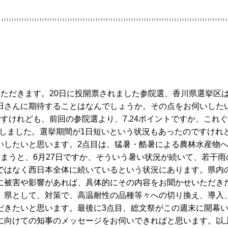
】
ただきます。20日に投開票されました参院選、香川県選挙区
田さんに期待することはなんでしょうか。その点をお伺いした
すけれども、前回の参院選より、7.24ポイントですか、これ
いたしました。選挙期間が1日短いという状況もあったのですけれ
いしたいと思います。2点目は、猛暑・酷暑による農林水産物
まうと、6月27日ですか、そういう暑い状況が続いて、若干雨
ではなく西日本全体に続いているという状況にあります。県内
に被害や影響があれば、具体的にその内容をお聞かせいただき
、県として、対策で、高温耐性の品種等々への切り換え、導入
だきたいと思います。最後に3点目、総文祭がこの週末に開幕
に向けての知事のメッセージをお伺いできればと思います。以