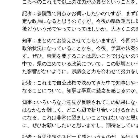
ころへのこれまで以上の注力が必要だということを
記者：参院選で何点かお伺いしたいのですが、まず
定な政局になると思うのですが、今後の県政運営に
後どういう形でやっていってほしいか、大きくこの
知事：まとめてお答えさせてもらいますが、今回の
政治状況になっていることから、今後、予算や法案
す。ぜひ、時間を要することは悪いことではないの
中で、県の進めている政策について、この影響とい
た影響がないように、県議会と力を合わせて努力を
記者：これまで自公政権で決めてきた中で知事はや
なることについて、知事は率直に懸念を感じるのか
知事：いろいろなご意見が反映されてこの結果にな
はなかなか難しく、どこら辺で折り合いつけるかと
になる、これは非常に望ましいことではないかと思
に、ぜひお願いしたいと思いますし、期待をしてい
記者：意思決定のスピード感というものが、やはり