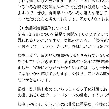
ければ嬉しいなと思います。また、全国から2万人の
いろいろな層で交流を深めていただければ嬉しいと
ますので、ぜひ、香川県のいろいろな魅力を感じて
ていただけたらと考えております。私から3点のお
【1.参議院議員選挙について】
記者：1点目について補足でお聞かせいただきたい
思われるとのことですが、実際のところ、「候補者
とお考えでしょうか。先ほど、多様化という点をご
知事：まだ、最終的な投票率は私も見られていない
見させていただきますと、まず20代・30代の投票
ました。実際にどうだったかというのは、もう一回
ではないかと感じております。やはり、若い方の関
ないかと思います。
記者：香川県も進めていらっしゃる少子化対策であ
支援、あるいはIターン・Uターンの促進、そうい
知事：やはり、そういうのは非常に重要な、今後の