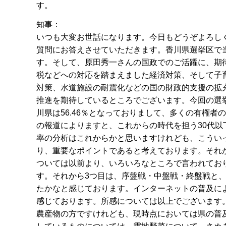
す。
知事：
いつも大変お世話になります。今日もどうぞよろし
質問にお答えさせていただきます。香川県選挙区で
す。そして、原田秀一さんの国政でのご活躍に、期
税などへの対応を踏まえました経済対策、そして子
対策、水道施設の耐震化などの国の財政的支援の拡
推進を期待しているところでございます。今回の選
川県は56.46％となっておりまして、多くの有権
の報道によりますと、これからの時代を担う30代
率の分析はこれからかと思いますけれども、こうい
り、重要なポイントであると考えております。それ
ついては以前より、いろいろなところで言われてお
す。それから3つ目は、序盤戦・中盤戦・終盤戦と
たかなと感じております。インターネットの普及に
感じております。所感については以上でございます
農産物の方ですけれども、現時点においては県の普