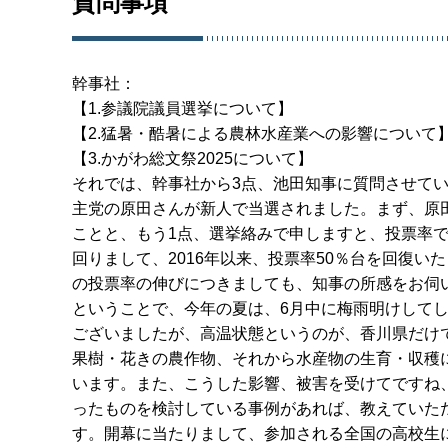
質問事項
幹事社：
【1.参議院議員選挙について】
【2.猛暑・酷暑による農林水産業への影響について
【3.かがわ総文祭2025について】
それでは、幹事社から3点、池田知事に質問させてい
主党の原田さんが新人で当選されました。まず、原
ことと、もう1点、選挙絡みで申しますと、投票率で
回りまして、2016年以来、投票率50％台を回復
の投票率の伸びにつきましても、知事の所感をお伺
ということで、今年の夏は、6月中に梅雨明けしてし
ございましたが、高温状態というのが、香川県だけ
果樹・花きの農作物、それから水産物の生育・収穫
います。また、こうした影響、被害を受けてですね
ったものを検討している事例があれば、教えていた
す。開幕に当たりまして、参加される全国の高校生