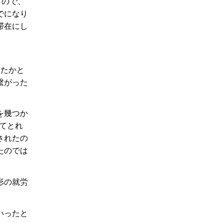
すので、
でになり
滞在にし
ったかと
繋がった
を幾つか
見てとれ
されたの
たのでは
形の就労
いったと