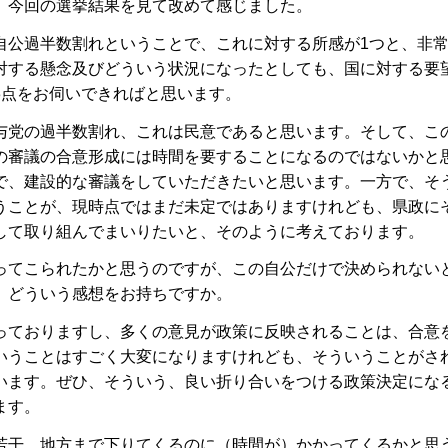
、今回の選挙結果を見て改めて感じました。
自公過半数割れということで、これに対する所感が1つと、非
対する懸念及びどういう状況になったとしても、国に対する要
3点をお伺いできればと思います。
与党の過半数割れ、これは民意であると思います。そして、こ
の審議の合意形成には時間を要することになるのではないかと
で、建設的な審議をしていただきたいと思います。一方で、そ
うことが、現時点ではまだ未定ではありますけれども、県政に
して取り組んでまいりたいと、そのように考えております。
ってこられたかと思うのですが、この自公だけで決められない
、どういう感想をお持ちですか。
っておりますし、多くの意見が政策に反映されることは、合意
いうことはすごく大変になりますけれども、そういうことがさ
います。ぜひ、そういう、良い折り合いをつける政策決定にな
ます。
若干、地方まで下りてくるのに（時間が）かかってくるかと思