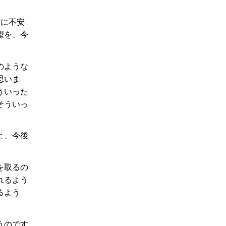
常に不安
望を、今
のような
思いま
ういった
そういっ
と、今後
を取るの
れるよう
るよう
うのです