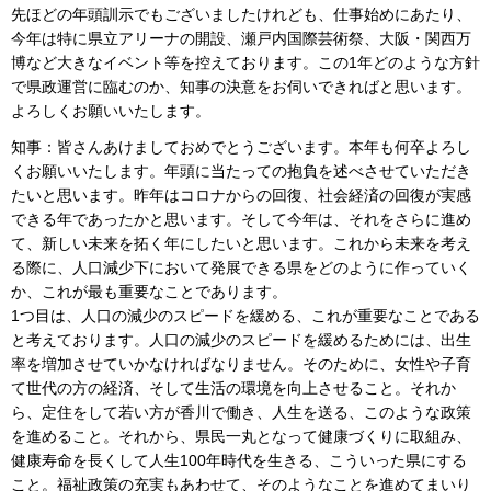
先ほどの年頭訓示でもございましたけれども、仕事始めにあたり、
今年は特に県立アリーナの開設、瀬戸内国際芸術祭、大阪・関西万
博など大きなイベント等を控えております。この1年どのような方針
で県政運営に臨むのか、知事の決意をお伺いできればと思います。
よろしくお願いいたします。
知事：皆さんあけましておめでとうございます。本年も何卒よろし
くお願いいたします。年頭に当たっての抱負を述べさせていただき
たいと思います。昨年はコロナからの回復、社会経済の回復が実感
できる年であったかと思います。そして今年は、それをさらに進め
て、新しい未来を拓く年にしたいと思います。これから未来を考え
る際に、人口減少下において発展できる県をどのように作っていく
か、これが最も重要なことであります。
1つ目は、人口の減少のスピードを緩める、これが重要なことである
と考えております。人口の減少のスピードを緩めるためには、出生
率を増加させていかなければなりません。そのために、女性や子育
て世代の方の経済、そして生活の環境を向上させること。それか
ら、定住をして若い方が香川で働き、人生を送る、このような政策
を進めること。それから、県民一丸となって健康づくりに取組み、
健康寿命を長くして人生100年時代を生きる、こういった県にする
こと。福祉政策の充実もあわせて、そのようなことを進めてまいり