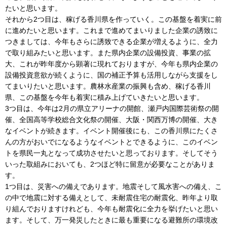
たいと思います。
それから2つ目は、稼げる香川県を作っていく。この基盤を着実に前
に進めたいと思います。これまで進めてまいりました企業の誘致に
つきましては、今年もさらに誘致できる企業が増えるように、全力
で取り組みたいと思います。また県内企業の設備投資、事業の拡
大、これが昨年度から顕著に現れておりますが、今年も県内企業の
設備投資意欲が続くように、国の補正予算も活用しながら支援をし
てまいりたいと思います。農林水産業の振興も含め、稼げる香川
県、この基盤を今年も着実に積み上げていきたいと思います。
3つ目は、今年は2月の県立アリーナの開館、瀬戸内国際芸術祭の開
催、全国高等学校総合文化祭の開催、大阪・関西万博の開催、大き
なイベントが続きます。イベント開催後にも、この香川県にたくさ
んの方がおいでになるようなイベントとできるように、このイベン
トを県民一丸となって成功させたいと思っております。そしてそう
いった取組みにおいても、2つほど特に留意が必要なことがありま
す。
1つ目は、災害への備えであります。地震そして風水害への備え、こ
の中で地震に対する備えとして、未耐震住宅の耐震化、昨年より取
り組んでおりますけれども、今年も耐震化に全力を挙げたいと思い
ます。そして、万一発災したときに最も重要になる避難所の環境改