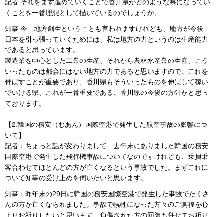
記者:それをまず進めていくことで香川県がどのような県になってい
くことを一番理想として描いているのでしょうか。
知事:今、地方創生ということも言われますけれども、地方が今後、
日本を引っ張っていくためには、私は地方の力というのは生産能力
であると思っています。
製造業を中心とした工業の生産、それから農林水産業の生産、こう
いったものは都会にはない地方の力であると思いますので、これを
伸ばすことが重要であり、香川県もそういったものを伸ばして稼い
でいける県、これが一番重要である、香川県の今後の方針かと思っ
ております。
【2.韓国の務安（むあん）国際空港で発生した航空事故の影響につ
いて】
記者：ちょっと話が変わりまして、去年末にありました韓国の務安
国際空港で発生した飛行機事故についてなのですけれども、乗員乗
客合わせてほとんどの方が亡くなるという事故でした。まずこれに
ついて知事の受け止めを伺いたいと思います。
知事：昨年末の29日に韓国の務安国際空港で発生した事故でたくさ
んの方が亡くなられました。事故で犠牲になった方々のご冥福を心
よりお祈りしたいと思います。負傷された方の回復も併せてお祈り