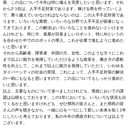
善、この点について今年は特に備えを充実したいと思います。それ
から2つ目は、人手不足対策であります。稼げる県を作っていく上
で、乗り越えていかなければならないのは、この人手不足対策であ
ります。いろいろな業態、いろいろな分野で人手不足が顕著になっ
てきております。この解決はいろいろなことを進めないといけませ
んけれども、特に今、進展が目覚ましいロボット、特にAIというの
を合わせた中でのロボットの導入。これが企業で進むように進めた
いと思います。
それから高齢者、障害者、外国の方、女性。このような方々にこれ
まで以上に能力を発揮していただけるような政策を、働き方の柔軟
性を向上して、これまで以上に能力を発揮していただく、いわゆる
ダイバーシティの社会の実現。これによって、人手不足対策の解決
の一助にもなると思いますので、この点についてもしっかり進めた
いと思います。
以上、主要なものについて述べましたけれども、県政においての課
題は山積をしております。この1年においても、いろいろな状況も出
てくるかと思いますけれども、ぜひ県民の皆さんと、また県民の皆
さんの声を聴きながら、一緒に心を一つにして新しい未来を拓く1年
にしたいと考えております。私の今年の県政方針については以上で
ございます。