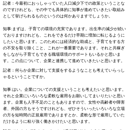
記者：今最初におっしゃっていた人口減少下での政策ということな
のですけれども、その中でも具体的に知事が進めていきたい取組み
として挙げられるものというのは何かありますでしょうか。
知事:まずは、子育ての環境の充実であります。出生率の減少が続い
ておりますけれども、これをできるだけ早期に増加に転じるように
したいと思います。このためには経済的な助成と、子育てをする方
の不安を取り除くこと、これが一番重要であります。それと共稼ぎ
をしながら子育てもできる職場環境のサポートもいるかと思いま
す。この点について、企業と連携して進めていきたいと思います。
記者：何らか企業に対して支援をするようなことも考えていらっし
ゃるということですか。
知事:はい。企業についての支援ということも考えたいと思います。
それと企業にいろいろな柔軟な雇用をお願いしてまいりたいと思い
ます。企業も人手不足のこともありますので、女性や高齢者や障害
者、外国の方もそうですけれども、ぜひそういったいろいろな立場
の方を短時間の正規雇用でありますとか、柔軟な形で雇用していた
だけるように粘り強く働きかけたいと思います。