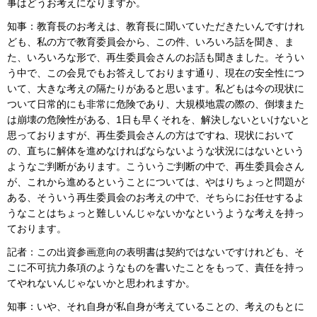
事はどうお考えになりますか。
知事：教育長のお考えは、教育長に聞いていただきたいんですけれ
ども、私の方で教育委員会から、この件、いろいろ話を聞き、ま
た、いろいろな形で、再生委員会さんのお話も聞きました。そうい
う中で、この会見でもお答えしております通り、現在の安全性につ
いて、大きな考えの隔たりがあると思います。私どもは今の現状に
ついて日常的にも非常に危険であり、大規模地震の際の、倒壊また
は崩壊の危険性がある、1日も早くそれを、解決しないといけないと
思っておりますが、再生委員会さんの方はですね、現状において
の、直ちに解体を進めなければならないような状況にはないという
ようなご判断があります。こういうご判断の中で、再生委員会さん
が、これから進めるということについては、やはりちょっと問題が
ある、そういう再生委員会のお考えの中で、そちらにお任せするよ
うなことはちょっと難しいんじゃないかなというような考えを持っ
ております。
記者：この出資参画意向の表明書は契約ではないですけれども、そ
こに不可抗力条項のようなものを書いたことをもって、責任を持っ
てやれないんじゃないかと思われますか。
知事：いや、それ自身が私自身が考えていることの、考えのもとに