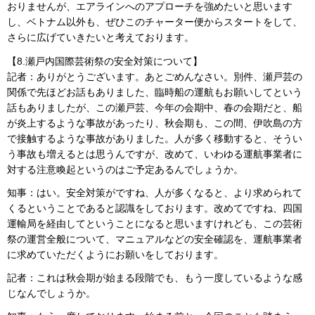
おりませんが、エアラインへのアプローチを強めたいと思います
し、ベトナム以外も、ぜひこのチャーター便からスタートをして、
さらに広げていきたいと考えております。
【8.瀬戸内国際芸術祭の安全対策について】
記者：ありがとうございます。あとごめんなさい。別件、瀬戸芸の
関係で先ほどお話もありました、臨時船の運航もお願いしてという
話もありましたが、この瀬戸芸、今年の会期中、春の会期だと、船
が炎上するような事故があったり、秋会期も、この間、伊吹島の方
で接触するような事故がありました。人が多く移動すると、そうい
う事故も増えるとは思うんですが、改めて、いわゆる運航事業者に
対する注意喚起というのはご予定あるんでしょうか。
知事：はい。安全対策がですね、人が多くなると、より求められて
くるということであると認識をしております。改めてですね、四国
運輸局を経由してということになると思いますけれども、この芸術
祭の運営全般について、マニュアルなどの安全確認を、運航事業者
に求めていただくようにお願いをしております。
記者：これは秋会期が始まる段階でも、もう一度しているような感
じなんでしょうか。