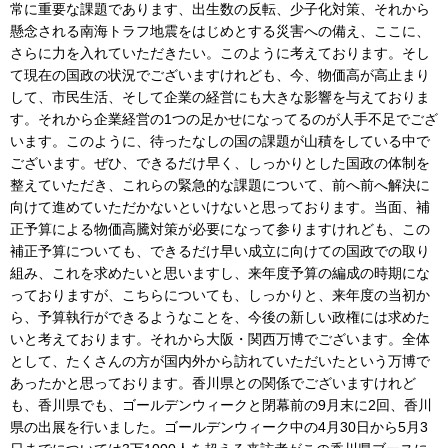
常に重要な課題であります、出生数の反転、少子化対策、それから
懸念される南海トラフ地震をはじめとする災害への備え、ここに、
さらに力を入れていただきたい。このように考えております。そし
て現在の国政の状況でございますけれども、今、物価高が高止まり
して、市民生活、そして企業の経営にも大きな影響を与えておりま
す。それから企業経営の1つの足かせになってるのが人手不足でござ
います。このように、待ったなしの国の課題が山積をしている中で
ございます。ぜひ、できるだけ早く、しっかりとした国政の体制を
整えていただき、これらの緊急的な課題について、前へ前へ解決に
向けて進めていただかないといけないと思っております。当面、補
正予算による物価高騰対策が必要になって参りますけれども、この
補正予算についても、できるだけ早い成立に向けての国政での取り
組み、これを求めたいと思いますし、来年度予算の編成の時期にな
っておりますが、こちらについても、しっかりと、来年度の当初か
ら、予算執行ができるようなことを、今後の新しい政権には求めた
いと考えております。それから大阪・関西万博でございます。全体
として、たくさんの方が国内外から訪れていただいたという万博で
あったかと思っております。香川県との関係でございますけれど
も、香川県でも、ゴールデンウィークと閉幕前の9月末に2回、香川
県の出展を行いました。ゴールデンウィーク中の4月30日から5月3