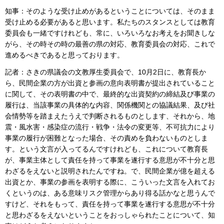
知事：そのような受け止めがあるということについては、そのまま
受け止める必要があると思います。私たちのスタンスとしては教育
委員会も一緒ですけれども、常に、いろいろなお考えをお聞きしな
がら、その時その時の最善の県の対応、教育委員会の対応、これで
進めるべきであると思っております。
記者：さきの県議会の文教厚生委員会で、10月2日に、教育長か
ら、民間企業の方が出資と参画の意向表明書が提出されていること
に関して、その表明書の中で、最終的な出資契約の締結及び事業の
履行は、当該事業の具体的な内容、関係機関との協議結果、及び社
会情勢等を踏まえたうえで判断されるものとします、それから、地
震・風水害・感染症の流行・戦争・法令の変更等、不可抗力により
事業の履行が困難となった場合、その責めを負わないものとしま
す。という文言が入ってるんですけれども、これについて教育長
が、事業主体として責任を持って事業を遂行する意思が不十分と思
わざるをえないと説明されたんですね。で、民間企業が億を超える
出資とか、事業の参画を表明する際に、こういった文言を入れてお
くというのは、ある意味リスク管理からあり得る話かなと思うんで
すけど、それをもって、責任を持って事業を遂行する意思が不十分
と思わざるをえないということをおっしゃられたことについて、知