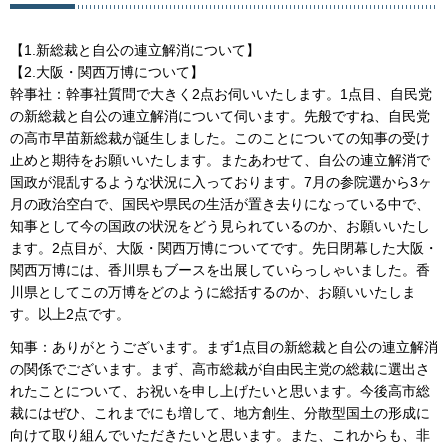
【1.新総裁と自公の連立解消について】
【2.大阪・関西万博について】
幹事社：幹事社質問で大きく2点お伺いいたします。1点目、自民党
の新総裁と自公の連立解消について伺います。先般ですね、自民党
の高市早苗新総裁が誕生しました。このことについての知事の受け
止めと期待をお願いいたします。またあわせて、自公の連立解消で
国政が混乱するような状況に入っております。7月の参院選から3ヶ
月の政治空白で、国民や県民の生活が置き去りになっている中で、
知事として今の国政の状況をどう見られているのか、お願いいたし
ます。2点目が、大阪・関西万博についてです。先日閉幕した大阪・
関西万博には、香川県もブースを出展していらっしゃいました。香
川県としてこの万博をどのように総括するのか、お願いいたしま
す。以上2点です。
知事：ありがとうございます。まず1点目の新総裁と自公の連立解消
の関係でございます。まず、高市総裁が自由民主党の総裁に選出さ
れたことについて、お祝いを申し上げたいと思います。今後高市総
裁にはぜひ、これまでにも増して、地方創生、分散型国土の形成に
向けて取り組んでいただきたいと思います。また、これからも、非