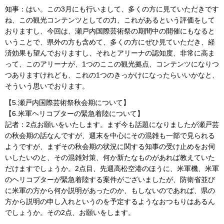
知事：はい。この3月にも行いまして、多くの方に見ていただきです
ね、この観光コンテンツとしての力、これがあるという評価をして
おりますし、今回は、瀬戸内国際芸術祭の期間中の開催にもなると
いうことで、県外の方も含めて、多くの方にぜひ見ていただき、経
済効果も望んでおりますし、それとアリーナの認知度、非常に高ま
って、このアリーナが、1つのここの観光拠点、コンテンツになりつ
つありますけれども、これの1つのきっかけになったらいいかなと、
そういう思いでおります。
【5.瀬戸内国際芸術祭秋会期について】
【6.米軍ヘリコプターの緊急着陸について】
記者：2点お願いをいたします。まず今も話題になりましたが瀬戸芸
の秋会期の話なんですが、週末を中心にその混雑も一部で見られる
ようですが、まずその秋会期の状況に関する知事の受け止めをお伺
いしたいのと、その混雑対策、何か新たなものがあれば教えていた
だけますでしょうか。2点目、先週高松空港のほうに、米軍機、米軍
のヘリコプターが緊急着陸する案件がございましたが、防衛省並び
に米軍の方から何か説明があったのか、もしないのであれば、県の
方から説明の申し入れというのを予定するようなおつもりはあるん
でしょうか。その2点、お願いをします。