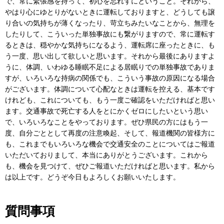
で、常に緊張感を持って、初心を忘れずにということ。それから、
やはり心にゆとりがないときに運転しておりますと、どうしても譲
り合いの気持ちが薄くなったり、苛立ちみたいなことから、無理を
したりして、こういった単独事故にも繋がりますので、常に運転す
るときは、穏やかな気持ちになるよう、運転席に座ったときに、も
う一度、思い出して欲しいと思います。それから最後にありますよ
うに、体調、いわゆる睡眠不足による居眠りでの単独事故でありま
すが、いろいろな持病の関係でも、こういう事故の原因になる場合
がございます。体調について心配なときは運転を控える、基本です
けれども、これについても、もう一度ご確認をいただければと思い
ます。交通事故で死亡する人をとにかくゼロにしたいという思い
で、いろいろなことをやっております。ぜひ県民の方にはもう一
度、自分ごととして再度の注意喚起、そして、報道機関の皆様方に
も、これまでもいろいろな機会で交通安全のことについてはご報道
いただいておりまして、本当にありがとうございます。これから
も、機会を見つけて、ぜひご報道いただければと思います。私から
は以上です。どうぞ今日もよろしくお願いいたします。
質問事項