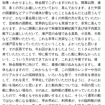
知事：わかりました。秋会期でございますけれども、開幕以降、連
日、多くの方にお越しいただいており、喜んでおります。また中国
の国慶節などアジアの連休が重なったこともあるんだとは思うんで
すけど、かなり夏会期と比べて、多くの外国の方が見えていただい
て、芸術祭の国際化、世界的な広がりも実感できて、非常に喜んで
おります。さらに開幕に合わせて秋篠宮皇嗣妃殿下及び佳子内親王
殿下にお越しいただいて、瀬戸芸の会場である直島、小豆島、大島
などご視察いただいた、これも非常に光栄なことでありますし、こ
の瀬戸芸を知っていただいたということを、よかったなと思いま
す。その反面ですね、今お話がありましたように、たくさんの方が
来ていただいたことで、特に船ですね、思った船に乗れなかったと
いう、こういう方が出てきております。これまだ今後ですね、後
半、秋会期後半に向けて、特に、最後の駆け込みもありますし、連
休もありますので、これからもう一度、この混雑カレンダーや当日
のリアルタイムの混雑状況を、いろいろな形で、その存在を発信を
して、それを見て、平準化して訪れていただけるように、さらにお
願いを強めたいと思います。また船自身については、今回の思った
船に乗れない場合の、そのあと、臨時船の運航もやっていただきま
したので、今後ともそれをお願いするとともに、そういう通常の船
ではない形になる場合に、早め早めに、利用者が、その臨時船の状