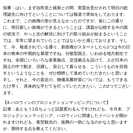
知事：はい。まず自民党と維新との間、実質合意がされて明日の総
理誕生に向けてということについては報道で承知をしております。
これまで、この政権の形が見えなかったのですが、仮にこの通り
に、明日新しい政権ができるということは、課題が山積する今の国
の状況で、やっと次の解決に向けての取り組みが始まるということ
では、非常に望まれていたことではないかと感じております。そし
て、今、報道されている通り、新政権がスタートしたら1つは今の日
本の将来の中期的な展望ですね、分散型国土、いわゆる地方創生で
すね、全国にいろいろな産業拠点、交流拠点を設けて、人が日本の
国土の中で動き、活躍し、安心して暮らせる、こういうものを目指
すというようなことを、ぜひ標榜して進めていただきたいと思いま
すし、それと、今の直近の、物価高騰対策については、もうできる
だけ早く、具体的な手だてを打っていただきたい。この2つでござい
ます。
【4.ハロウィンのプロジェクションマッピングについて】
記者：あともう1点ちょっと話題変わるんですけれども、今月末、プ
ロジェクションマッピング、ハロウィンに関連したイベントが開か
れますけれども、夜型観光の、振興の一助になるのかなと思います
が、期待する点を教えてください。