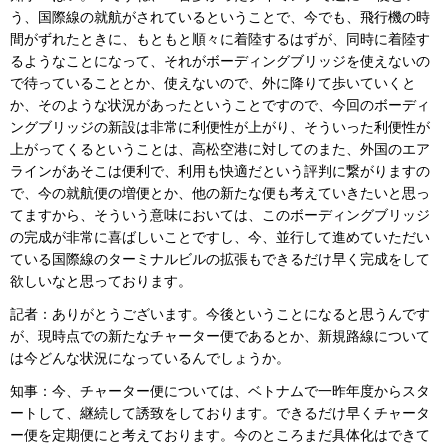
う、国際線の就航がされているということで、今でも、飛行機の時
間がずれたときに、もともと順々に着陸するはずが、同時に着陸す
るようなことになって、それがボーディングブリッジを使えないの
で待っていることとか、使えないので、外に降りて歩いていくと
か、そのような状況があったということですので、今回のボーディ
ングブリッジの新設は非常に利便性が上がり、そういった利便性が
上がってくるということは、高松空港に対してのまた、外国のエア
ラインがあそこは便利で、利用も快適だという評判に繋がりますの
で、今の就航便の増便とか、他の新たな便も考えていきたいと思っ
てますから、そういう意味においては、このボーディングブリッジ
の完成が非常に喜ばしいことですし、今、並行して進めていただい
ている国際線のターミナルビルの拡張もできるだけ早く完成をして
欲しいなと思っております。
記者：ありがとうございます。今後ということになると思うんです
が、現時点での新たなチャーター便であるとか、新規路線について
は今どんな状況になっているんでしょうか。
知事：今、チャーター便については、ベトナムで一昨年度からスタ
ートして、継続して誘致をしております。できるだけ早くチャータ
ー便を定期便にと考えております。今のところまだ具体化はできて