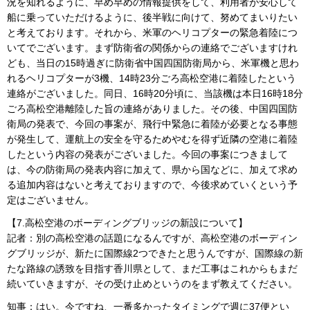
況を知れるように、早め早めの情報提供をして、利用者が安心して
船に乗っていただけるように、後半戦に向けて、努めてまいりたい
と考えております。それから、米軍のヘリコプターの緊急着陸につ
いてでございます。まず防衛省の関係からの連絡でございますけれ
ども、当日の15時過ぎに防衛省中国四国防衛局から、米軍機と思わ
れるヘリコプターが3機、14時23分ごろ高松空港に着陸したという
連絡がございました。同日、16時20分頃に、当該機は本日16時18分
ごろ高松空港離陸した旨の連絡がありました。その後、中国四国防
衛局の発表で、今回の事案が、飛行中緊急に着陸が必要となる事態
が発生して、運航上の安全を守るためやむを得ず近隣の空港に着陸
したという内容の発表がございました。今回の事案につきまして
は、今の防衛局の発表内容に加えて、県から国などに、加えて求め
る追加内容はないと考えておりますので、今後求めていくという予
定はございません。
【7.高松空港のボーディングブリッジの新設について】
記者：別の高松空港の話題になるんですが、高松空港のボーディン
グブリッジが、新たに国際線2つできたと思うんですが、国際線の新
たな路線の誘致を目指す香川県として、まだ工事はこれからもまだ
続いていきますが、その受け止めというのをまず教えてください。
知事：はい。今ですね、一番多かったタイミングで週に37便とい