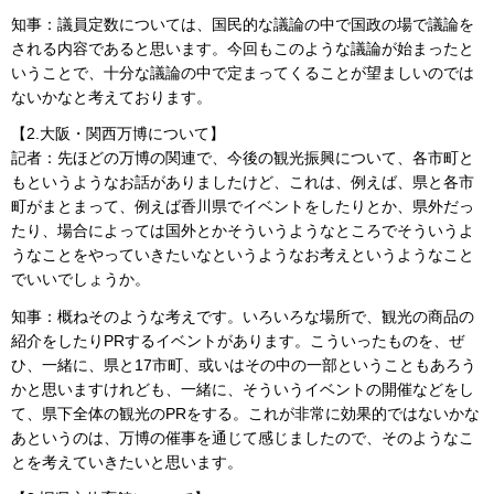
知事：議員定数については、国民的な議論の中で国政の場で議論を
される内容であると思います。今回もこのような議論が始まったと
いうことで、十分な議論の中で定まってくることが望ましいのでは
ないかなと考えております。
【2.大阪・関西万博について】
記者：先ほどの万博の関連で、今後の観光振興について、各市町と
もというようなお話がありましたけど、これは、例えば、県と各市
町がまとまって、例えば香川県でイベントをしたりとか、県外だっ
たり、場合によっては国外とかそういうようなところでそういうよ
うなことをやっていきたいなというようなお考えというようなこと
でいいでしょうか。
知事：概ねそのような考えです。いろいろな場所で、観光の商品の
紹介をしたりPRするイベントがあります。こういったものを、ぜ
ひ、一緒に、県と17市町、或いはその中の一部ということもあろう
かと思いますけれども、一緒に、そういうイベントの開催などをし
て、県下全体の観光のPRをする。これが非常に効果的ではないかな
あというのは、万博の催事を通じて感じましたので、そのようなこ
とを考えていきたいと思います。