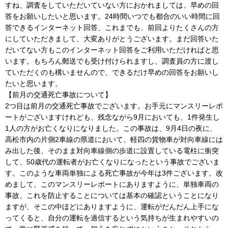
すね、調査をしていただいていない方におかれましては、早めの回
答をお願いしたいと思います。24時間いつでも都合のいい時間に回
答できるインターネット回答、これまでも、前回よりたくさんの方
にしていただきまして、大変ありがとうございます。まだ回答いた
だいてない方もこのインターネット回答をご利用いただければと思
います。もちろん郵送でも受け付けられますし、調査員の方に渡し
ていただくのも構いませんので、できるだけ早めの回答をお願いし
たいと思います。
【前月の交通死亡事故について】
2つ目は前月の交通死亡事故でございます。お手元にマンスリーレポ
ートがございますけれども、残念ながら9月においても、1件発生し
1人の方がお亡くなりになりました。この事故は、9月4日の夜に、
高松市内の片側2車線の県道において、軽四の貨物車が対向車線には
み出した後、そのまま対向車線側の歩道に設置している電柱に衝突
して、50歳代の運転者がお亡くなりになったという事故でございま
す。このような車両単独による死亡事故が今年は3件ございます。改
めまして、このマンスリーレポートにありますように、単独車両の
事故、これを防止することについては基本の確認ということになり
ますが、そこの中ほどにありますように、運転がだんだん上手にな
ってくると、自分の運転を過信するという気持ちが生まれやすいの