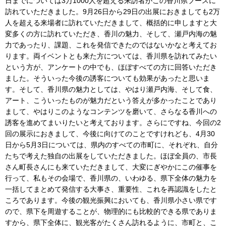
日までについては3万1000人を超える来訪者がこの香川県ブースに
訪れていただきました。9月26日から29日の出展におきましても2万
人を超える来場者に訪れていただきまして、概括的に申しますと大
変多くの方に訪れていただき、香川の魅力、そして、瀬戸内海の魅
力であったり、課題、これを発信できたのではないかなと考えてお
ります。両イベントとも来た方については、香川県を訪れてみたい
という方が、アンケートの中でも、ほぼすべての方に回答いただき
ました。そういった今後の誘客についても効果があったと思いま
す。そして、香川県の魅力としては、やはり瀬戸内海、そして食、
アート、こういったものが魅力だという答えが多かったことであり
まして、やはりこのようなコンテンツを磨いて、さらなる香川への
誘客を進めてまいりたいと考えております。さらにですね、今回の2
回の展示におきまして、今後に向けてのことですけれども、4月30
日から5月3日については、県内のすべての市町に、それぞれ、自分
たちで考えた独自の出展をしていただきました。ほぼ全員の、市長
さん町長さんにも来ていただきまして、大変にぎやかにこの催事を
行って、私もその会場で、香川県の、いわゆる、県下全体の魅力を
一括してまとめて発信する大事さ、重要性、これを再認識をしたと
ころであります。今後の観光振興においても、香川県小さい県です
ので、県下を周遊することが、物理的にも比較的できる県でありま
すから、県下全体に、観光客がたくさん訪れるように、市町と、こ