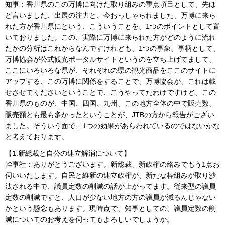
知事：香川県のこの万博に向けた取り組みの重点項目として、先ほ
ど言いました、出展の注力と、今おっしゃられました、万博に来ら
れた方が香川県にという、こういうことを、1つのポイントとして置
いておりました。この、実際に万博に来られた方がどのように流れ
たかの分析はこれからなんですけれども、1つの事象、事柄として、
万博協会が公式観光ポータルサイトというのを立ち上げてまして、
ここにいろいろな県が、それぞれの県の観光商品をここのサイトに
アップする、この万博に関係をすることで、万博協会が、これは載
せさせてくださいということで、こうやってたわけですけど、この
香川県のものが、中国、四国、九州、この地方全体の中で販売数、
販売額とも最も多かったということが、JTBの方から報告がござい
ました。そういう面で、1つの効果があらわれているのではないかな
と考えております。
【1.新総裁と自公の連立解消について】
幹事社：ありがとうございます。新総裁、新政権の絡みでもう1点お
伺いいたします。自民と維新の連立政権が、新たな枠組みが取り沙
汰される中で、議員定数の削減の話が上がってます。従来型の議員
定数の削減ですと、人口が少ない地方の方の議員が減るんじゃない
かという懸念もあります。現時点で、知事としての、議員定数の削
減についてのお考えを伺ってもよろしいでしょうか。