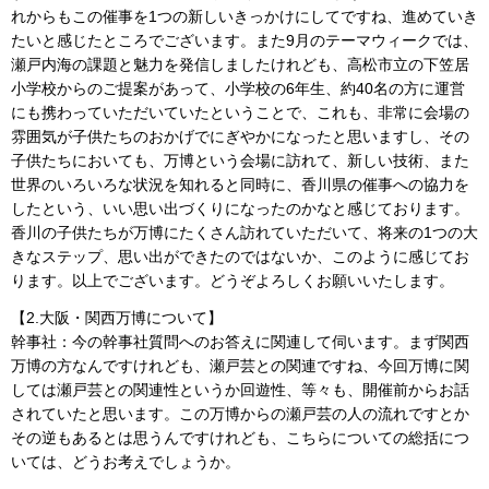
れからもこの催事を1つの新しいきっかけにしてですね、進めていき
たいと感じたところでございます。また9月のテーマウィークでは、
瀬戸内海の課題と魅力を発信しましたけれども、高松市立の下笠居
小学校からのご提案があって、小学校の6年生、約40名の方に運営
にも携わっていただいていたということで、これも、非常に会場の
雰囲気が子供たちのおかげでにぎやかになったと思いますし、その
子供たちにおいても、万博という会場に訪れて、新しい技術、また
世界のいろいろな状況を知れると同時に、香川県の催事への協力を
したという、いい思い出づくりになったのかなと感じております。
香川の子供たちが万博にたくさん訪れていただいて、将来の1つの大
きなステップ、思い出ができたのではないか、このように感じてお
ります。以上でございます。どうぞよろしくお願いいたします。
【2.大阪・関西万博について】
幹事社：今の幹事社質問へのお答えに関連して伺います。まず関西
万博の方なんですけれども、瀬戸芸との関連ですね、今回万博に関
しては瀬戸芸との関連性というか回遊性、等々も、開催前からお話
されていたと思います。この万博からの瀬戸芸の人の流れですとか
その逆もあるとは思うんですけれども、こちらについての総括につ
いては、どうお考えでしょうか。