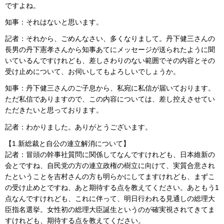
ですよね。
知事：それはないと思います。
記者：それから、ごめんなさい、多くなりまして。丹下健三さんの
長男の丹下憲孝さんから知事あてにメッセージが送られたように聞
いているんですけれども、差しさわりのない範囲でその内容とその
受け止めについて、お伺いしてもよろしいでしょうか。
知事：丹下健三さんのご子息から、私宛に私信が届いております。
ただ私信でありますので、この内容については、差し控えさせてい
ただきたいと思っております。
記者：わかりました。ありがとうございます。
【1.新総裁と自公の連立解消について】
記者：冒頭の幹事社質問に関係してなんですけれども、日本維新の
会とですね、自民党の方の連立政権の樹立に向けて、実質合意され
たということを吉村さんの方も明らかにしてますけれども、まずこ
の受け止めとですね、あと期待する点を教えてください。あともう1
点なんですけれども、これに伴って、明日行われる見通しの総理大
臣指名選挙。女性初の総理大臣誕生というのが確実視されてきてま
すけれども、期待する点を教えてください。