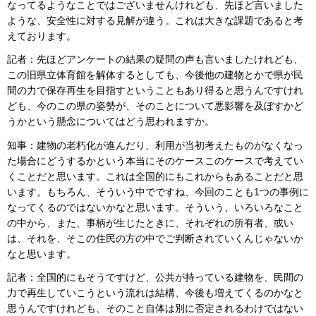
なってるようなことではございませんけれども、先ほど言いました
ような、安全性に対する見解が違う。これは大きな課題であると考
えております。
記者：先ほどアンケートの結果の疑問の声も言いましたけれども、
この旧県立体育館を解体するとしても、今後他の建物とかで県が民
間の力で保存再生を目指すということもあり得ると思うんですけれ
ども、今のこの県の姿勢が、そのことについて悪影響を及ぼすかど
うかという懸念についてはどう思われますか。
知事：建物の老朽化が進んだり、利用が当初考えたものがなくなっ
た場合にどうするかという本当にそのケースこのケースで考えてい
くことだと思います。これは全国的にもこれからもあることだと思
います。もちろん、そういう中でですね、今回のことも1つの事例に
なってくるのではないかなと思います。そういう、いろいろなこと
の中から、また、事柄が生じたときに、それぞれの所有者、或い
は、それを、そこの住民の方の中でご判断されていくんじゃないか
なと思います。
記者：全国的にもそうですけど、公共が持っている建物を、民間の
力で再生していこうという流れは結構、今後も増えてくるのかなと
思うんですけれども、そのこと自体は別に否定されるわけではない