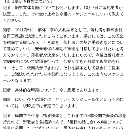
【3.旧県立体育館について】
記者：旧県立体育館についてお伺いします。10月7日に落札業者が
決定しました。その受け止めと今後のスケジュールについて教えて
ください。
知事：10月7日に、解体工事の入札結果として、落札者が株式会社
合田工務店に決定したところでございます。県としては、この安全
を確保する観点から、引き続き、落札者との契約手続きなどについ
て進めてまいり、安全確保の早期の実現を目指してまいりたいと考
えております。落札者が決定をいたしましたので、今後は落札者と
契約内容について協議を行って、合意ができた段階で仮契約を行
う、そして、仮契約ができれば、それを議案として議会にご提案
し、ご議決いただけたら本契約になってくる、このようなスケジュ
ールとなります。
記者：具体的な時期について、今、想定はありますか。
知事：はい。今どの議会に、どういうスケジュールでというものに
ついては、現時点では未定でございます。
記者：民間で再生を目指す団体と、これまで2回非公開で面談の場を
持たれて、県教委と営繕課の方で。3度目の話し合いの場について、
報道に公開した上で行いたいと、団体から申し入れがあったという