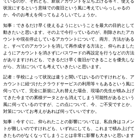
ているのか、それとも、新規アカウントを立ち上げる等々、使える
状況にするという意味での復旧という風に考えていらっしゃるの
か、今のお考えを伺ってもよろしいでしょうか。
知事：できるだけ早く使えるようにということを最大の目的として
動きたいと思います。その上で今行っているのが、削除されたアカ
ウントや現在停止しているアカウントについて、両方、方法がある
と。すべてのアカウントを消して再作成する方法と、仰られました
ようにアカウントを消さずにパスワードの再設定を行うなどの方法
がありますけれども、できるだけ早く復旧ができることを優先しな
がら、方法についても考えていきたいと思います。
記者：学校によって状況は違うと聞いてはいるのですけれども、ア
カウントに紐づけたクラウドサービスの利用等々もあるという風に
伺っていて、完全に新規に入れ替えた場合、現場の先生が積み上げ
てきた今までの累積データとかも消えてしまう可能性があるという
風に伺っているのですが、この点について、今、ご不安ですとか、
対策についてお考えがあれば伺っていいですか。
知事：今すぐに、仰られたことの影響については、私自身はコメン
トが難しいのですけれども、いずれにしても、これまで積み上げて
きたものがなくなってしまうことは非常に影響も大きいと思います