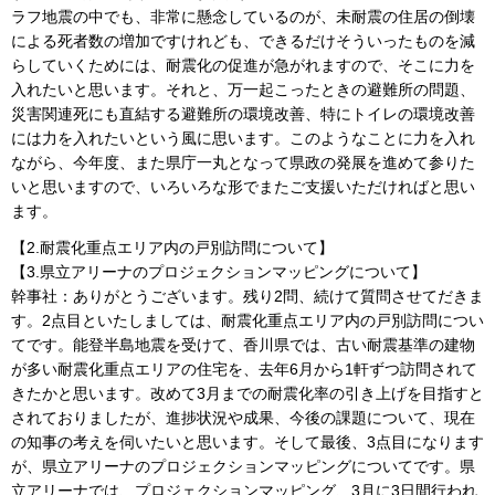
ラフ地震の中でも、非常に懸念しているのが、未耐震の住居の倒壊
による死者数の増加ですけれども、できるだけそういったものを減
らしていくためには、耐震化の促進が急がれますので、そこに力を
入れたいと思います。それと、万一起こったときの避難所の問題、
災害関連死にも直結する避難所の環境改善、特にトイレの環境改善
には力を入れたいという風に思います。このようなことに力を入れ
ながら、今年度、また県庁一丸となって県政の発展を進めて参りた
いと思いますので、いろいろな形でまたご支援いただければと思い
ます。
【2.耐震化重点エリア内の戸別訪問について】
【3.県立アリーナのプロジェクションマッピングについて】
幹事社：ありがとうございます。残り2問、続けて質問させてだきま
す。2点目といたしましては、耐震化重点エリア内の戸別訪問につい
てです。能登半島地震を受けて、香川県では、古い耐震基準の建物
が多い耐震化重点エリアの住宅を、去年6月から1軒ずつ訪問されて
きたかと思います。改めて3月までの耐震化率の引き上げを目指すと
されておりましたが、進捗状況や成果、今後の課題について、現在
の知事の考えを伺いたいと思います。そして最後、3点目になります
が、県立アリーナのプロジェクションマッピングについてです。県
立アリーナでは、プロジェクションマッピング、3月に3日間行われ