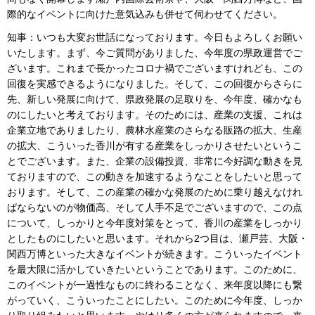
際的なイベントに向けた意気込みも併せて伺わせてください。
知事：いつも大変お世話になっております。今日もよろしくお願い
いたします。まず、今ご質問がありました、今年度の県政運営でご
ざいます。これまで長かったコロナ禍でございますけれども、この
回復を実感できるようになりました。そして、この回復からさらに
先、新しい発展に向けて、県政発展の足取りを、今年度、確かなも
のにしたいと考えております。そのためには、産業の支援、これは
企業立地でありましたり、農林水産業のさらなる販路の拡大、生産
の拡大、こういった香川が有する産業をしっかりさせたいというこ
とでございます。また、企業の設備投資、非常に今好調な動きを見
ておりますので、この動きを加速するようなことをしたいと思って
おります。そして、この産業の確かな発展のために乗り越えなけれ
ばならないのが物価高、そして人手不足でございますので、この点
について、しっかりと今年度対策をとって、香川の産業をしっかり
としたものにしたいと思います。それから2つ目は、瀬戸芸、大阪・
関西万博といった大きなイベントが続きます。こういったイベント
を最大限に活かしていきたいということであります。このために、
このイベントが一過性なものに終わることなく、来年度以降にも繋
がっていく、こういったことにしたい。このために今年度、しっか