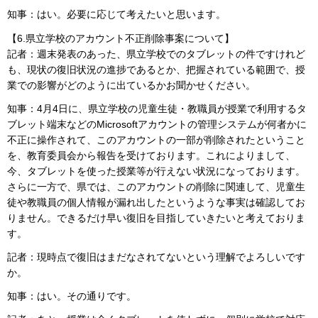
知事：はい。必要に応じて考えたいと思います。
【6.県立学校のアカウント不正削除事案について】
記者：週末発表のあった、県立学校でのタブレットの件ですけれど
も、現状の復旧状況の進捗であるとか、把握されている範囲で、授
業での影響がどのように出ているかお聞かせください。
知事：4月4日に、県立学校の児童生徒・教職員が授業で利用するタ
ブレット端末などのMicrosoftアカウントの管理システムが何者かに
不正に操作されて、このアカウントの一部が削除されたということ
を、教育委員会から報告を受けております。これによりまして、
今、タブレットを使った授業等が行えない状況になっております。
さらに一方で、県では、このアカウントの削除に関連して、児童生
徒や教職員の個人情報が漏れ出したというような事実は確認してお
りません。できるだけ早い復旧を目指していきたいと考えておりま
す。
記者：現時点で復旧はまだなされてないという理解でよろしいです
か。
知事：はい。その通りです。