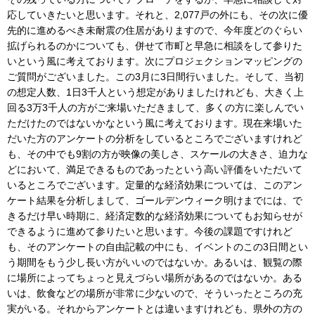
応していきたいと思います。それと、2,077戸の外にも、その次に優
先的に進めるべき未耐震の住居がありますので、今年度どのぐらい
拡げられるのかについても、併せて市町と早急に相談をして参りた
いという風に考えております。次にプロジェクションマッピングの
ご質問がございました。この3月に3日間行いました。そして、当初
の想定人数、1日3千人という想定がありましたけれども、大きく上
回る3万3千人の方がご来場いただきまして、多くの方に楽しんでい
ただけたのではないかなという風に考えております。現在来場いた
だいた方のアンケートの分析をしているところでございますけれど
も、その中でも9割の方が映像の美しさ、スケールの大きさ、迫力な
どにおいて、満足できるものであったという高い評価をいただいて
いるところでございます。定量的な経済効果については、このアン
ケート結果を分析しまして、ゴールデンウィーク明けまでには、で
きるだけ早い時期に、経済定数的な経済効果についてもお知らせが
できるように進めて参りたいと思います。今後の課題ですけれど
も、そのアンケートの自由記載の中にも、イベントのこの3日間とい
う期間をもう少し長い方がいいのではないか。あるいは、観覧の際
に場所によってちょっと見えづらい場所があるのではないか。ある
いは、飲食などの場所が非常に少ないので、そういったところの充
実がいる。それからアンケートとは違いますけれども、県外の方の