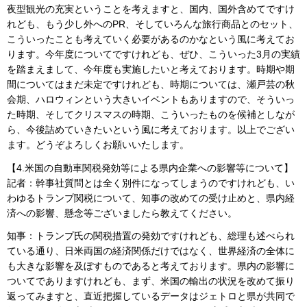
夜型観光の充実ということを考えますと、国内、国外含めてですけ
れども、もう少し外へのPR、そしていろんな旅行商品とのセット、
こういったことも考えていく必要があるのかなという風に考えてお
ります。今年度についてですけれども、ぜひ、こういった3月の実績
を踏まえまして、今年度も実施したいと考えております。時期や期
間についてはまだ未定ですけれども、時期については、瀬戸芸の秋
会期、ハロウィンという大きいイベントもありますので、そういっ
た時期、そしてクリスマスの時期、こういったものを候補としなが
ら、今後詰めていきたいという風に考えております。以上でござい
ます。どうぞよろしくお願いいたします。
【4.米国の自動車関税発効等による県内企業への影響等について】
記者：幹事社質問とは全く別件になってしまうのですけれども、い
わゆるトランプ関税について、知事の改めての受け止めと、県内経
済への影響、懸念等ございましたら教えてください。
知事：トランプ氏の関税措置の発効ですけれども、総理も述べられ
ている通り、日米両国の経済関係だけではなく、世界経済の全体に
も大きな影響を及ぼすものであると考えております。県内の影響に
ついてでありますけれども、まず、米国の輸出の状況を改めて振り
返ってみますと、直近把握しているデータはジェトロと県が共同で