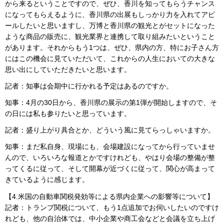
から来るということですので、ぜひ、香川を知ってもらうチャンス
になってもらえるように、香川県の出展もしっかり力を入れてアピ
ールしたいと思いますし、万博と香川県の観光とがセットになった
ような商品の販売に、観光業界と連携して取り組みたいということ
があります。それからもう1つは、ぜひ、県内の方、特にお子さん方
にはこの機会に見ていただいて、これからの人生においての大きな
思い出にしていただきたいと思います。
記者：知事は会期中に行かれる予定はあるのですか。
知事：4月の30日から、香川県の展示の第1弾が開始しますので、そ
の日には私も参りたいと思っています。
記者：盛り上がり具合とか、どういう風に見てらっしゃいますか。
知事：まだ私自身、現場にも、会場建設になってから行っていませ
んので、いろいろな報道とかですけれども、やはり会場の整備が整
ってくるに従って、そして開幕が近づくに従って、関心が高まって
きているように感じます。
【4.米国の自動車関税発効等による県内企業への影響等について】
記者：トランプ関税について、もう1点追加でお伺いしたいのですけ
れども、他の自治体では、中小企業や商工会などと会議を立ち上げ