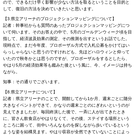
ので、できるだけ早く影響が少ない方法を取るということを目的と
して、復旧の方法を決めていきたいと思います。
【3.県立アリーナのプロジェクションマッピングについて】
記者：幹事社からも質問のあったプロジェクションマッピングにつ
いて伺います。そのお答えの中で、5月のゴールデンウィーク頃を目
指して、経済波及効果の測定、その推測を出すというお話でした。
現時点で、まだ今年度、プロポーザル方式で入札公募をかけてはい
らっしゃらないと思うのですけれども、先ほどハロウィンと仰って
いたので秋冬かとは思うのですが、プロポーザルをするとしたら、
やはり5月の経済効果等も鑑みた後という風に、今、イメージは持ち
ながら。
知事：その通りでございます。
【8.県立アリーナについて】
記者：県立アリーナのことで、開館してから1か月、週末ごとに随分
大きなイベントができて、かなりの週末ごとのにぎわいというのが
見えてきましたが、毎回終演した後で、一斉に人が出てきたとき
に、皆さん飲食店がやはりなくて、その後、ステイする場所という
ところに困って、街中いろんなものを探しながら歩いているという
ような姿を結構見ます。やはり収容が全然できていないことによっ