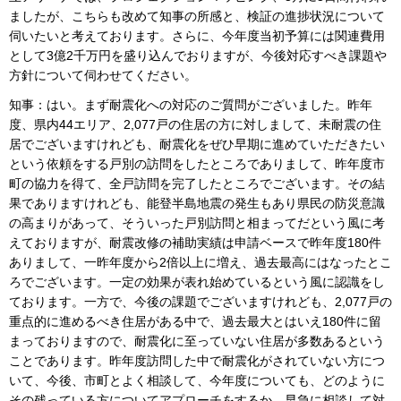
ましたが、こちらも改めて知事の所感と、検証の進捗状況について
伺いたいと考えております。さらに、今年度当初予算には関連費用
として3億2千万円を盛り込んでおりますが、今後対応すべき課題や
方針について伺わせてください。
知事：はい。まず耐震化への対応のご質問がございました。昨年
度、県内44エリア、2,077戸の住居の方に対しまして、未耐震の住
居でございますけれども、耐震化をぜひ早期に進めていただきたい
という依頼をする戸別の訪問をしたところでありまして、昨年度市
町の協力を得て、全戸訪問を完了したところでございます。その結
果でありますけれども、能登半島地震の発生もあり県民の防災意識
の高まりがあって、そういった戸別訪問と相まってだという風に考
えておりますが、耐震改修の補助実績は申請ベースで昨年度180件
ありまして、一昨年度から2倍以上に増え、過去最高にはなったとこ
ろでございます。一定の効果が表れ始めているという風に認識をし
ております。一方で、今後の課題でございますけれども、2,077戸の
重点的に進めるべき住居がある中で、過去最大とはいえ180件に留
まっておりますので、耐震化に至っていない住居が多数あるという
ことであります。昨年度訪問した中で耐震化がされていない方につ
いて、今後、市町とよく相談して、今年度についても、どのように
その残っている方についてアプローチをするか、早急に相談して対