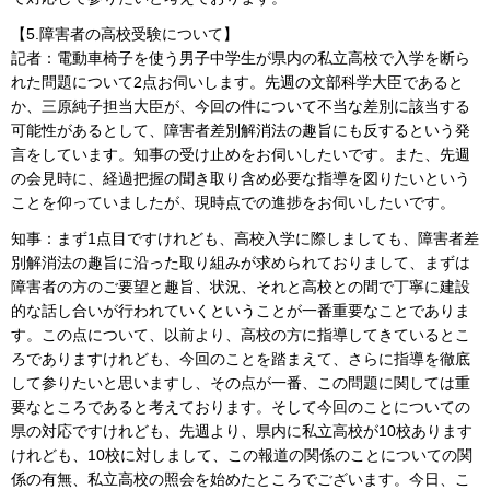
【5.障害者の高校受験について】
記者：電動車椅子を使う男子中学生が県内の私立高校で入学を断ら
れた問題について2点お伺いします。先週の文部科学大臣であると
か、三原純子担当大臣が、今回の件について不当な差別に該当する
可能性があるとして、障害者差別解消法の趣旨にも反するという発
言をしています。知事の受け止めをお伺いしたいです。また、先週
の会見時に、経過把握の聞き取り含め必要な指導を図りたいという
ことを仰っていましたが、現時点での進捗をお伺いしたいです。
知事：まず1点目ですけれども、高校入学に際しましても、障害者差
別解消法の趣旨に沿った取り組みが求められておりまして、まずは
障害者の方のご要望と趣旨、状況、それと高校との間で丁寧に建設
的な話し合いが行われていくということが一番重要なことでありま
す。この点について、以前より、高校の方に指導してきているとこ
ろでありますけれども、今回のことを踏まえて、さらに指導を徹底
して参りたいと思いますし、その点が一番、この問題に関しては重
要なところであると考えております。そして今回のことについての
県の対応ですけれども、先週より、県内に私立高校が10校あります
けれども、10校に対しまして、この報道の関係のことについての関
係の有無、私立高校の照会を始めたところでございます。今日、こ