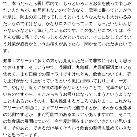
て、本当だったら香川県内で、もっといろいろお金を使って楽しみ
たい人たちが、結局何もないので仕方なく、電車に乗ってどこか他
の県に、岡山の方に行ってしまうというような人たちも大分いるみ
たいなのですけども、かなりロスになっていて、もったいないんじ
ゃないかなという気がしているのです。このあたりについては、今
どんな風に感じていらっしゃるかというのと、そこに対してどうい
う対策が必要かというお考えがあったら、聞かせていただきたいで
す。
知事：アリーナに多くの方がお見えいただいて非常にうれしく思っ
ております。そういう中で、兵庫町、丸亀町、片原町周辺エリアも
含めて、まだ口頭での聞き取りですけれども、飲食についても、売
り上げがかなり上がっているという風には聞いております。一方
で、やはり、近くに飲食の場所がないということで、電車の駅も近
いものですから、そこからもうお帰りになってしまうというような
こともあるというのも、私も推測するところであります。これから
アリーナの周辺に、まずアリーナの北側ですとか、それから玉藻城
の北側ですとか、まだ可能性のあるエリアがありますので、そこで
の飲食店の展開について、今年度計画をまとめていきたいと思いま
す。そのあと、できるだけ早くそういう飲食の整備も進めていきた
いと思っています。