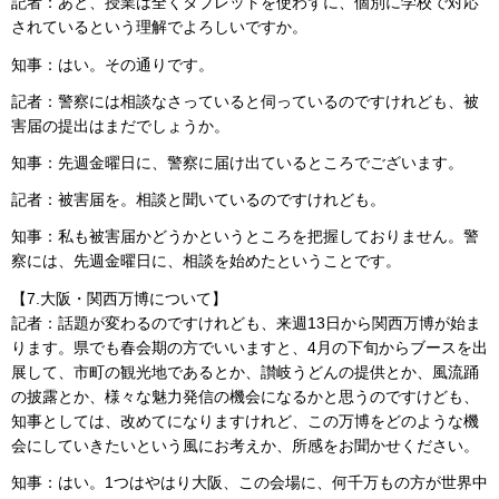
記者：あと、授業は全くタブレットを使わずに、個別に学校で対応
されているという理解でよろしいですか。
知事：はい。その通りです。
記者：警察には相談なさっていると伺っているのですけれども、被
害届の提出はまだでしょうか。
知事：先週金曜日に、警察に届け出ているところでございます。
記者：被害届を。相談と聞いているのですけれども。
知事：私も被害届かどうかというところを把握しておりません。警
察には、先週金曜日に、相談を始めたということです。
【7.大阪・関西万博について】
記者：話題が変わるのですけれども、来週13日から関西万博が始ま
ります。県でも春会期の方でいいますと、4月の下旬からブースを出
展して、市町の観光地であるとか、讃岐うどんの提供とか、風流踊
の披露とか、様々な魅力発信の機会になるかと思うのですけども、
知事としては、改めてになりますけれど、この万博をどのような機
会にしていきたいという風にお考えか、所感をお聞かせください。
知事：はい。1つはやはり大阪、この会場に、何千万もの方が世界中