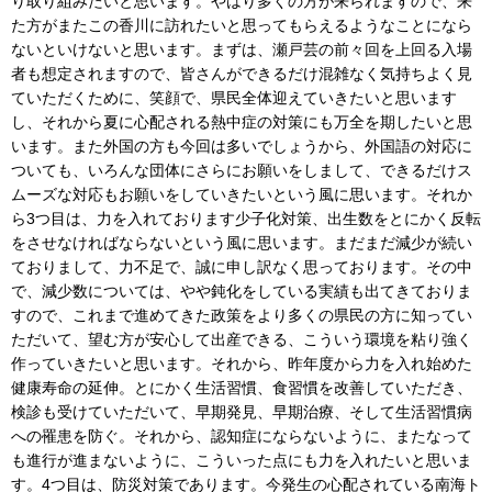
り取り組みたいと思います。やはり多くの方が来られますので、来
た方がまたこの香川に訪れたいと思ってもらえるようなことになら
ないといけないと思います。まずは、瀬戸芸の前々回を上回る入場
者も想定されますので、皆さんができるだけ混雑なく気持ちよく見
ていただくために、笑顔で、県民全体迎えていきたいと思います
し、それから夏に心配される熱中症の対策にも万全を期したいと思
います。また外国の方も今回は多いでしょうから、外国語の対応に
ついても、いろんな団体にさらにお願いをしまして、できるだけス
ムーズな対応もお願いをしていきたいという風に思います。それか
ら3つ目は、力を入れております少子化対策、出生数をとにかく反転
をさせなければならないという風に思います。まだまだ減少が続い
ておりまして、力不足で、誠に申し訳なく思っております。その中
で、減少数については、やや鈍化をしている実績も出てきておりま
すので、これまで進めてきた政策をより多くの県民の方に知ってい
ただいて、望む方が安心して出産できる、こういう環境を粘り強く
作っていきたいと思います。それから、昨年度から力を入れ始めた
健康寿命の延伸。とにかく生活習慣、食習慣を改善していただき、
検診も受けていただいて、早期発見、早期治療、そして生活習慣病
への罹患を防ぐ。それから、認知症にならないように、またなって
も進行が進まないように、こういった点にも力を入れたいと思いま
す。4つ目は、防災対策であります。今発生の心配されている南海ト