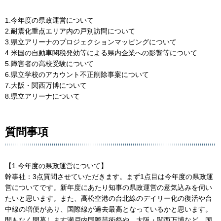
1.今年度の県政運営について
2.耐震化重点エリア内の戸別訪問について
3.県立アリーナのプロジェクションマッピングについて
4.米国の自動車関税発効等による県内企業への影響等について
5.障害者の高校受験について
6.県立学校のアカウント不正削除事案について
7.大阪・関西万博について
8.県立アリーナについて
質問事項
【1.今年度の県政運営について】
幹事社：3点質問させていただきます。まず1点目は今年度の県政運
営についてです。新年度にあたり知事の県政運営の意気込みを伺い
たいと思います。また、高松空港の台北線のデイリー化の復活や台
中線の増便があり、国際線が過去最高となっているかと思います。
間もなく開幕します瀬戸内国際芸術祭や、大阪・関西万博など、国