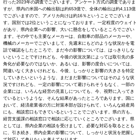
行った2023年の調査でございます。アンケート方式の調査でありま
すが、県内の米国への輸出額は約653億で、全体の輸出は約4,113億
でございますので、アメリカ向けは約16％ということでございま
す。国別では2位ということになっております。一定程度のウェイト
があり、県内企業への影響、大いに懸念をしているところでござい
ます。その中でも主要なメーカーは、自動車の部品のメーカーや、
機械のメーカーでございまして、先週末にもどのような状況かを電
話で確認をしたところで、まだ今の影響については、はっきりしな
いということですけれども、今後の状況次第によっては取引先の多
角化が必要なのではないか、あるいは、影響の度合いについては、
間違いなく大きいけれども、今後、しっかりと影響の大きさを特定
していきたいというような、まだまだ影響についてはそのような状
況ですけれども、一定の影響について避けられそうもなく、一部の
企業には、いろんな経営の見直しについても、今、視野に入ってき
ているというような、そんな結果があったところであります。国に
おいて、経済産業省の方に対策本部が設けられて、いろんな経産局
にも、相談窓口もできているということでございます。県の方も、
経営支援課の相談窓口で相談に応じていくところでございます。県
としては、県内企業の相談を受けまして、必要な対応を取るととも
に、引き続き、県内企業の影響について、しっかりと状況を把握し
て対応して参りたいと考えております。