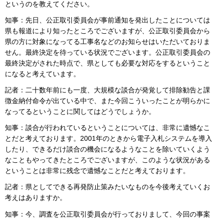
というのを教えてください。
知事：先日、公正取引委員会が事前通知を発出したことについては
県も報道により知ったところでございますが、公正取引委員会から
県の方に対象になってる工事名などのお知らせはいただいておりま
せん。最終決定を待っている状況でございます。公正取引委員会の
最終決定がされた時点で、県としても必要な対応をするということ
になると考えています。
記者：二十数年前にも一度、大規模な談合が発覚して排除勧告と課
徴金納付命令が出ている中で、また今回こういったことが明らかに
なってるということに関してはどうでしょうか。
知事：談合が行われているということについては、非常に遺憾なこ
とだと考えております。2001年のときから電子入札システムを導入
したり、できるだけ談合の機会になるようなことを除いていくよう
なこともやってきたところでございますが、このような状況がある
ということは非常に残念で遺憾なことだと考えております。
記者：県としてできる再発防止策みたいなものを今後考えていくお
考えはありますか。
知事：今、調査を公正取引委員会が行っておりまして、今回の事案