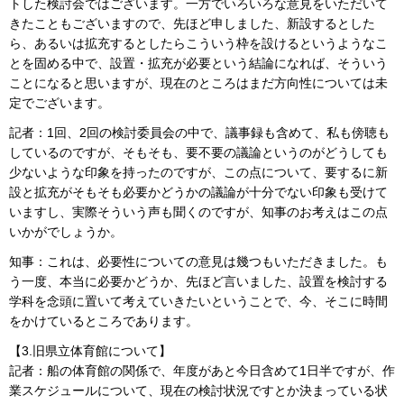
トした検討会ではございます。一方でいろいろな意見をいただいて
きたこともございますので、先ほど申しました、新設するとした
ら、あるいは拡充するとしたらこういう枠を設けるというようなこ
とを固める中で、設置・拡充が必要という結論になれば、そういう
ことになると思いますが、現在のところはまだ方向性については未
定でございます。
記者：1回、2回の検討委員会の中で、議事録も含めて、私も傍聴も
しているのですが、そもそも、要不要の議論というのがどうしても
少ないような印象を持ったのですが、この点について、要するに新
設と拡充がそもそも必要かどうかの議論が十分でない印象も受けて
いますし、実際そういう声も聞くのですが、知事のお考えはこの点
いかがでしょうか。
知事：これは、必要性についての意見は幾つもいただきました。も
う一度、本当に必要かどうか、先ほど言いました、設置を検討する
学科を念頭に置いて考えていきたいということで、今、そこに時間
をかけているところであります。
【3.旧県立体育館について】
記者：船の体育館の関係で、年度があと今日含めて1日半ですが、作
業スケジュールについて、現在の検討状況ですとか決まっている状