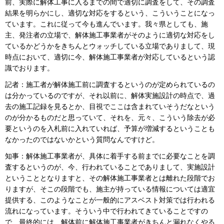
前、実際に解体工事に入るまでの間で適切に調査をして、その調査
結果を明らかにし、適切な対応をするという、こういうことになっ
ています。これに従って今も進んでいます。我々県としても、施
主、発注者の立場で、解体施工事業者がそのように適切な対応をし
ているかどうかをきちんとウォッチしている立場でありまして、現
時点において、適切に今、解体施工事業者が対応しているという認
識でおります。
記者：施工者が解体施工前に調査するというのが定められているの
は分かっているのですが、それ以前に、解体実施設計の時点で、過
去の施工記録を見るとか、目視でここは含まれていそうだなという
のが分かるものだと思っていて、それを、元々、こういう除去が必
要というのを入札前に入れていれば、予算が増減するということも
なかったのではないかという質問なんですけど。
知事：解体施工事業者が、具体に着手する前までに必要なことを調
査するというのが、今、行われていることでありまして、実施設計
ということとなりますと、その解体施工事業者とは離れた段階でお
りますが、そこの段階でも、施主が持っている情報については適宜
提供する、このようなことが一般的にアスベスト対策では行われる
流れになっています。そういう中で行われてきていることですの
で、最終的には、解体前に解体施工事業者がきちんと漏れなくやる