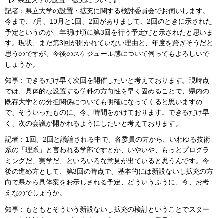
【2.県立大学の設置・拡充について】
記者：県立大学の設置・拡充に関する検討委員会でお伺いします。
今まで、7月、10月と1回、2回がありまして、2回のときに示された
予定というのが、年明け頃に第3回を行う予定だと示されたと思いま
す。現状、まだ第3回が開かれていない理由と、年度を跨ぎそうだと
思うのですが、今後のスケジュール感について伺ってもよろしいで
しょうか。
知事：できるだけ早く次回を開催したいと考えております。現時点
では、具体的な設置する学科の方向性を早く固めることで、県内の
既存大学との分担関係についても明確になってくると思いますの
で、そういったものに、今、時間をかけております。できるだけ早
く、次の会議が開かれるようにしたいと考えております。
記者：1回、2回と議論される中で、各委員の方から、いわゆる技術
系の「理系」と言われる学部ですとか、いやいや、もっとプログラ
ミングだ、実学だ、といろいろな意見が出ていると思うんです。今
後の進め方として、第3回の時点で、基本的には新設ないし拡充の方
向で県から具体案をお示しされる予定、どういうふうに、今、お考
えなのでしょうか。
知事：もともとそういう新設ないし拡充の検討ということでスター