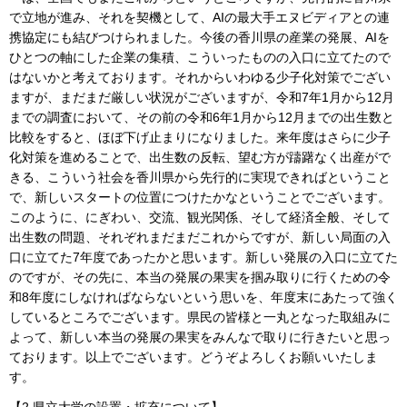
で立地が進み、それを契機として、AIの最大手エヌビディアとの連
携協定にも結びつけられました。今後の香川県の産業の発展、AIを
ひとつの軸にした企業の集積、こういったものの入口に立てたので
はないかと考えております。それからいわゆる少子化対策でござい
ますが、まだまだ厳しい状況がございますが、令和7年1月から12月
までの調査において、その前の令和6年1月から12月までの出生数と
比較をすると、ほぼ下げ止まりになりました。来年度はさらに少子
化対策を進めることで、出生数の反転、望む方が躊躇なく出産がで
きる、こういう社会を香川県から先行的に実現できればということ
で、新しいスタートの位置につけたかなということでございます。
このように、にぎわい、交流、観光関係、そして経済全般、そして
出生数の問題、それぞれまだまだこれからですが、新しい局面の入
口に立てた7年度であったかと思います。新しい発展の入口に立てた
のですが、その先に、本当の発展の果実を掴み取りに行くための令
和8年度にしなければならないという思いを、年度末にあたって強く
しているところでございます。県民の皆様と一丸となった取組みに
よって、新しい本当の発展の果実をみんなで取りに行きたいと思っ
ております。以上でございます。どうぞよろしくお願いいたしま
す。