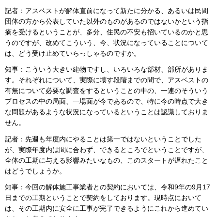
記者：アスベストが解体直前になって新たに分かる、あるいは民間
団体の方から公表していた以外のものがあるのではないかという指
摘を受けるということが、多分、住民の不安も招いているのかと思
うのですが、改めてこういう、今、状況になっていることについて
は、どう受け止めていらっしゃるのですか。
知事：こういう大きい建物ですし、いろいろな部材、部所がありま
す。それぞれについて、実際に壊す段階までの間で、アスベストの
有無について必要な調査をするということの中の、一連のそういう
プロセスの中の局面、一場面が今であるので、特に今の時点で大き
な問題があるような状況になっているということは認識しておりま
せん。
記者：先週も年度内にやることは第一ではないということでした
が、実際年度内は間に合わず、できるところでということですが、
全体の工期に与える影響みたいなもの、このスタートが遅れたこと
はどうでしょうか。
知事：今回の解体施工事業者との契約においては、令和9年の9月17
日までの工期ということで契約をしております。現時点において
は、その工期内に安全に工事が完了できるようにこれから進めてい