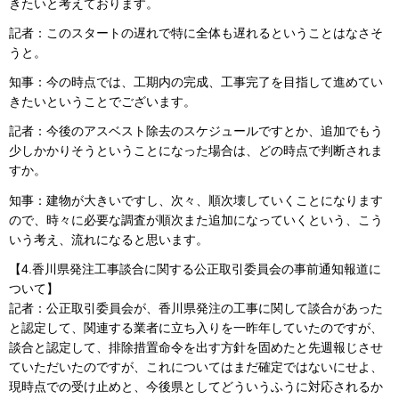
きたいと考えております。
記者：このスタートの遅れで特に全体も遅れるということはなさそ
うと。
知事：今の時点では、工期内の完成、工事完了を目指して進めてい
きたいということでございます。
記者：今後のアスベスト除去のスケジュールですとか、追加でもう
少しかかりそうということになった場合は、どの時点で判断されま
すか。
知事：建物が大きいですし、次々、順次壊していくことになります
ので、時々に必要な調査が順次また追加になっていくという、こう
いう考え、流れになると思います。
【4.香川県発注工事談合に関する公正取引委員会の事前通知報道に
ついて】
記者：公正取引委員会が、香川県発注の工事に関して談合があった
と認定して、関連する業者に立ち入りを一昨年していたのですが、
談合と認定して、排除措置命令を出す方針を固めたと先週報じさせ
ていただいたのですが、これについてはまだ確定ではないにせよ、
現時点での受け止めと、今後県としてどういうふうに対応されるか