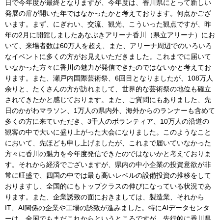
日で今年度が最終となりますが、今年度は、香川県にとって新しい
発展の扉が開いた年ではなかったかと考えております。何点かござ
います。まず、にぎわい、交流、観光、こういった観点ですが、昨
年の2月に開館しましたあなぶきアリーナ香川（県立アリーナ）にお
いて、来場者数は60万人を超え、また、アリーナ周辺でのいろいろ
なイベントに多くの方がお見えいただきました。これまでに届いて
いなかった方々に香川の魅力が発信できたのではないかと考えてお
ります。また、瀬戸内国際芸術祭、6回目となりましたが、108万人
余りと、たくさんの方が訪れまして、世界的な芸術祭の地位も確立
されてきたかと感じております。また、ご質問にもありました、先
日のかがわマラソン、1万人の県内外、海外からのランナーも含めて
多くの方に来ていただき、3千人のボランティア、10万人の沿道の
観客の中で大いに盛り上がった大会になりました。このようなこと
において、先ほども申し上げましたが、これまで届いていなかった
方々に香川の魅力を今年度発信できたのではないかと考えておりま
す。それから経済でございますが、県内の中小企業の投資意欲が非
常に旺盛で、四国の中では最も高いレベルの設備投資の推移をして
おりますし、全国的にもトップクラスの伸びになっている状況であ
ります。また、企業誘致の面におきましては、製造業、それから
IT、AI関係の企業や工場の誘致が進みました。特にAIデータセンタ
ーは、全国でもまだこれからというところですが、先行的に香川県