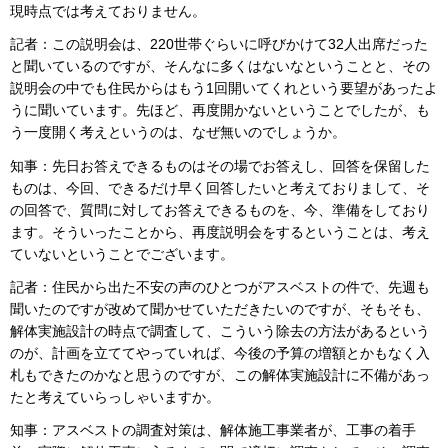
現時点では考えておりません。
記者：この説明会は、220世帯ぐらいに呼びかけて32人出席だった
と聞いているのですが、そんなに多くはないなということと、その
説明会の中でも住民からはもう1回開いてくれという要望があったよ
うに聞いています。先ほど、再度開かないということでしたが、も
う一度開く考えというのは、なぜ無いのでしょうか。
知事：先日お答えできるものはその場でお答えし、回答を保留した
ものは、今回、できるだけ早く回答したいと考えておりまして、そ
の回答で、質問に対してお答えできるものを、今、準備をしており
ます。そういったことから、再度説明会をするということは、考え
ていないということでございます。
記者：住民から出た不安の声のひとつがアスベストの件で、先週も
聞いたのですが改めて聞かせていただきたいのですが、そもそも、
解体実施設計の時点で調査して、こういう除去の方法があるという
のが、計画を立ててやっていれば、今後の予算の増額とかもなく入
札もできたのかなと思うのですが、この解体実施設計に不備があっ
たと考えていらっしゃいますか。
知事：アスベストの調査対策は、解体施工事業者が、工事の着手