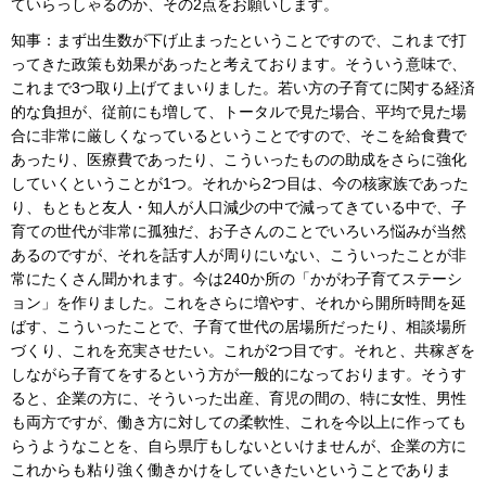
ていらっしゃるのか、その2点をお願いします。
知事：まず出生数が下げ止まったということですので、これまで打
ってきた政策も効果があったと考えております。そういう意味で、
これまで3つ取り上げてまいりました。若い方の子育てに関する経済
的な負担が、従前にも増して、トータルで見た場合、平均で見た場
合に非常に厳しくなっているということですので、そこを給食費で
あったり、医療費であったり、こういったものの助成をさらに強化
していくということが1つ。それから2つ目は、今の核家族であった
り、もともと友人・知人が人口減少の中で減ってきている中で、子
育ての世代が非常に孤独だ、お子さんのことでいろいろ悩みが当然
あるのですが、それを話す人が周りにいない、こういったことが非
常にたくさん聞かれます。今は240か所の「かがわ子育てステーシ
ョン」を作りました。これをさらに増やす、それから開所時間を延
ばす、こういったことで、子育て世代の居場所だったり、相談場所
づくり、これを充実させたい。これが2つ目です。それと、共稼ぎを
しながら子育てをするという方が一般的になっております。そうす
ると、企業の方に、そういった出産、育児の間の、特に女性、男性
も両方ですが、働き方に対しての柔軟性、これを今以上に作っても
らうようなことを、自ら県庁もしないといけませんが、企業の方に
これからも粘り強く働きかけをしていきたいということでありま