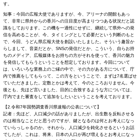
す。
知事：今回の広報大使でありますが、今、アリーナの開館もあっ
て、非常に県外からの香川への注目度が高まりつつある状況だと認
識をしております。この機を一過性にせずに、継続して県外への発
信を高めることが、今、タイミングとして必要だという判断のもと
で、今回、うどん県広報大使を創設いたしました。そういう趣旨か
らしまして、音楽だとか、SNSの発信だとか、こういう、自らお持
ちのメディア、広報媒体をお持ちの方がそれを使って、香川の魅力
を発信してもらうということを想定しております。今回について
は、いろいろな業務上のご縁の中で、その力がある方について、庁
内で推薦をしてもらって、この方をということで、まずは7名選ばせ
ていただきました。定数とかは考えて、今のところおりません。今
後とも、先ほど言いました、目的に合致するような方については、
庁内でまた審査をして追加をしたいということを考えております。
【2.令和7年国勢調査香川県速報の公表について】
記者：先ほど、人口減少の話がありましたが、出生数を反転させる
のは相当なことだと思うのですが、鍵となるのは何とお考えになっ
ていらっしゃるのか。それから、人口減少を鈍化させるというお話
でしたが、これは、将来、日本の人口が再び増えるとお考えになっ