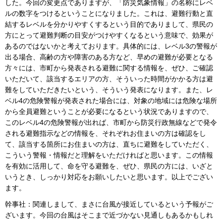
した。今回の変更点でありますが、「防災気象情報」の名称にレベ
ルの数字をつけるということになりました。これは、避難行動と直
結するレベルを分かりやすくするという目的でありまして、県民の
方にとって避難判断の目安がつけやすくなるという意味で、効果が
あるのではないかと考えております。具体的には、レベル3の警報が
出る場合、高齢の方や障害のある方など、早めの避難が必要となる
方々には、市町から発表される避難に関する情報を、ぜひ、ご確認
いただいて、該当するエリアの方、そういった時間がかかる方は避
難をしていただきたいという、そういう発表になります。また、レ
ベル4の危険警報が発表された場合には、対象の地域には危険な場所
から全員避難ということが必要になるという状況でありますので、
このレベル4の危険警報が出れば、市町から防災行政無線などで発令
される避難指示などの情報を、それぞれお住まいの方は確認をし
て、該当する箇所にお住まいの方は、直ちに避難をしていただく、
こういう警報・情報だと理解をいただければと思います。この情報
を有効に活用して、命を守る避難を、ぜひ、県民の方には、いざと
いうとき、しっかり対応をお願いしたいと思います。以上でござい
ます。
幹事社：関連しまして、まさに台風が接近しているという予報がご
ざいます。今回の台風はそこまで近づかない見通しもあるかもしれ