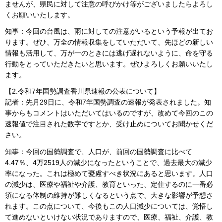
ませんが、県民に対して注意の呼びかけ等がございましたらよろし
くお願いいたします。
知事：今回の台風は、雨に対しての注意がいるという予報が出てお
ります。ぜひ、万全の情報収集をしていただいて、先ほどの新しい
情報も活用して、万が一のときには逃げ遅れないように、命を守る
行動をとっていただきたいと思います。ぜひよろしくお願いいたし
ます。
【2.令和7年国勢調査香川県速報の公表について】
記者：先月29日に、令和7年国勢調査の速報が発表されました。知
事からもコメントはいただいてはいるのですが、改めて今回のこの
速報値で注目された数字ですとか、受け止めについてお聞かせくだ
さい。
知事：今回の国勢調査で、人口が、前回の国勢調査に比べて
4.47％、4万2519人の減少になったということで、過去最大の減少
率になった。これは極めて憂慮すべき状況にあると思います。人口
の減少は、医療や福祉や介護、教育といった、定住するのに一番必
須になる体制の維持が難しくなるという点で、大きな影響が予想さ
れます。この点について、今後もこの人口減少については、覚悟し
て進めないといけない状況でありますので、医療、福祉、介護、教