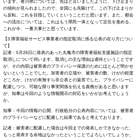
います。香川県については、先ほど言いましたように、下げ止まり
の傾向が見られましたので、全国にも先駆けて、この下げ止まりか
ら反転、これを目指していくということだと思います。また、都会
への流出については、これはもう県民一体となって定住を進める、
これが今、一番大事だと思っています。
【3.障害福祉サービス事業者の指定取消に係る公表の在り方につい
て】
記者：5月26日に発表のあった丸亀市の障害者福祉支援施設の指定
取消しについて伺います。取消しの主な理由は虐待ということです
が、その内容は被害者のプライバシー保護のためにほとんど明かせ
ないということでした。加害者の立場や、被害者の数、けがの程度
どころか、けがの有無すら非公表との返答でした。プライバシーに
配慮しつつ、可能な限り事実関係を伝える責務があると思います
が、知事は今回のような情報開示の対応をいかがお考えでしょう
か。
知事：今回の情報の公開、行政処分の公表内容については、被害者
のプライバシーなどに配慮した結果であると考えております。
記者：被害者に配慮した場合は今回までの発表しかできなかった、
もっと発表する余地はなかったということでよろしいでしょうか。