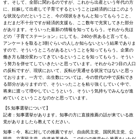
す。そして、全部に関わるのですが、これから出産という年代の方
に、妊娠して出産して子育てするということは経済的にはこのよう
な状況なのだということ、今の現状をきちんと知ってもらうこと、
まだまだ不十分ですが経済的支援も、ここ数年で充実してきた部分
があります。そういった最新の情報を知ってもらう。それから先ほ
どの「子育てステーション」にしても、240か所あると言っても、
アンケートを取ると3割ぐらいの人しか知らないという結果でありま
すので、そういうところがあるということを知ってもらう。企業の
働き方も随分変わってきているということを知ってもらう。そうい
う努力を併せてしていきたいと思っています。それから2つ目の人口
の反転ですが、現状において、反転が見通せる状況ではないと思っ
ております。一方で、出生数については、今の世代の中で反転でき
る部分がありますので、そういったことを粘り強くしていく中で、
将来に渡って増やしていこうという、そういう気持ちでみんなが進
めていくということなのかと思っています。
【5.知事選挙について】
記者：知事選挙があります。知事の方に直接推薦の話が来ている政
党がありましたら教えてください。
知事：今、私に対しての推薦ですが、自由民主党、国民民主党、公
明党、立憲民主党、中道改革連合、この5つの政党から推薦をいただ