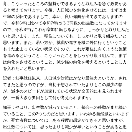
育、こういったところの堅持ができるような取組みを急ぐ必要があ
ると考えております。今後、人口減少を鈍化させるには、まずは出
生率の反転でありまして、幸い、良い傾向が出てきておりますの
で、令和6年に比べて令和7年はほぼ同数の出生数になっております
ので、令和8年はこれが増加に転じるように、しっかりと取り組みた
いと思います。また、移住についても、しっかりと取り組みたいと
思います。また、若い方が、就職や進学を機に外に行くということ
もまだ止まっていない状況ですので、これが定住に向くような施策
を進めるということ、こういったことをしっかり取り組んで、まず
は鈍化をさせるということ、減少幅の鈍化を考えるということに力
を入れたいと思います。
記者：知事就任以来、人口減少対策はかなり最注力というか、され
てきたと思うのですが、当初予想されていたよりもこの減少の幅
が、減少のスピードが加速している状況が全国的にも見られます
が、一番大きな要因として何が考えられますか。
知事：やはり、出生数が減っていること、都会への移動がまだ続い
ていること、この2つなのだと思います。いわゆる自然減といいます
か、死亡者数については、ある程度の想定ができると思いますが、
出生数については、思ったよりも減少が早いということがあると思