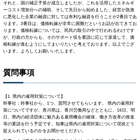
それと、国の補正予算が成立しましたが、これを活用したエネルギ
ーコスト増加分への補助、そして先日から始めました、経営が急激
に悪化した企業の融資に対しては有利な融資を行うことが2番目であ
ります。3番目は、価格転嫁が非常に困難だというお話が出てきてお
ります。価格転嫁については、民民の取引の中で行われるわけです
が、行政の方からも、そのサポート役を要請に応じて派遣して、価
格転嫁が進むようにしてまいりたいと考えております。以上でござ
います。よろしくお願いいたします。
質問事項
【1. 県内の雇用対策について】
幹事社：幹事社から、1つ、質問させてもらいます。 県内の雇用対
策についてですが、香川県は、香川労働局などとともに、16日、明
日、県内の経済団体に魅力ある雇用機会の確保、働き方改革の推進
等の要請を行う予定です。知事は県内の雇用対策について現状どう
捉えられているのかをお聞かせください。