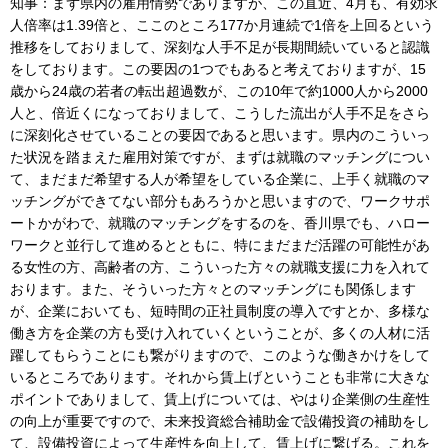
知事：まず県内の雇用情勢でありますが、この直近、4月も、有効求
人倍率は1.39倍と、ここのところ177か月連続で1倍を上回るという
推移をしておりまして、深刻な人手不足が長期間続いていると認識
をしております。この要因の1つでもあると考えておりますが、15
歳から24歳の若者の転出超過数が、この10年で約1000人から2000
人と、倍近くになっておりまして、こうした流出が人手不足をさら
に深刻化させていることの要因であると思います。県内のこういっ
た状況を踏まえた雇用対策ですが、まずは就職のマッチングについ
て、まだまだ希望する人が希望をしている企業に、上手く就職のマ
ッチングができてない部分もあろうかと思いますので、ワークサポ
ートかがわで、就職のマッチングをするのを、香川県でも、ハロー
ワークと並行して進めるとともに、特にまだまだ活躍の可能性があ
る女性の方、高齢者の方、こういった方々の就職支援に力を入れて
おります。また、そういった方々とのマッチングにも関係します
が、企業においても、短時間の正社員制度の導入ですとか、多様な
働き方を企業の方も受け入れていくということが、多くの人材に活
躍してもらうことにも繋がりますので、このような働きかけをして
いるところであります。それから賃上げということも非常に大きな
ポイントでありまして、賃上げについては、やはり企業側の生産性
の向上が重要ですので、未来投資総合補助金で設備投資の補助をし
て、設備投資によって生産性を向上して、賃上げに繋げる。これを