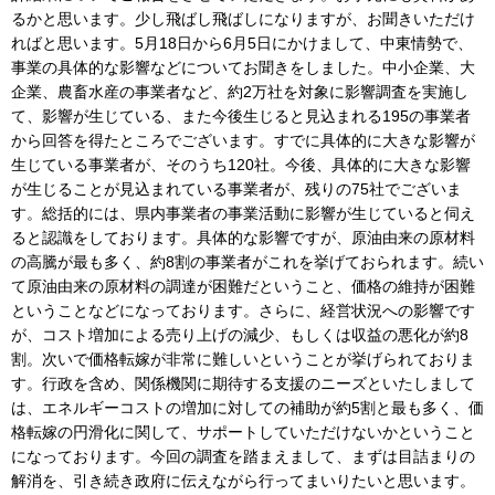
るかと思います。少し飛ばし飛ばしになりますが、お聞きいただけ
ればと思います。5月18日から6月5日にかけまして、中東情勢で、
事業の具体的な影響などについてお聞きをしました。中小企業、大
企業、農畜水産の事業者など、約2万社を対象に影響調査を実施し
て、影響が生じている、また今後生じると見込まれる195の事業者
から回答を得たところでございます。すでに具体的に大きな影響が
生じている事業者が、そのうち120社。今後、具体的に大きな影響
が生じることが見込まれている事業者が、残りの75社でございま
す。総括的には、県内事業者の事業活動に影響が生じていると伺え
ると認識をしております。具体的な影響ですが、原油由来の原材料
の高騰が最も多く、約8割の事業者がこれを挙げておられます。続い
て原油由来の原材料の調達が困難だということ、価格の維持が困難
ということなどになっております。さらに、経営状況への影響です
が、コスト増加による売り上げの減少、もしくは収益の悪化が約8
割。次いで価格転嫁が非常に難しいということが挙げられておりま
す。行政を含め、関係機関に期待する支援のニーズといたしまして
は、エネルギーコストの増加に対しての補助が約5割と最も多く、価
格転嫁の円滑化に関して、サポートしていただけないかということ
になっております。今回の調査を踏まえまして、まずは目詰まりの
解消を、引き続き政府に伝えながら行ってまいりたいと思います。