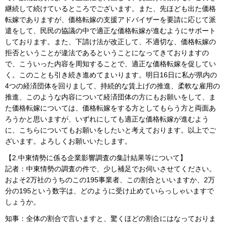
継続して続けているところでございます。また、先ほども出た価格
転嫁でありますが、価格転嫁の支援アドバイザーを要請に応じて派
遣をして、民民の協議の中で適正な価格転嫁が進むようにサポート
しております。また、下請け法が改正して、不適切な、価格転嫁の
拒否ということが違法であるということになってきておりますの
で、こういった内容を周知することで、適正な価格転嫁を促してい
く。このことも引き続き進めてまいります。明日16日に私が県内の
4つの経済団体を回りまして、持続的な賃上げの推進、柔軟な雇用の
推進、このような内容について経済団体の方にもお願いをして、ま
た価格転嫁については、価格転嫁をする方としてもらう方と両面あ
ろうかと思いますが、いずれにしても適正な価格転嫁が進むよう
に、こちらについてもお願いをしたいと考えております。以上でご
ざいます。よろしくお願いいたします。
【2.中東情勢に係る企業影響調査の集計結果等について】
記者：中東情勢の調査の件で、少し補足でお伺いさせてください。
およそ2万社のうちのこの195事業者、この割合といいますか、2万
分の195という数字は、どのように受け止めていらっしゃいますで
しょうか。
知事：全体の割合で言いますと、驚くほどの割合にはなっておりま