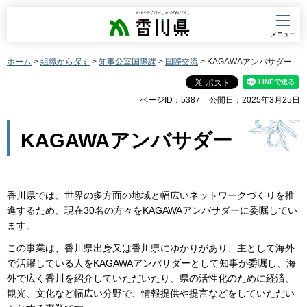
香川県
メニュー
ホーム
>
組織から探す
>
知事公室国際課
>
国際交流
> KAGAWAアンバサダー
ページID：5387
公開日：2025年3月25日
KAGAWAアンバサダー
香川県では、世界の多方面の地域と幅広いネットワークづくりを推
進するため、現在30名の方々をKAGAWAアンバサダーに委嘱してい
ます。
この事業は、香川県出身又は香川県にゆかりがあり、主として海外
で活躍している人をKAGAWAアンバサダーとして知事が委嘱し、海
外で広く香川を紹介していただいたり、県の活性化のために経済、
観光、文化など幅広い分野で、情報提供や提言などをしていただい