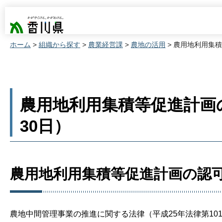
香川県
ホーム
>
組織から探す
>
農業経営課
>
農地の活用
> 農用地利用集積
農用地利用集積等促進計画の
30日）
農用地利用集積等促進計画の認
農地中間管理事業の推進に関する法律（平成25年法律第10