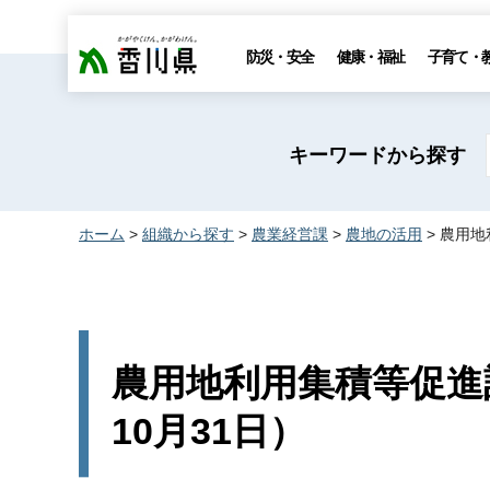
香川県
防災・安全
健康・福祉
子育て・
キーワードから探す
ホーム
>
組織から探す
>
農業経営課
>
農地の活用
> 農用地
農用地利用集積等促進
10月31日）