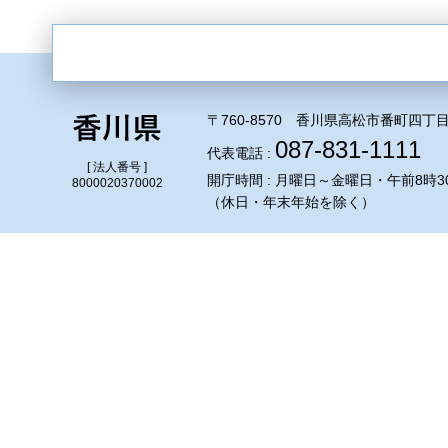
〒760-8570 香川県高松市番町四丁目
087-831-1111
代表電話 :
[ 法人番号 ]
開庁時間 : 月曜日～金曜日・午前8時3
8000020370002
（休日・年末年始を除く）